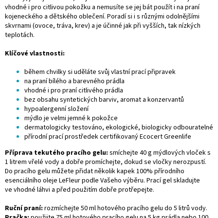
vhodné i pro citlivou pokožku a nemusíte se jej bát použít i na praní
kojeneckého a dětského oblečení. Poradí si i s různými
odolnějšími
skvrnami (ovoce, tráva, krev) a je účinné jak při vyšších, tak nízkých
teplotách.
Klíčové vlastnosti:
během chvilky si uděláte svůj vlastní prací připravek
na praní bílého a barevného prádla
vhodné i pro praní citlivého prádla
bez obsahu syntetických barviv, aromat a konzervantů
hypoalergenní složení
mýdlo je velmi jemné k pokožce
dermatologicky testováno, ekologické, biologicky odbouratelné
přírodní prací prostředek certifikovaný Ecocert Greenlife
Příprava tekutého pracího gelu:
smíchejte 40 g mýdlových vloček s
1 litrem vřelé vody a dobře promíchejte, dokud se vločky nerozpustí.
Do pracího gelu můžete přidat několik kapek 100% přírodního
esenciálního oleje LeFleur podle Vašeho výběru. Prací gel skladujte
ve vhodné láhvi a před použitím dobře protřepejte.
Ruční praní:
rozmíchejte 50 ml hotového pracího gelu do 5 litrů vody.
Pračka:
použijte 75 ml hotového pracího gelu na 5 kg prádla nebo 100