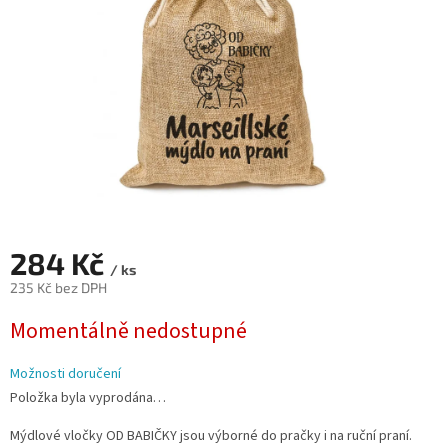
284 Kč
/ ks
235 Kč bez DPH
Měrná
Momentálně nedostupné
cena:
Možnosti doručení
Položka byla vyprodána…
Mýdlové vločky OD BABIČKY jsou výborné do pračky i na ruční praní.