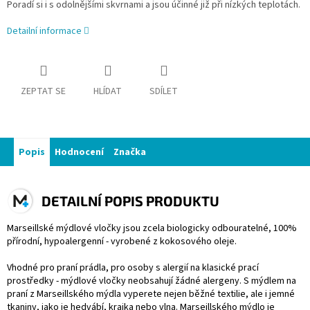
Poradí si i s odolnějšími skvrnami a jsou účinné již při nízkých teplotách.
Detailní informace
ZEPTAT SE
HLÍDAT
SDÍLET
Popis
Hodnocení
Značka
DETAILNÍ POPIS PRODUKTU
Marseillské mýdlové vločky jsou zcela biologicky odbouratelné, 100%
přírodní, hypoalergenní - vyrobené z kokosového oleje.
Vhodné pro praní prádla, pro osoby s alergií na klasické prací
prostředky - mýdlové vločky neobsahují žádné alergeny. S mýdlem na
praní z Marseillského mýdla vyperete nejen běžné textilie, ale i jemné
tkaniny, jako je hedvábí, krajka nebo vlna. Marseillského mýdlo je