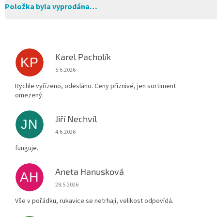
Položka byla vyprodána…
Karel Pacholík
KP
Hodnocení obchodu je 4 z 5 hvězdiček.
5.6.2026
Rychle vyřízeno, odesláno. Ceny příznivé, jen sortiment
omezený.
Jiří Nechvíl
JN
Hodnocení obchodu je 5 z 5 hvězdiček.
4.6.2026
funguje.
Aneta Hanusková
AH
Hodnocení obchodu je 5 z 5 hvězdiček.
28.5.2026
Vše v pořádku, rukavice se netrhají, velikost odpovídá.