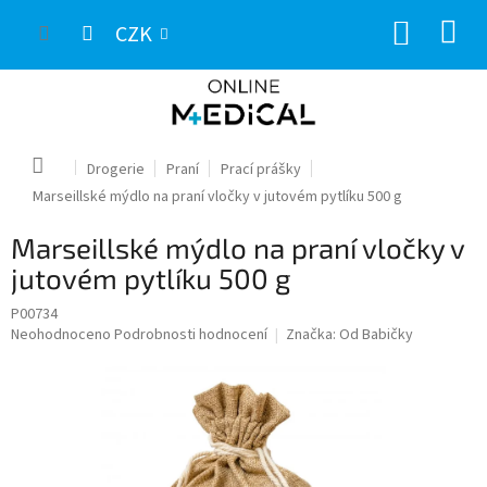
Přejít
NÁKUP
na
CZK
obsah
KOŠÍK
Domů
Drogerie
Praní
Prací prášky
Marseillské mýdlo na praní vločky v jutovém pytlíku 500 g
Marseillské mýdlo na praní vločky v
jutovém pytlíku 500 g
P00734
Průměrné
Neohodnoceno
Podrobnosti hodnocení
Značka:
Od Babičky
hodnocení
produktu
je
0,0
z
5
hvězdiček.