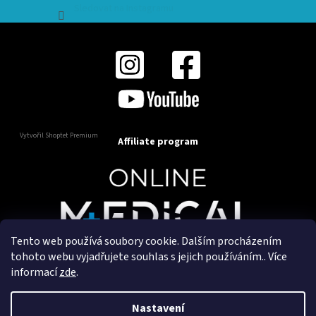
Sledovat na Instagramu
Vytvořil Shoptet Premium
Affiliate program
Tento web používá soubory cookie. Dalším procházením
Copyright 2025
OnlineMedical.cz
. Všechna práva
tohoto webu vyjadřujete souhlas s jejich používáním.. Více
vyhrazena.
informací
zde
.
Vytvořil a marketingově zajišťuje
HyperGroup.cz
Nastavení