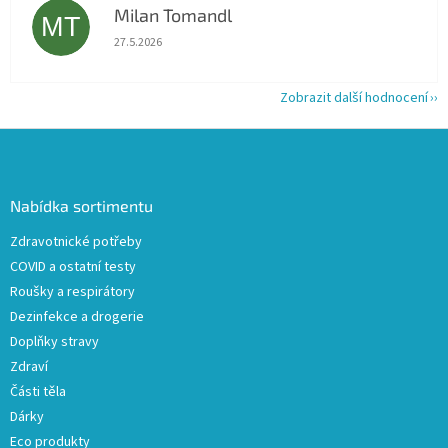
Milan Tomandl
MT
Hodnocení obchodu je 5 z 5 hvězdiček.
27.5.2026
Zobrazit další hodnocení
Z
á
p
a
Nabídka sortimentu
t
Zdravotnické potřeby
í
COVID a ostatní testy
Roušky a respirátory
Dezinfekce a drogerie
Doplňky stravy
Zdraví
Části těla
Dárky
Eco produkty