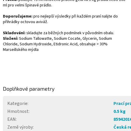
ml pro velmi špinavé prádlo.
Doporučujeme:
pro nejlepší výsledky při každém praní nalijte do
přihrádky octovou aviváž.
Skladování:
skladujte za běžných podmínek v původním obalu.
Složení:
Sodium Tallowatte, Sodium Cocate, Glycerin, Sodium
Chloride, Sodium Hydroxide, Etidronic Acid, obsahuje > 30%
Marseillského mýdla
Doplňkové parametry
Kategorie
:
Prací pr
Hmotnost
:
0.5 kg
EAN
:
8594201
Země výroby
:
Česká r