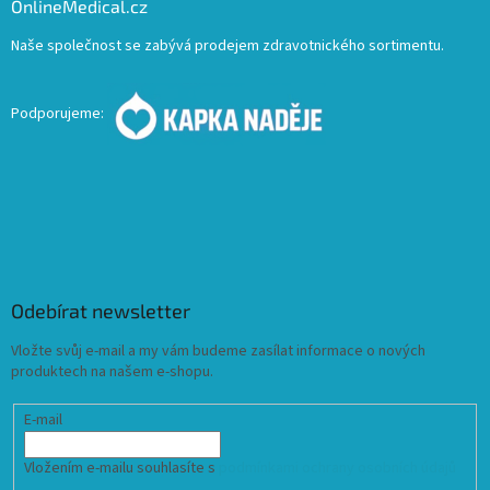
OnlineMedical.cz
Naše společnost se zabývá prodejem zdravotnického sortimentu.
Podporujeme:
Odebírat newsletter
Vložte svůj e-mail a my vám budeme zasílat informace o nových
produktech na našem e-shopu.
E-mail
Vložením e-mailu souhlasíte s
podmínkami ochrany osobních údajů