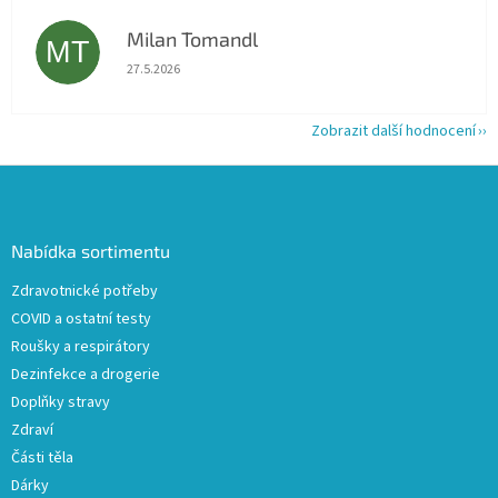
Milan Tomandl
MT
Hodnocení obchodu je 5 z 5 hvězdiček.
27.5.2026
Zobrazit další hodnocení
Z
á
p
a
Nabídka sortimentu
t
Zdravotnické potřeby
í
COVID a ostatní testy
Roušky a respirátory
Dezinfekce a drogerie
Doplňky stravy
Zdraví
Části těla
Dárky