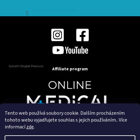
Sledovat na Instagramu
Vytvořil Shoptet Premium
Affiliate program
Tento web používá soubory cookie. Dalším procházením
Copyright 2025
OnlineMedical.cz
. Všechna práva
tohoto webu vyjadřujete souhlas s jejich používáním.. Více
vyhrazena.
informací
zde
.
Vytvořil a marketingově zajišťuje
HyperGroup.cz