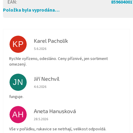
EAN
:
859604001
Položka byla vyprodána…
Karel Pacholík
KP
Hodnocení obchodu je 4 z 5 hvězdiček.
5.6.2026
Rychle vyřízeno, odesláno. Ceny příznivé, jen sortiment
omezený.
Jiří Nechvíl
JN
Hodnocení obchodu je 5 z 5 hvězdiček.
4.6.2026
funguje.
Aneta Hanusková
AH
Hodnocení obchodu je 5 z 5 hvězdiček.
28.5.2026
Vše v pořádku, rukavice se netrhají, velikost odpovídá.