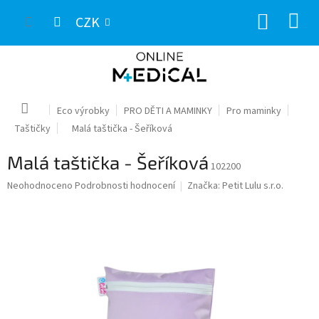
Přejít
NÁKUP
na
CZK
obsah
KOŠÍK
Domů
Eco výrobky
PRO DĚTI A MAMINKY
Pro maminky
Taštičky
Malá taštička - Šeříková
Malá taštička - Šeříková
102200
Průměrné
Neohodnoceno
Podrobnosti hodnocení
Značka:
Petit Lulu s.r.o.
hodnocení
produktu
je
0,0
z
5
hvězdiček.