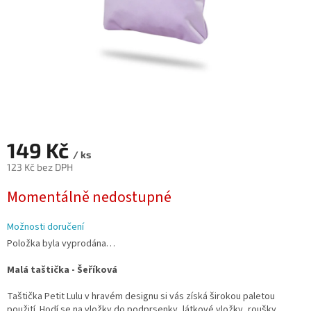
149 Kč
/ ks
123 Kč bez DPH
Měrná
Momentálně nedostupné
cena:
Možnosti doručení
Položka byla vyprodána…
Malá taštička - Šeříková
Taštička Petit Lulu v hravém designu si vás získá širokou paletou
použití. Hodí se na vložky do podprsenky, látkové vložky, roušky,