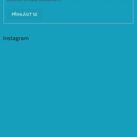
Vložením e-mailu souhlasíte s
podmínkami ochrany osobních údajů
PŘIHLÁSIT SE
Instagram