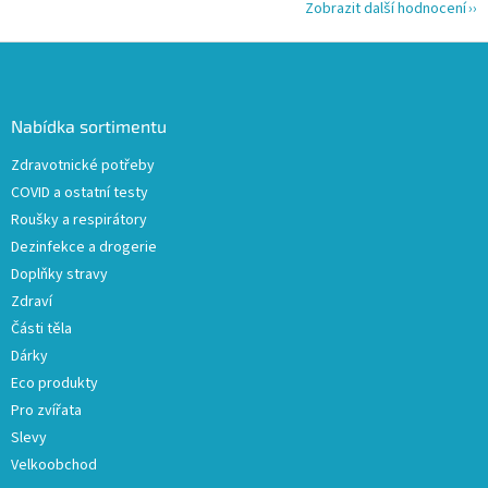
Zobrazit další hodnocení
Z
á
p
a
Nabídka sortimentu
t
Zdravotnické potřeby
í
COVID a ostatní testy
Roušky a respirátory
Dezinfekce a drogerie
Doplňky stravy
Zdraví
Části těla
Dárky
Eco produkty
Pro zvířata
Slevy
Velkoobchod