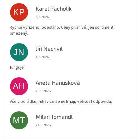
Karel Pacholík
KP
Hodnocení obchodu je 4 z 5 hvězdiček.
5.6.2026
Rychle vyřízeno, odesláno. Ceny příznivé, jen sortiment
omezený.
Jiří Nechvíl
JN
Hodnocení obchodu je 5 z 5 hvězdiček.
4.6.2026
funguje.
Aneta Hanusková
AH
Hodnocení obchodu je 5 z 5 hvězdiček.
28.5.2026
Vše v pořádku, rukavice se netrhají, velikost odpovídá.
Milan Tomandl
MT
Hodnocení obchodu je 5 z 5 hvězdiček.
27.5.2026