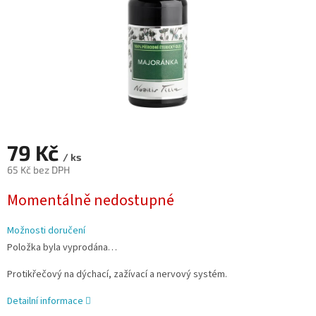
79 Kč
/ ks
65 Kč bez DPH
Měrná
Momentálně nedostupné
cena:
Možnosti doručení
Položka byla vyprodána…
Protikřečový na dýchací, zažívací a nervový systém.
Detailní informace