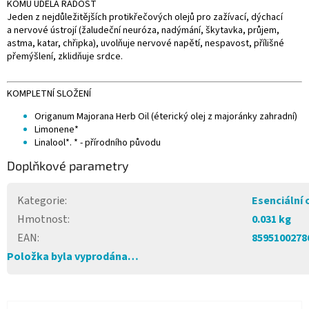
KOMU UDĚLÁ RADOST
Jeden z nejdůležitějších protikřečových olejů pro zažívací, dýchací
a nervové ústrojí (žaludeční neuróza, nadýmání, škytavka, průjem,
astma, katar, chřipka), uvolňuje nervové napětí, nespavost, přílišné
přemýšlení, zklidňuje srdce.
KOMPLETNÍ SLOŽENÍ
Origanum Majorana Herb Oil (éterický olej z majoránky zahradní)
Limonene*
Linalool*. * - přírodního původu
Doplňkové parametry
Kategorie
:
Esenciální 
Hmotnost
:
0.031 kg
EAN
:
8595100278
Položka byla vyprodána…