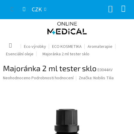
Přejít
NÁKUP
na
CZK
obsah
KOŠÍK
Domů
Eco výrobky
ECO KOSMETIKA
Aromaterapie
Esenciální oleje
Majoránka 2 ml tester sklo
Majoránka 2 ml tester sklo
E0044AV
Průměrné
Neohodnoceno
Podrobnosti hodnocení
Značka:
Nobilis Tilia
hodnocení
produktu
je
0,0
z
5
hvězdiček.