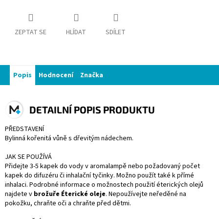
ZEPTAT SE
HLÍDAT
SDÍLET
Popis
Hodnocení
Značka
DETAILNÍ POPIS PRODUKTU
PŘEDSTAVENÍ
Bylinná kořenitá vůně s dřevitým nádechem.
JAK SE POUŽÍVÁ
Přidejte 3-5 kapek do vody v aromalampě nebo požadovaný počet
kapek do difuzéru či inhalační tyčinky. Možno použít také k přímé
inhalaci. Podrobné informace o možnostech použití éterických olejů
najdete v
brožuře Éterické oleje
. Nepoužívejte neředěné na
pokožku, chraňte oči a chraňte před dětmi.