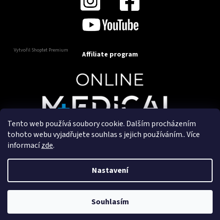
Vytvořil Shoptet Premium
Affiliate program
Tento web používá soubory cookie. Dalším procházením
Copyright 2025
OnlineMedical.cz
. Všechna práva
tohoto webu vyjadřujete souhlas s jejich používáním.. Více
vyhrazena.
informací
zde
.
Vytvořil a marketingově zajišťuje
HyperGroup.cz
Nastavení
Souhlasím