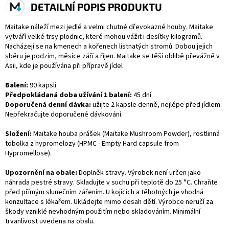
DETAILNÍ POPIS PRODUKTU
Maitake náleží mezi jedlé a velmi chutné dřevokazné houby. Maitake
vytváří velké trsy plodnic, které mohou vážit i desítky kilogramů.
Nacházejí se na kmenech a kořenech listnatých stromů. Dobou jejich
sběru je podzim, měsíce září a říjen. Maitake se těší oblibě převážně v
Asii, kde je používána při přípravě jídel
Balení:
90
kapslí
Předpokládaná doba užívání 1 balení:
45 dní
Doporučená denní dávka:
užijte 2 kapsle denně, nejlépe před jídlem.
Nepřekračujte doporučené dávkování.
Složení:
Maitake houba prášek (Maitake Mushroom Powder), rostlinná
tobolka z hypromelozy (HPMC - Empty Hard capsule from
Hypromellose).
Upozornění na obale:
Doplněk stravy. Výrobek není určen jako
náhrada pestré stravy. Skladujte v suchu při teplotě do 25 °C. Chraňte
před přímým slunečním zářením. U kojících a těhotných je vhodná
konzultace s lékařem. Ukládejte mimo dosah dětí. Výrobce neručí za
škody vzniklé nevhodným použitím nebo skladováním. Minimální
trvanlivost uvedena na obalu.