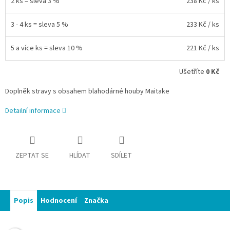
2 ks = sleva 3 %
238 Kč
/ ks
3 - 4 ks = sleva 5 %
233 Kč
/ ks
5 a více ks = sleva 10 %
221 Kč
/ ks
Ušetříte
0 Kč
Doplněk stravy s obsahem blahodárné houby Maitake
Detailní informace
ZEPTAT SE
HLÍDAT
SDÍLET
Popis
Hodnocení
Značka