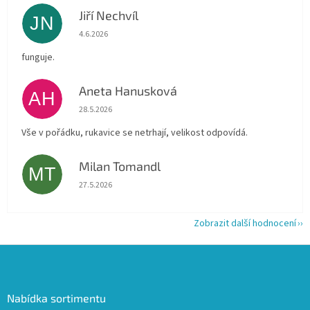
Jiří Nechvíl
JN
Hodnocení obchodu je 5 z 5 hvězdiček.
4.6.2026
funguje.
Aneta Hanusková
AH
Hodnocení obchodu je 5 z 5 hvězdiček.
28.5.2026
Vše v pořádku, rukavice se netrhají, velikost odpovídá.
Milan Tomandl
MT
Hodnocení obchodu je 5 z 5 hvězdiček.
27.5.2026
Zobrazit další hodnocení
Z
á
p
a
Nabídka sortimentu