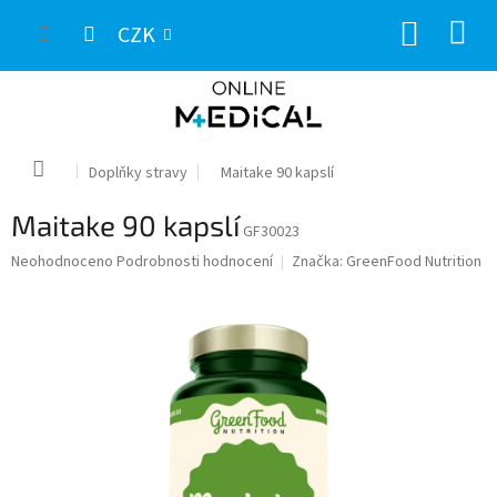
Přejít
NÁKUP
na
CZK
obsah
KOŠÍK
Domů
Doplňky stravy
Maitake 90 kapslí
Maitake 90 kapslí
GF30023
Průměrné
Neohodnoceno
Podrobnosti hodnocení
Značka:
GreenFood Nutrition
hodnocení
produktu
je
0,0
z
5
hvězdiček.