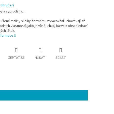
 doručení
byla vyprodána…
ušené maliny si díky šetrnému zpracování uchovávají až
dních vlastností, jako je vůně, chuť, barva a obsah zdraví
ých látek.
informace
ZEPTAT SE
HLÍDAT
SDÍLET