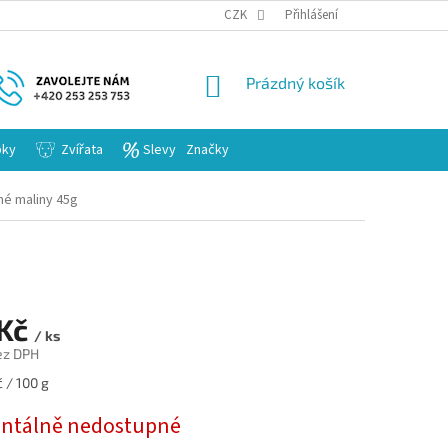
KARIERA
CZK
Přihlášení
NÁKUPNÍ
Prázdný košík
KOŠÍK
bky
Zvířata
Slevy
Značky
né maliny 45g
 Kč
/ ks
ez DPH
 / 100 g
tálně nedostupné