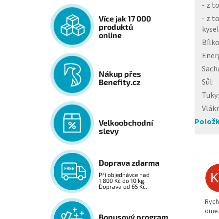
- z t
- z 
Více jak 17 000
produktů
kysel
online
Bílko
Ener
Sach
Nákup přes
Sůl
:
Benefity.cz
Tuky
:
Vlák
Položk
Velkoobchodní
slevy
Doprava zdarma
Při objednávce nad
1 800 Kč do 10 kg.
Doprava od 65 Kč.
Rych
ome
Bonusový program