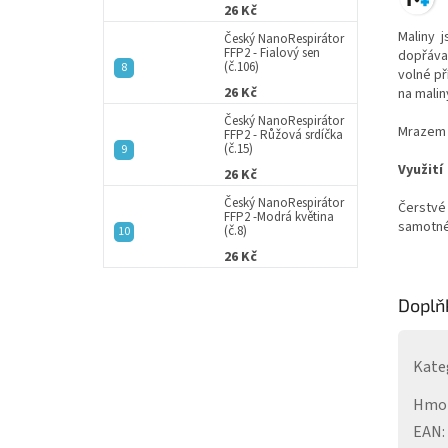
26 Kč
Maliny 
Český NanoRespirátor
FFP2 - Fialový sen
dopřávat
(č.106)
volné př
26 Kč
na malin
Český NanoRespirátor
Mrazem s
FFP2 - Růžová srdíčka
(č.15)
Využití
26 Kč
Český NanoRespirátor
Čerstvé 
FFP2 -Modrá květina
samotné 
(č.8)
26 Kč
Doplň
Kate
Hmo
EAN
: