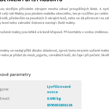
jsou skvělým přírodním zdrojem mnoha zdraví prospěšných látek.
A nyní
 celý rok! Maliny jsou plodem maliníku obecného, ten je rozšířen po celé
írodě, především na pasekách či okrajích lesů, nebo se dá pěstovat i na z
y lesní nebo zahradní. Dokonce existují i žluté maliny.
ušené maliny jsou lehké a krásně křupavé. Při kontaktu s vodou změknou 
maliny se nedají příliš dlouho skladovat, oproti tomu mrazem sušené mali
nebo je přidat do müsli, jogurtu, cereálních kaší, do čaje i při pečení. Skv
kové parametry
Lyofilizované
gorie
:
ovoce
tnost
:
0.045 kg
8595653803136