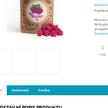
Možnosti
Položka 
Mrazem s
90 % půvo
prospěšn
Detailní 
TISK
is
Hodnocení
Značka
DETAILNÍ POPIS PRODUKTU