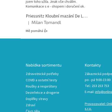
jsem toho užila. Jinak vše chválím.
Komunikace s e - shopem i doručení ok.
Priessnitz Kloubní mazání De Luxe, 200ml
Milan Tomandl
|
Hodnocení produktu je 5 z 5 hvězdiček.
Mě pomáhá 👍
Z
á
p
a
t
Nabídka sortimentu
Kontakty
í
Zdravotnické potřeby
Zákaznická podpo
po - pá 9:00-15:00
COVID a ostatní testy
Tel.: 253 253 753
Roušky a respirátory
E-mail:
info@onlin
Dezinfekce a drogerie
Doplňky stravy
Provozovatel: Onl
Zdraví
s.r.o.
Části těla