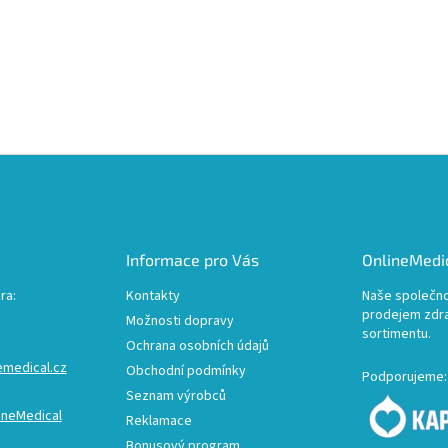
Informace pro Vás
OnlineMedic
ra:
Kontakty
Naše společno
prodejem zdr
Možnosti dopravy
sortimentu.
Ochrana osobních údajů
emedical.cz
Obchodní podmínky
Podporujeme:
Seznam výrobců
ineMedical
Reklamace
Bonusový program