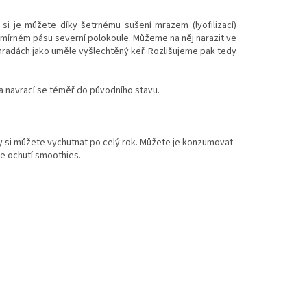
 si je můžete díky šetrnému sušení mrazem (lyofilizací)
m mírném pásu severní polokoule. Můžeme na něj narazit ve
ahradách jako uměle vyšlechtěný keř. Rozlišujeme pak tedy
a navrací se téměř do původního stavu.
ny si můžete vychutnat po celý rok. Můžete je konzumovat
ěle ochutí smoothies.