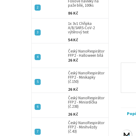
a
Fóliové návleky na
paže bílé, 100ks
n
86 Kč
e
l
1x 3v1 Chřipka
A/B/SARS-CoV-2
výtěrový test
54 Kč
Český NanoRespirátor
FFP2 - Halloween bílá
26 Kč
Český NanoRespirátor
FFP2 - Minikapky
(č.150)
26 Kč
Český NanoRespirátor
FFP2 - Minisrdíčka
(č.238)
Pop
26 Kč
Český NanoRespirátor
FFP2 - Minihvězdy
(č.43)