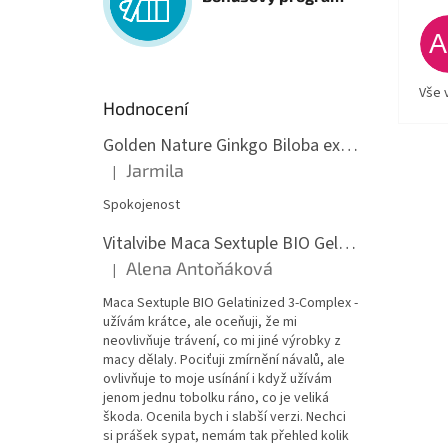
Vše 
Hodnocení
Golden Nature Ginkgo Biloba extrakt 50:1 60mg, 100 kapslí
Jarmila
|
Hodnocení produktu je 5 z 5 hvězdiček.
Spokojenost
Vitalvibe Maca Sextuple BIO Gelatinized 3-Complex, 60 kapslí
Alena Antoňáková
|
Hodnocení produktu je 5 z 5 hvězdiček.
Maca Sextuple BIO Gelatinized 3-Complex -
užívám krátce, ale oceňuji, že mi
neovlivňuje trávení, co mi jiné výrobky z
macy dělaly. Pociťuji zmírnění návalů, ale
ovlivňuje to moje usínání i když užívám
jenom jednu tobolku ráno, co je veliká
škoda. Ocenila bych i slabší verzi. Nechci
si prášek sypat, nemám tak přehled kolik