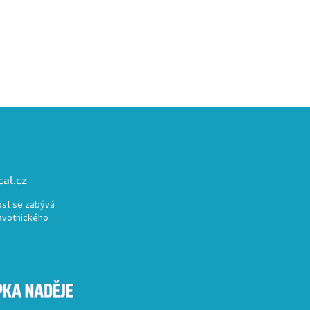
al.cz
st se zabývá
avotnického