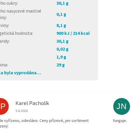
oho cukry
:
30,1 g
toho nasycené mastné
0,1 g
iny
:
viny
:
8,1 g
getická hodnota
:
900 kJ / 214 kcal
aridy
:
30,1 g
0,02 g
1,9 g
nina
:
29 g
a byla vyprodána…
Karel Pacholík
KP
JN
Hodnocení obchodu je 4 z 5 hvězdiček.
5.6.2026
le vyřízeno, odesláno. Ceny příznivé, jen sortiment
funguje.
zený.