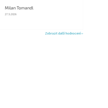
Milan Tomandl
Hodnocení obchodu je 5 z 5 hvězdiček.
27.5.2026
Zobrazit další hodnocení