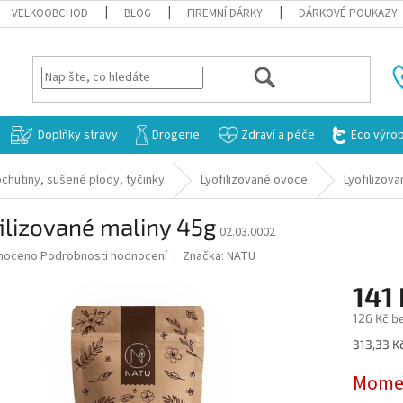
VELKOOBCHOD
BLOG
FIREMNÍ DÁRKY
DÁRKOVÉ POUKAZY
HLEDAT
Doplňky stravy
Drogerie
Zdraví a péče
Eco výro
chutiny, sušené plody, tyčinky
Lyofilizované ovoce
Lyofilizova
ilizované maliny 45g
02.03.0002
né
noceno
Podrobnosti hodnocení
Značka:
NATU
ní
141
u
126 Kč b
Měrná
313,33 Kč
cena:
ek.
Momen