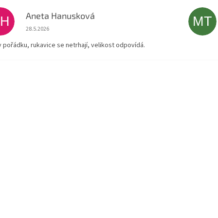
Aneta Hanusková
AH
MT
Hodnocení obchodu je 5 z 5 hvězdiček.
28.5.2026
v pořádku, rukavice se netrhají, velikost odpovídá.