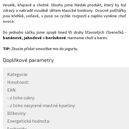
Veselé, křupavé a chutné. Dlouho jsme hledali produkt, který by byl
zdravý a nahradil vizuálně dětem klasické bonbony. Ovocné polštářky
jsou křehké, voňavé, v puse se rychle rozpustí a naplno vynikne chuť
ovoce.
Do jednoho sáčku jsme spojili hned tři druhy šťavnatých čtverečků -
banánové, jahodové
a
borůvkové
. Harmonie chutí a barev.
TIP:
Zkuste přidat smoothie mix do jogurtu.
Doplňkové parametry
Kategorie
:
Hmotnost
:
EAN
:
- z toho cukry
:
- z toho nasycené mastné kyseliny
:
Bílkoviny
:
Energetická hodnota
: