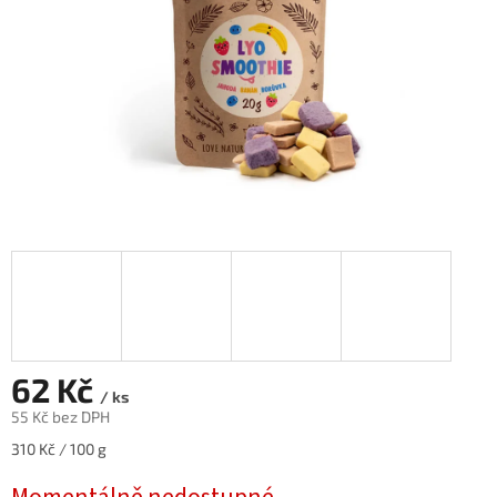
62 Kč
/ ks
55 Kč bez DPH
Měrná
310 Kč / 100 g
cena: