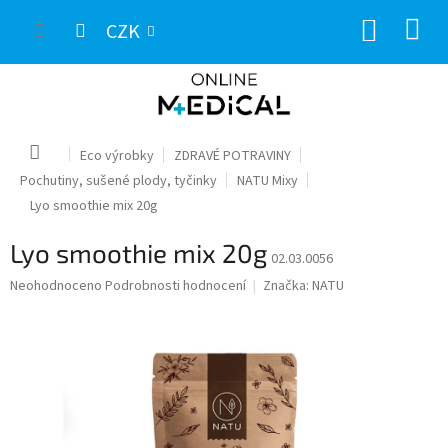
Přejít
NÁKUP
na
CZK
obsah
KOŠÍK
Domů
Eco výrobky
ZDRAVÉ POTRAVINY
Pochutiny, sušené plody, tyčinky
NATU Mixy
Lyo smoothie mix 20g
Lyo smoothie mix 20g
02.03.0056
Průměrné
Neohodnoceno
Podrobnosti hodnocení
Značka:
NATU
hodnocení
produktu
je
0,0
z
5
hvězdiček.