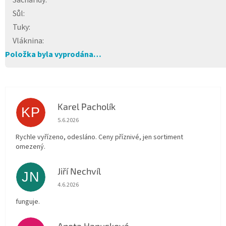
Sacharidy
:
Sůl
:
Tuky
:
Vláknina
:
Položka byla vyprodána…
Karel Pacholík
KP
Hodnocení obchodu je 4 z 5 hvězdiček.
5.6.2026
Rychle vyřízeno, odesláno. Ceny příznivé, jen sortiment
omezený.
Jiří Nechvíl
JN
Hodnocení obchodu je 5 z 5 hvězdiček.
4.6.2026
funguje.