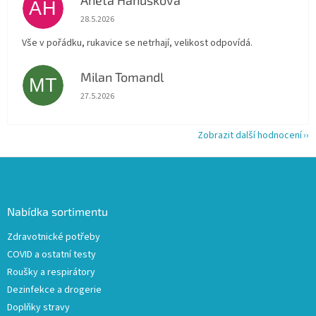
Aneta Hanusková
AH
Hodnocení obchodu je 5 z 5 hvězdiček.
28.5.2026
Vše v pořádku, rukavice se netrhají, velikost odpovídá.
Milan Tomandl
MT
Hodnocení obchodu je 5 z 5 hvězdiček.
27.5.2026
Zobrazit další hodnocení
Z
á
p
a
Nabídka sortimentu
t
Zdravotnické potřeby
í
COVID a ostatní testy
Roušky a respirátory
Dezinfekce a drogerie
Doplňky stravy