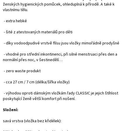
ženských hygienických pomůcek, ohleduplná k přírodě. A také k
vlastnímu tělu.
- extra hebké
- šité z atestovaných materiálů pro děti
- díky vodoodpudivé vrstvě flísu jsou vložky mimořádně prodyšné
- vhodné pro střední inkontinenci, při silné menstruaci přes den a
normální přes noc, v šestinedělí…
- zero waste produkt
- cca 27 cm / 7 cm (délka/šířka vložky)
- výhodou oproti dámským vložkám řady CLASSIC je jejich štíhlost
poskytující ženě větší komfort při nošení.
Složení:
savá vrstva (vložka bez křidélek):