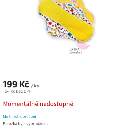
hvězdiček.
199 Kč
/ ks
164 Kč bez DPH
Měrná
Momentálně nedostupné
cena:
Možnosti doručení
Položka byla vyprodána…