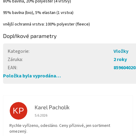
80% bavlna, 20% polyester (4 vrstvy)
95% bavlna (bio), 5% elastan (1 vrstva)
vnější ochranná vrstva: 100% polyester (fleece)
Doplňkové parametry
Kategorie
:
Vložky
Záruka
:
2 roky
EAN
:
859604020
Položka byla vyprodána…
Karel Pacholík
KP
Hodnocení obchodu je 4 z 5 hvězdiček.
5.6.2026
Rychle vyřízeno, odesláno. Ceny příznivé, jen sortiment
omezený.