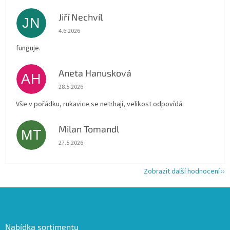
Jiří Nechvíl
JN
Hodnocení obchodu je 5 z 5 hvězdiček.
4.6.2026
funguje.
Aneta Hanusková
AH
Hodnocení obchodu je 5 z 5 hvězdiček.
28.5.2026
Vše v pořádku, rukavice se netrhají, velikost odpovídá.
Milan Tomandl
MT
Hodnocení obchodu je 5 z 5 hvězdiček.
27.5.2026
Zobrazit další hodnocení
Z
á
p
a
Nabídka sortimentu