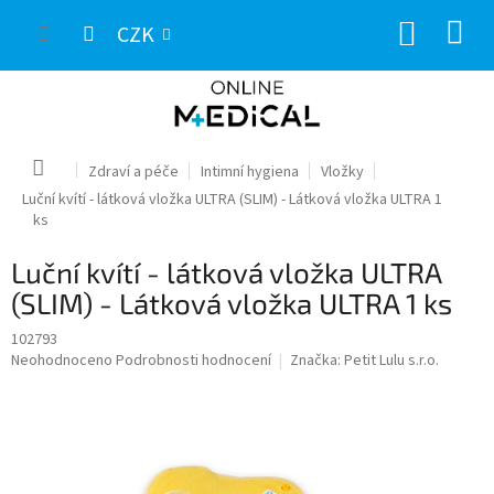
Přejít
NÁKUP
na
CZK
obsah
KOŠÍK
Domů
Zdraví a péče
Intimní hygiena
Vložky
Luční kvítí - látková vložka ULTRA (SLIM) - Látková vložka ULTRA 1
ks
Luční kvítí - látková vložka ULTRA
(SLIM) - Látková vložka ULTRA 1 ks
102793
Průměrné
Neohodnoceno
Podrobnosti hodnocení
Značka:
Petit Lulu s.r.o.
hodnocení
produktu
je
0,0
z
5