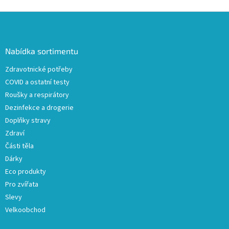
Z
á
p
a
Nabídka sortimentu
t
Zdravotnické potřeby
í
COVID a ostatní testy
Roušky a respirátory
Dezinfekce a drogerie
Doplňky stravy
Zdraví
Části těla
Dárky
Eco produkty
Pro zvířata
Slevy
Velkoobchod