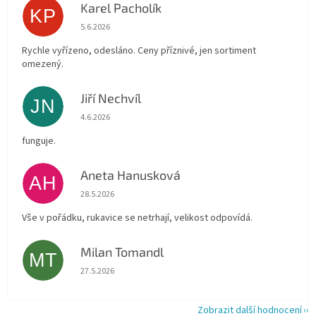
Karel Pacholík
KP
Hodnocení obchodu je 4 z 5 hvězdiček.
5.6.2026
Rychle vyřízeno, odesláno. Ceny příznivé, jen sortiment
omezený.
Jiří Nechvíl
JN
Hodnocení obchodu je 5 z 5 hvězdiček.
4.6.2026
funguje.
Aneta Hanusková
AH
Hodnocení obchodu je 5 z 5 hvězdiček.
28.5.2026
Vše v pořádku, rukavice se netrhají, velikost odpovídá.
Milan Tomandl
MT
Hodnocení obchodu je 5 z 5 hvězdiček.
27.5.2026
Zobrazit další hodnocení