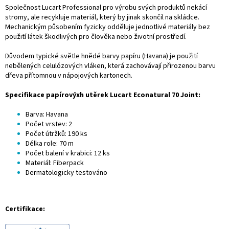
Společnost Lucart Professional pro výrobu svých produktů nekácí
stromy, ale recykluje materiál, který by jinak skončil na skládce.
Mechanickým působením fyzicky odděluje jednotlivé materiály bez
použití látek škodlivých pro člověka nebo životní prostředí.
Důvodem typické světle hnědé barvy papíru (Havana) je použití
nebělených celulózových vláken, která zachovávají přirozenou barvu
dřeva přítomnou v nápojových kartonech.
Specifikace papírovýxh utěrek Lucart Econatural 70 Joint
:
Barva: Havana
Počet vrstev: 2
Počet útržků: 190 ks
Délka role: 70 m
Počet balení v krabici: 12 ks
Materiál: Fiberpack
Dermatologicky testováno
Certifikace: