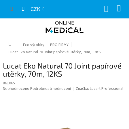
Přejít
NÁKUP
na
CZK
obsah
KOŠÍK
Domů
Eco výrobky
PRO FIRMY
Lucat Eko Natural 70 Joint papírové utěrky, 70m, 12KS
Lucat Eko Natural 70 Joint papírové
utěrky, 70m, 12KS
861065
Průměrné
Neohodnoceno
Podrobnosti hodnocení
Značka:
Lucart Professional
hodnocení
produktu
je
0,0
z
5
hvězdiček.