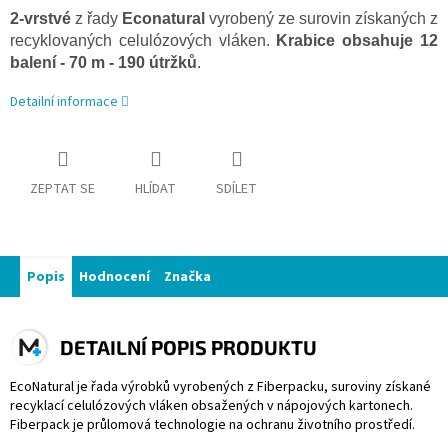
2-vrstvé
z řady
Econatural
vyrobený ze surovin získaných z
recyklovaných celulózových vláken.
Krabice obsahuje 12
balení - 70 m - 190 útržků
.
Detailní informace
ZEPTAT SE
HLÍDAT
SDÍLET
Popis
Hodnocení
Značka
DETAILNÍ POPIS PRODUKTU
EcoNatural je řada výrobků vyrobených z Fiberpacku, suroviny získané
recyklací celulózových vláken obsažených v nápojových kartonech.
Fiberpack je průlomová technologie na ochranu životního prostředí.