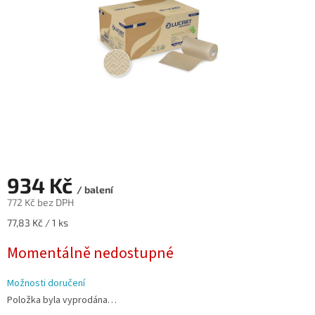
934 Kč
/ balení
772 Kč bez DPH
Měrná
77,83 Kč / 1 ks
cena:
Momentálně nedostupné
Možnosti doručení
Položka byla vyprodána…