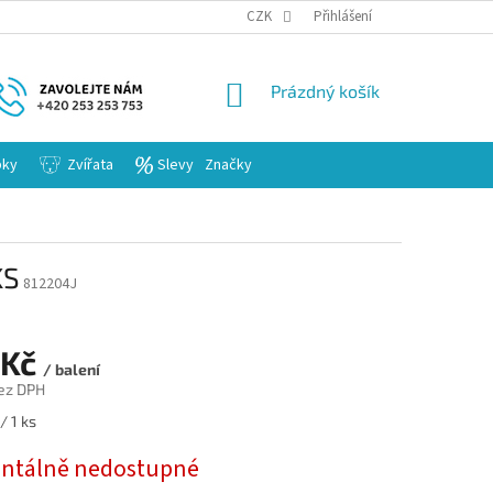
KARIERA
CZK
Přihlášení
NÁKUPNÍ
Prázdný košík
KOŠÍK
bky
Zvířata
Slevy
Značky
KS
812204J
 Kč
/ balení
ez DPH
/ 1 ks
tálně nedostupné