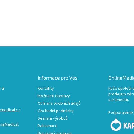
Informace pro Vás
OnlineMedic
ra:
Kontakty
Naše společno
prodejem zdr
Možnosti dopravy
sortimentu.
Ochrana osobních údajů
emedical.cz
Obchodní podmínky
Podporujeme:
Seznam výrobců
ineMedical
Reklamace
Bonusový program