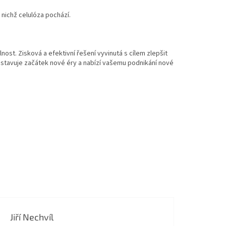
z nich
ž celul
óza pochází.
lnost.
Ziskov
á a efektivní
řešen
í vyvinutá s cílem zlep
šit
dstavuje zač
átek nové éry a nabízí va
šemu podnik
ání nové
Jiří Nechvíl