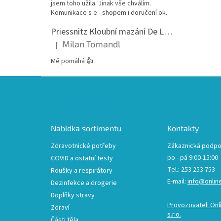
jsem toho užila. Jinak vše chválím.
Komunikace s e - shopem i doručení ok.
Priessnitz Kloubní mazání De Luxe, 200ml
Milan Tomandl
|
Hodnocení produktu je 5 z 5 hvězdiček.
Mě pomáhá 👍
Z
á
p
a
t
Nabídka sortimentu
Kontakty
í
Zdravotnické potřeby
Zákaznická podpo
po - pá 9:00-15:00
COVID a ostatní testy
Tel.: 253 253 753
Roušky a respirátory
E-mail:
info@onlin
Dezinfekce a drogerie
Doplňky stravy
Provozovatel: Onl
Zdraví
s.r.o.
Části těla