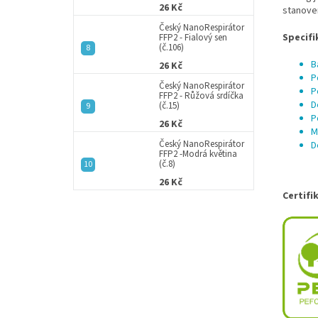
26 Kč
stanoven
Český NanoRespirátor
Specifi
FFP2 - Fialový sen
(č.106)
B
26 Kč
P
Český NanoRespirátor
P
FFP2 - Růžová srdíčka
D
(č.15)
P
26 Kč
M
Český NanoRespirátor
D
FFP2 -Modrá květina
(č.8)
26 Kč
Certifi