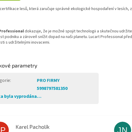
 certifikace lesů, kter
á zaru
čuje spr
ávné ekologické hospoda
řen
í v lesích, 
Professional
dokazuje,
že je možn
é spojit technologii a skute
čnou udržite
st podniku a zárove
ň sn
í
žit dopad na naši planetu.
Lucart Professional pře
sti s udržiteln
ými inovacemi.
kové parametry
gorie
:
PRO FIRMY
5998797581350
a byla vyprodána…
Karel Pacholík
KP
JN