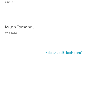
Hodnocení obchodu je 5 z 5 hvězdiček.
4.6.2026
Milan Tomandl
Hodnocení obchodu je 5 z 5 hvězdiček.
27.5.2026
Zobrazit další hodnocení