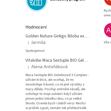
Rych
ome
Hodnocení
Golden Nature Ginkgo Biloba extrakt 50:1 60mg, 100 kapslí
Jarmila
Vše 
|
Hodnocení produktu je 5 z 5 hvězdiček.
Spokojenost
Vitalvibe Maca Sextuple BIO Gelatinized 3-Complex, 60 kapslí
Alena Antoňáková
|
Hodnocení produktu je 5 z 5 hvězdiček.
Maca Sextuple BIO Gelatinized 3-Complex -
užívám krátce, ale oceňuji, že mi
neovlivňuje trávení, co mi jiné výrobky z
macy dělaly. Pociťuji zmírnění návalů, ale
ovlivňuje to moje usínání i když užívám
jenom jednu tobolku ráno, co je veliká
škoda. Ocenila bych i slabší verzi. Nechci
si prášek sypat, nemám tak přehled kolik