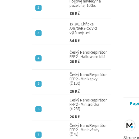
a
Fóliové návleky na
paže bílé, 100ks
n
86 Kč
e
l
1x 3v1 Chřipka
A/B/SARS-CoV-2
výtěrový test
54 Kč
Český NanoRespirátor
FFP2 - Halloween bílá
26 Kč
Český NanoRespirátor
FFP2 - Minikapky
(č.150)
26 Kč
Český NanoRespirátor
Pop
FFP2 - Minisrdíčka
(č.238)
26 Kč
Český NanoRespirátor
FFP2 - Minihvězdy
(č.43)
Strong j