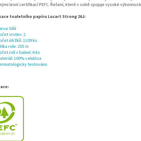
ými lesní certifikací PEFC. Řešení, které v sobě spojuje vysoké výkonnostní 
kace toaletního papíru Lucart Strong 26J:
arva: bílá
očet vrstev: 2
očet útržků: 1109 ks
élka role: 255 m
očet rolí v balení: 6 ks
ateriál: 100% celulóza
ermatologicky testováno
kace: