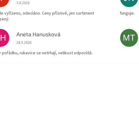
Hodnocení obchodu je 4 z 5 hvězdiček.
5.6.2026
le vyřízeno, odesláno. Ceny příznivé, jen sortiment
funguje.
zený.
Aneta Hanusková
AH
MT
Hodnocení obchodu je 5 z 5 hvězdiček.
28.5.2026
v pořádku, rukavice se netrhají, velikost odpovídá.