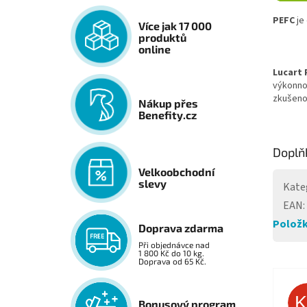
PEFC
je
Více jak 17 000
produktů
online
Lucart 
v
ýkonno
zku
šeno
Nákup přes
Benefity.cz
Doplň
Velkoobchodní
slevy
Kate
EAN
:
Položk
Doprava zdarma
Při objednávce nad
1 800 Kč do 10 kg.
Doprava od 65 Kč.
Bonusový program