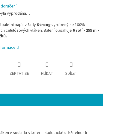
 doručení
byla vyprodána…
toaletní papír z řady
Strong
vyrobený ze 100%
ch celulózových vláken. Balení obsahuje
6 rolí - 255 m -
žků.
informace
ZEPTAT SE
HLÍDAT
SDÍLET
en v souladu s kritérii ekologické udržitelnosti