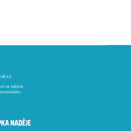
al.cz
st se zabývá
avotnického