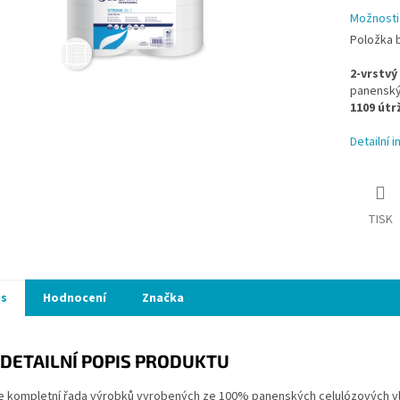
Možnosti
Položka 
2-vrstvý
panenský
1109 útr
Detailní 
TISK
is
Hodnocení
Značka
DETAILNÍ POPIS PRODUKTU
e kompletní řada výrobků vyrobených ze 100% panenských celulózových vlák