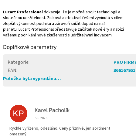
Lucart Professional
dokazuje,
že je možn
é spojit technologii a
skute
čnou udržitelnost.
Ziskov
á a efektivní
řešen
í vyvinutá s cílem
zlep
šit v
ýkonnost podniku a zárove
ň sn
í
žit dopad na naši
planetu.
Lucart Professional představuje zač
átek nové éry a nabízí
va
šemu podnik
ání nové zku
šenosti s udržiteln
ými inovacemi.
Doplňkové parametry
Kategorie
:
PRO FIRM
EAN
:
366167951
Položka byla vyprodána…
Karel Pacholík
KP
Hodnocení obchodu je 4 z 5 hvězdiček.
5.6.2026
Rychle vyřízeno, odesláno. Ceny příznivé, jen sortiment
omezený.