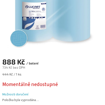
888 Kč
/ balení
734 Kč bez DPH
Měrná
444 Kč / 1 ks
cena:
Momentálně nedostupné
Možnosti doručení
Položka byla vyprodána…