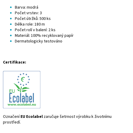
Barva: modrá
Počet vrstev: 3
Počet útržků: 500 ks
Délka role: 180 m
Počet rolí
v balení: 2 ks
Materiál: 100% recyklovaný papír
Dermatologicky testováno
Certifikace:
Označení
EU Ecolabel
zaručuje šetrnost výrobku k životnímu
prostředí.