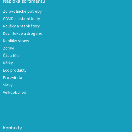
a
Nabídka sortimentu
t
Zdravotnické potřeby
í
COVID a ostatní testy
Roušky a respirátory
Dezinfekce a drogerie
Doplňky stravy
Zdraví
Části těla
Dárky
Eco produkty
Pro zvířata
Slevy
Velkoobchod
Kontakty