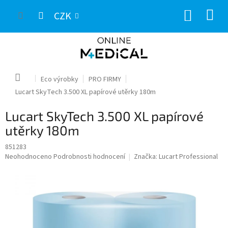
Přejít
NÁKUP
na
CZK
obsah
KOŠÍK
Domů
Eco výrobky
PRO FIRMY
Lucart SkyTech 3.500 XL papírové utěrky 180m
Lucart SkyTech 3.500 XL papírové
utěrky 180m
851283
Průměrné
Neohodnoceno
Podrobnosti hodnocení
Značka:
Lucart Professional
hodnocení
produktu
je
0,0
z
5
hvězdiček.