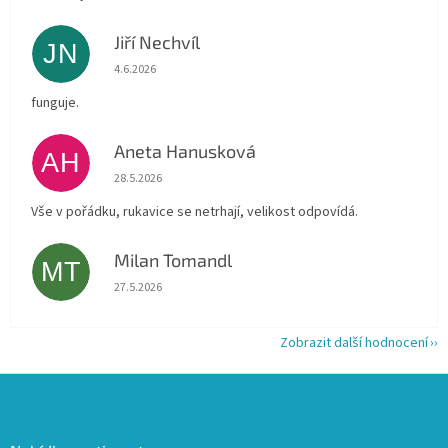
Jiří Nechvíl
JN
Hodnocení obchodu je 5 z 5 hvězdiček.
4.6.2026
funguje.
Aneta Hanusková
AH
Hodnocení obchodu je 5 z 5 hvězdiček.
28.5.2026
Vše v pořádku, rukavice se netrhají, velikost odpovídá.
Milan Tomandl
MT
Hodnocení obchodu je 5 z 5 hvězdiček.
27.5.2026
Zobrazit další hodnocení
Z
á
p