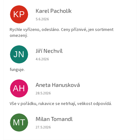
Karel Pacholík
KP
Hodnocení obchodu je 4 z 5 hvězdiček.
5.6.2026
Rychle vyřízeno, odesláno. Ceny příznivé, jen sortiment
omezený.
Jiří Nechvíl
JN
Hodnocení obchodu je 5 z 5 hvězdiček.
4.6.2026
funguje.
Aneta Hanusková
AH
Hodnocení obchodu je 5 z 5 hvězdiček.
28.5.2026
Vše v pořádku, rukavice se netrhají, velikost odpovídá.
Milan Tomandl
MT
Hodnocení obchodu je 5 z 5 hvězdiček.
27.5.2026