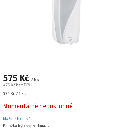
575 Kč
/ ks
475 Kč bez DPH
Měrná
575 Kč / 1 ks
cena:
Momentálně nedostupné
Možnosti doručení
Položka byla vyprodána…