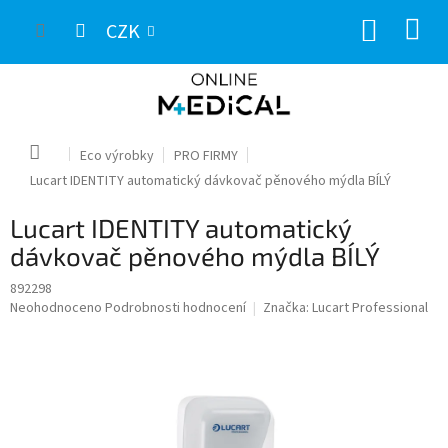
Přejít
NÁKUP
na
CZK
obsah
KOŠÍK
Domů
Eco výrobky
PRO FIRMY
Lucart IDENTITY automatický dávkovač pěnového mýdla BÍLÝ
Lucart IDENTITY automatický
dávkovač pěnového mýdla BÍLÝ
892298
Průměrné
Neohodnoceno
Podrobnosti hodnocení
Značka:
Lucart Professional
hodnocení
produktu
je
0,0
z
5
hvězdiček.