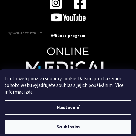
Vytvořil Shoptet Premium
Affiliate program
Tento web používá soubory cookie. Dalším procházením
Copyright 2025
OnlineMedical.cz
. Všechna práva
tohoto webu vyjadřujete souhlas s jejich používáním.. Více
vyhrazena.
informací
zde
.
Vytvořil a marketingově zajišťuje
HyperGroup.cz
Nastavení
Souhlasím