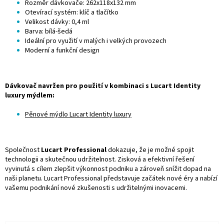
Rozměr dávkovače: 262x118x132 mm
Otevírací systém: klíč a tlačítko
Velikost dávky: 0,4 ml
Barva: bílá-šedá
Ideální pro využití v malých i velkých provozech
Moderní a funkční design
Dávkovač navržen pro použití v kombinaci s Lucart Identity
luxury mýdlem:
Pěnové mýdlo Lucart Identity luxury
Společnost
Lucart Professional
dokazuje, že je možné spojit
technologii a skutečnou udržitelnost. Zisková a efektivní řešení
vyvinutá s cílem zlepšit výkonnost podniku a zároveň snížit dopad na
naši planetu. Lucart Professional představuje začátek nové éry a nabízí
vašemu podnikání nové zkušenosti s udržitelnými inovacemi.