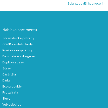
Zobrazit další hodnocení
Z
á
p
a
Nabídka sortimentu
t
Zdravotnické potřeby
í
COVID a ostatní testy
Roušky a respirátory
Dezinfekce a drogerie
Doplňky stravy
Zdraví
Části těla
Dárky
Eco produkty
Pro zvířata
Slevy
Velkoobchod