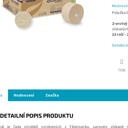
Možnosti
Položka 
2-vrstvý
získanýc
12 rolí -
Detailní 
TISK
is
Hodnocení
Značka
DETAILNÍ POPIS PRODUKTU
ral je řada výrobků vyrobených z Fiberpacku, suroviny získané r