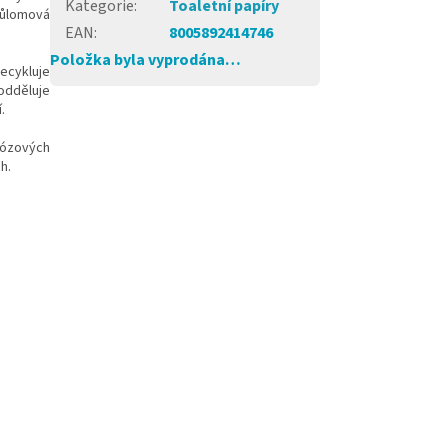
Kategorie
:
Toaletní papíry
růlomová
EAN
:
8005892414746
Položka byla vyprodána…
ecykluje
odděluje
.
lózových
h.