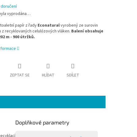
 doručení
byla vyprodána…
toaletní papír z řady
Econatural
vyrobený ze surovin
h z recyklovaných celulózových vláken.
Balení obsahuje
 202 m - 900 útržků.
informace
ZEPTAT SE
HLÍDAT
SDÍLET
Doplňkové parametry
ecyklací