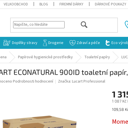
VELKOOBCHOD
BLOG
FIREMNÍ DÁRKY
DÁRKOVÉ POUKAZY
HLEDAT
Doplňky stravy
Drogerie
Zdraví a péče
Eco výro
iena
Papírové hygienické prostředky
Toaletní papíry
LUC
RT ECONATURAL 900ID toaletní papír,
né
noceno
Podrobnosti hodnocení
Značka:
Lucart Professional
ní
1 31
u
1 087 Kč
Měrná
109,58 Kč
cena:
ek.
Momen