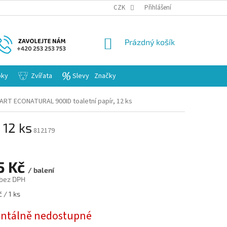
KARIERA
CZK
Přihlášení
NÁKUPNÍ
Prázdný košík
KOŠÍK
bky
Zvířata
Slevy
Značky
ART ECONATURAL 900ID toaletní papír, 12 ks
 12 ks
812179
5 Kč
/ balení
 bez DPH
 / 1 ks
tálně nedostupné