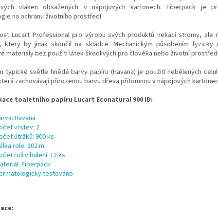
ových vláken obsažených v nápojových kartonech. Fiberpack je p
gie na ochranu životního prostředí.
ost Lucart Professional pro výrobu svých produktů nekácí stromy, ale r
l, který by jinak skončil na skládce. Mechanickým působením fyzicky 
vé materiály bez použití látek škodlivých pro člověka nebo životní prostředí
 typické světle hnědé barvy papíru (Havana) je použití nebělených celu
která zachovávají přirozenou barvu dřeva přítomnou v nápojových kartonec
kace toaletního papíru Lucart Econatural 900 ID:
arva: Havana
očet vrstev: 2
očet útržků: 900 ks
élka role: 202 m
očet rolí v balení: 12 ks
ateriál: Fiberpack
ermatologicky testováno
kace: