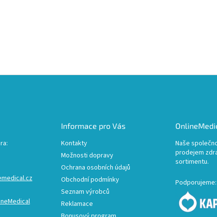
Informace pro Vás
OnlineMedic
ra:
Kontakty
Naše společno
prodejem zdr
Možnosti dopravy
sortimentu.
Ochrana osobních údajů
emedical.cz
Obchodní podmínky
Podporujeme:
Seznam výrobců
ineMedical
Reklamace
Bonusový program