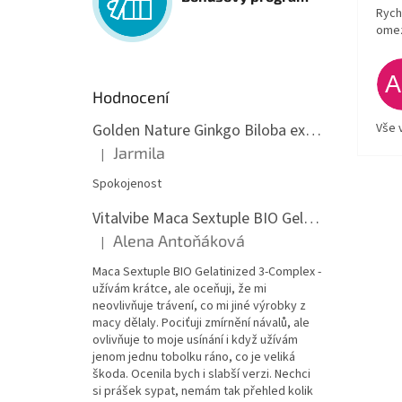
Rych
ome
Hodnocení
Golden Nature Ginkgo Biloba extrakt 50:1 60mg, 100 kapslí
Vše 
Jarmila
|
Hodnocení produktu je 5 z 5 hvězdiček.
Spokojenost
Vitalvibe Maca Sextuple BIO Gelatinized 3-Complex, 60 kapslí
Alena Antoňáková
|
Hodnocení produktu je 5 z 5 hvězdiček.
Maca Sextuple BIO Gelatinized 3-Complex -
užívám krátce, ale oceňuji, že mi
neovlivňuje trávení, co mi jiné výrobky z
macy dělaly. Pociťuji zmírnění návalů, ale
ovlivňuje to moje usínání i když užívám
jenom jednu tobolku ráno, co je veliká
škoda. Ocenila bych i slabší verzi. Nechci
si prášek sypat, nemám tak přehled kolik