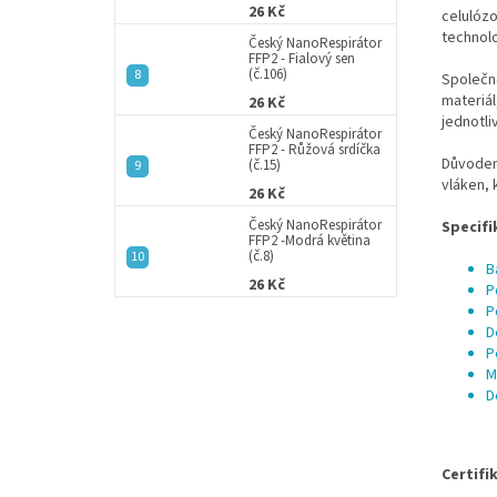
26 Kč
celulóz
technolo
Český NanoRespirátor
FFP2 - Fialový sen
(č.106)
Společn
materiá
26 Kč
jednotli
Český NanoRespirátor
FFP2 - Růžová srdíčka
Důvodem
(č.15)
vláken, 
26 Kč
Český NanoRespirátor
Specifi
FFP2 -Modrá květina
(č.8)
B
26 Kč
P
P
D
P
M
D
Certifi