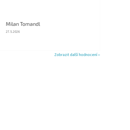
Milan Tomandl
Hodnocení obchodu je 5 z 5 hvězdiček.
27.5.2026
Zobrazit další hodnocení