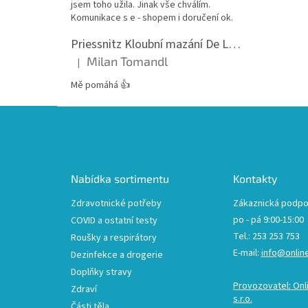
jsem toho užila. Jinak vše chválím.
Komunikace s e - shopem i doručení ok.
Priessnitz Kloubní mazání De Luxe, 200ml
Milan Tomandl
|
Hodnocení produktu je 5 z 5 hvězdiček.
Mě pomáhá 👍
Z
á
p
a
t
Nabídka sortimentu
Kontakty
í
Zdravotnické potřeby
Zákaznická podpo
po - pá 9:00-15:00
COVID a ostatní testy
Tel.: 253 253 753
Roušky a respirátory
E-mail:
info@onlin
Dezinfekce a drogerie
Doplňky stravy
Provozovatel: Onl
Zdraví
s.r.o.
Části těla