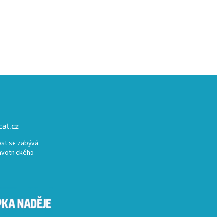
al.cz
st se zabývá
avotnického