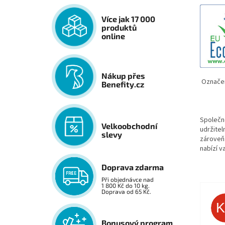
Více jak 17 000
produktů
online
Nákup přes
Označe
Benefity.cz
Společ
Velkoobchodní
udržitel
slevy
zároveň 
nabízí v
Doprava zdarma
Při objednávce nad
1 800 Kč do 10 kg.
Doprava od 65 Kč.
Bonusový program