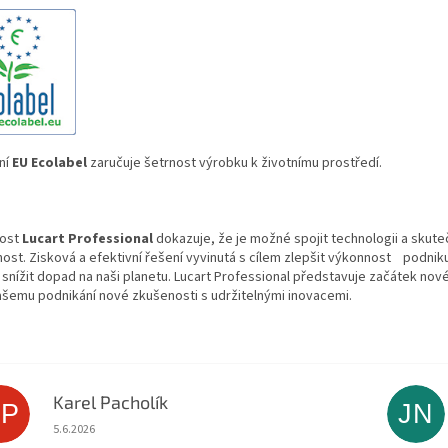
ní
EU Ecolabel
zaručuje šetrnost výrobku k životnímu prostředí.
nost
Lucart Professional
dokazuje, že je možné spojit technologii a skut
nost. Zisková a efektivní řešení vyvinutá s cílem zlepšit výkonnost
podnik
snížit dopad na naši planetu. Lucart Professional představuje začátek nové
ašemu podnikání nové zkušenosti s udržitelnými i
novacemi.
Karel Pacholík
KP
JN
Hodnocení obchodu je 4 z 5 hvězdiček.
5.6.2026