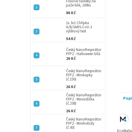
a
Fóliové návleky na
paže bílé, 100ks
n
86 Kč
e
l
1x 3v1 Chřipka
A/B/SARS-CoV-2
výtěrový test
54 Kč
Český NanoRespirátor
FFP2 - Halloween bílá
26 Kč
Český NanoRespirátor
FFP2 - Minikapky
(č.150)
26 Kč
Český NanoRespirátor
Pop
FFP2 - Minisrdíčka
(č.238)
26 Kč
Český NanoRespirátor
FFP2 - Minihvězdy
(č.43)
EcoNatu