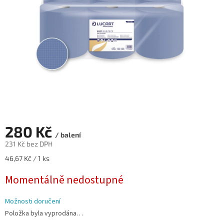
280 Kč
/ balení
231 Kč bez DPH
Měrná
46,67 Kč / 1 ks
cena:
Momentálně nedostupné
Možnosti doručení
Položka byla vyprodána…