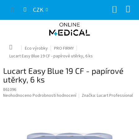
Přejít
NÁKUP
na
CZK
obsah
KOŠÍK
Domů
Eco výrobky
PRO FIRMY
Lucart Easy Blue 19 CF - papírové utěrky, 6 ks
Lucart Easy Blue 19 CF - papírové
utěrky, 6 ks
861096
Průměrné
Neohodnoceno
Podrobnosti hodnocení
Značka:
Lucart Professional
hodnocení
produktu
je
0,0
z
5
hvězdiček.