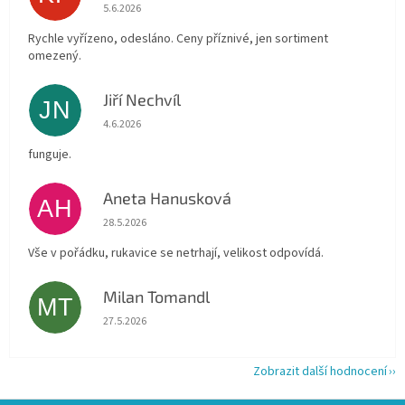
Hodnocení obchodu je 4 z 5 hvězdiček.
5.6.2026
Rychle vyřízeno, odesláno. Ceny příznivé, jen sortiment
omezený.
Jiří Nechvíl
JN
Hodnocení obchodu je 5 z 5 hvězdiček.
4.6.2026
funguje.
Aneta Hanusková
AH
Hodnocení obchodu je 5 z 5 hvězdiček.
28.5.2026
Vše v pořádku, rukavice se netrhají, velikost odpovídá.
Milan Tomandl
MT
Hodnocení obchodu je 5 z 5 hvězdiček.
27.5.2026
Zobrazit další hodnocení