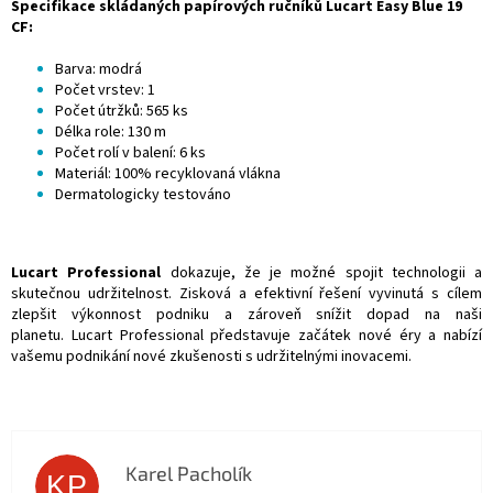
Specifikace skládaných papírových ručníků Lucart Easy Blue 19
CF:
Barva: modrá
Počet vrstev: 1
Počet útržků: 565 ks
Délka role: 130 m
Počet rolí v balení: 6 ks
Materiál: 100% recyklovaná vlákna
Dermatologicky testováno
Lucart Professional
dokazuje,
že je možn
é spojit technologii a
skute
čnou udržitelnost.
Ziskov
á a efektivní
řešen
í vyvinutá s cílem
zlep
šit v
ýkonnost podniku a zárove
ň sn
í
žit dopad na naši
planetu.
Lucart Professional představuje zač
átek nové éry a nabízí
va
šemu podnik
ání nové zku
šenosti s udržiteln
ými inovacemi.
Karel Pacholík
KP