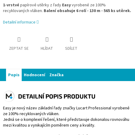
1-vrstvé
papírové utěrky z řady
Easy
vyrobené ze 100%
recyklovaných vláken.
Balení
obsahuje 6 rolí - 130 m - 565 ks utěrek.
Detailní informace
ZEPTAT SE
HLÍDAT
SDÍLET
Popis
Hodnocení
Značka
DETAILNÍ POPIS PRODUKTU
Easy je nový název základní řady značky Lucart Professional vyrobené
ze 100% recyklovaných vláken.
Jedná se o komplexní řešení, které představuje dokonalou rovnováhu
mezi kvalitou a vynikajícím poměrem ceny a kvality.