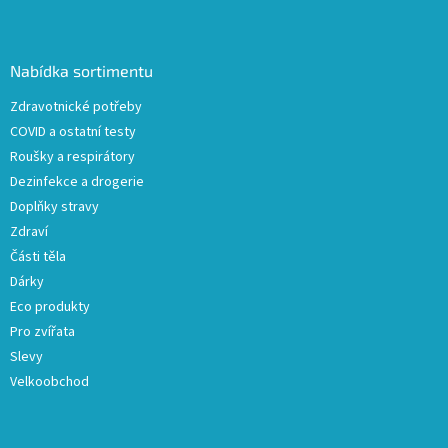
Z
á
p
a
Nabídka sortimentu
t
Zdravotnické potřeby
í
COVID a ostatní testy
Roušky a respirátory
Dezinfekce a drogerie
Doplňky stravy
Zdraví
Části těla
Dárky
Eco produkty
Pro zvířata
Slevy
Velkoobchod