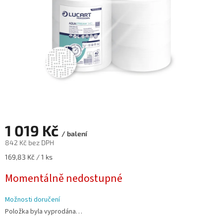
1 019 Kč
/ balení
842 Kč bez DPH
Měrná
169,83 Kč / 1 ks
cena:
Momentálně nedostupné
Možnosti doručení
Položka byla vyprodána…