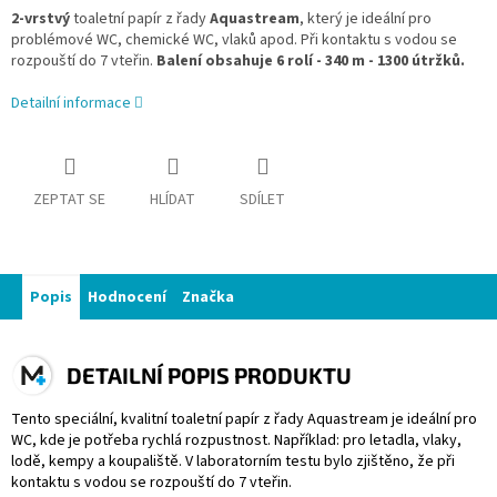
2-vrstvý
toaletní papír z řady
Aquastream
,
který je ideální pro
problémové WC, chemické WC, vlaků apod. Při kontaktu s vodou se
rozpouští do 7 vteřin.
Balení obsahuje 6 rolí - 340 m - 1300 útržků.
Detailní informace
ZEPTAT SE
HLÍDAT
SDÍLET
Popis
Hodnocení
Značka
DETAILNÍ POPIS PRODUKTU
Tento speciální, kvalitní toaletní papír z řady Aquastream je ideální pro
WC, kde je potřeba rychlá rozpustnost. Například: pro letadla, vlaky,
lodě, kempy a koupaliště. V laboratorním testu bylo zjištěno, že při
kontaktu s vodou se rozpouští do 7 vteřin.