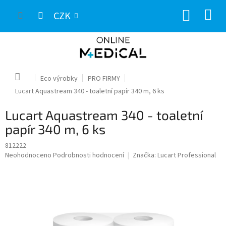
Přejít
NÁKUP
na
CZK
obsah
KOŠÍK
Domů
Eco výrobky
PRO FIRMY
Lucart Aquastream 340 - toaletní papír 340 m, 6 ks
Lucart Aquastream 340 - toaletní
papír 340 m, 6 ks
812222
Průměrné
Neohodnoceno
Podrobnosti hodnocení
Značka:
Lucart Professional
hodnocení
produktu
je
0,0
z
5
hvězdiček.