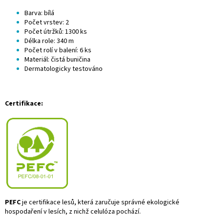
Barva: bílá
Počet vrstev: 2
Počet útržků: 1300 ks
Délka role: 340 m
Počet rolí v balení: 6 ks
Materiál: čistá buničina
Dermatologicky testováno
Certifikace:
PEFC
je certifikace lesů, kter
á zaru
čuje spr
ávné ekologické
hospoda
řen
í v lesích, z nich
ž celul
óza pochází.