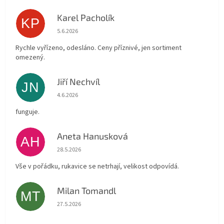
Karel Pacholík
KP
Hodnocení obchodu je 4 z 5 hvězdiček.
5.6.2026
Rychle vyřízeno, odesláno. Ceny příznivé, jen sortiment
omezený.
Jiří Nechvíl
JN
Hodnocení obchodu je 5 z 5 hvězdiček.
4.6.2026
funguje.
Aneta Hanusková
AH
Hodnocení obchodu je 5 z 5 hvězdiček.
28.5.2026
Vše v pořádku, rukavice se netrhají, velikost odpovídá.
Milan Tomandl
MT
Hodnocení obchodu je 5 z 5 hvězdiček.
27.5.2026