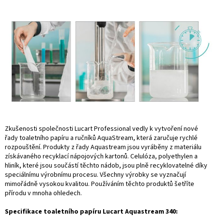
Zkušenosti společnosti Lucart Professional vedly k vytvoření nové
řady toaletního papíru a ručníků AquaStream, která zaručuje rychlé
rozpouštění. Produkty z řady Aquastream jsou vyráběny z materiálu
získávaného recyklací nápojových kartonů. Celulóza, polyethylen a
hliník, které jsou součástí těchto nádob, jsou plně recyklovatelné díky
speciálnímu výrobnímu procesu. Všechny výrobky se vyznačují
mimořádně vysokou kvalitou. Používáním těchto produktů šetříte
přírodu v mnoha ohledech.
Specifikace toaletního papíru Lucart Aquastream 340: