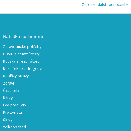
Zobrazit další hodnocení
Z
á
p
a
Nabídka sortimentu
t
Zdravotnické potřeby
í
COVID a ostatní testy
Roušky a respirátory
Dezinfekce a drogerie
Doplňky stravy
Zdraví
Části těla
Dárky
Eco produkty
Pro zvířata
Slevy
Velkoobchod