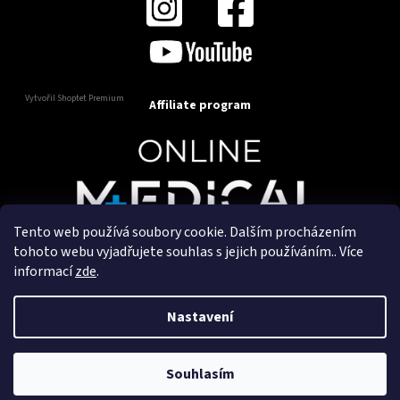
Vytvořil Shoptet Premium
Affiliate program
Tento web používá soubory cookie. Dalším procházením
Copyright 2025
OnlineMedical.cz
. Všechna práva
tohoto webu vyjadřujete souhlas s jejich používáním.. Více
vyhrazena.
informací
zde
.
Vytvořil a marketingově zajišťuje
HyperGroup.cz
Nastavení
Souhlasím