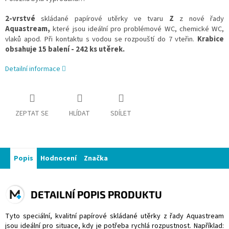
2-vrstvé
skládané papírové utěrky ve tvaru
Z
z nové řady
Aquastream,
které jsou ideální pro problémové WC, chemické WC,
vlaků apod. Při kontaktu s vodou se rozpouští do 7 vteřin.
Krabice
obsahuje 15 balení - 242 ks utěrek.
Detailní informace
ZEPTAT SE
HLÍDAT
SDÍLET
Popis
Hodnocení
Značka
DETAILNÍ POPIS PRODUKTU
Tyto speciální, kvalitní papírové skládané utěrky z řady Aquastream
jsou ideální pro situace, kdy je potřeba rychlá rozpustnost. Například: