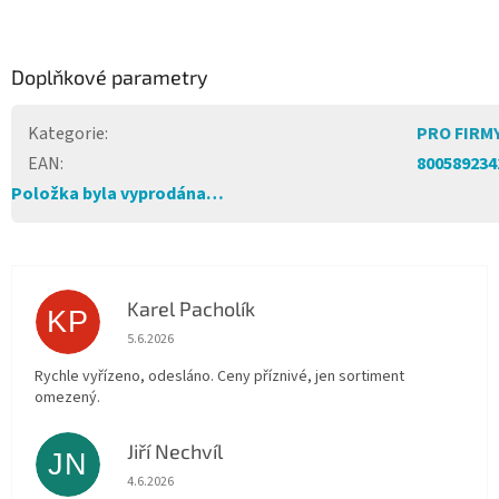
Doplňkové parametry
Kategorie
:
PRO FIRM
EAN
:
800589234
Položka byla vyprodána…
Karel Pacholík
KP
Hodnocení obchodu je 4 z 5 hvězdiček.
5.6.2026
Rychle vyřízeno, odesláno. Ceny příznivé, jen sortiment
omezený.
Jiří Nechvíl
JN
Hodnocení obchodu je 5 z 5 hvězdiček.
4.6.2026