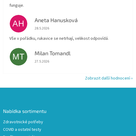
funguje.
Aneta Hanusková
AH
Hodnocení obchodu je 5 z 5 hvězdiček.
28.5.2026
Vše v pořádku, rukavice se netrhají, velikost odpovídá.
Milan Tomandl
MT
Hodnocení obchodu je 5 z 5 hvězdiček.
27.5.2026
Zobrazit další hodnocení
Z
á
p
a
Nabídka sortimentu
t
Zdravotnické potřeby
í
COVID a ostatní testy