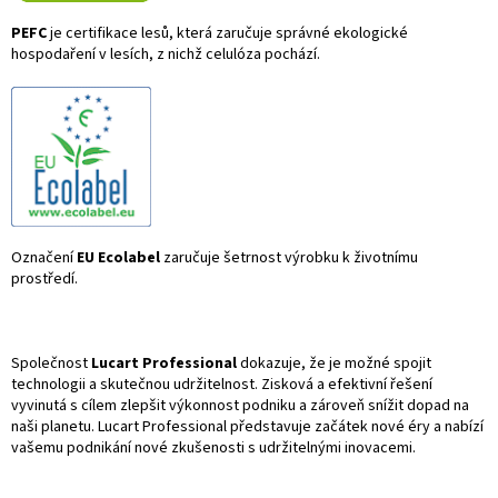
PEFC
je certifikace lesů, kter
á zaru
čuje spr
ávné ekologické
hospoda
řen
í v lesích, z nich
ž celul
óza pochází.
Označení
EU Ecolabel
zaručuje šetrnost výrobku k životnímu
prostředí.
Společnost
Lucart Professional
dokazuje, že je možné spojit
technologii a skutečnou udržitelnost. Zisková a efektivní řešení
vyvinutá s cílem zlepšit výkonnost podniku a zároveň snížit dopad na
naši planetu. Lucart Professional představuje začátek nové éry a nabízí
vašemu podnikání nové zkušenosti s udržitelnými inovacemi.