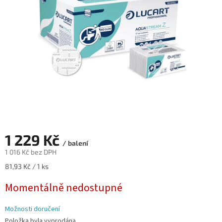
hvězdiček.
1 229 Kč
/ balení
1 016 Kč bez DPH
Měrná
81,93 Kč / 1 ks
cena:
Momentálně nedostupné
Možnosti doručení
Položka byla vyprodána…