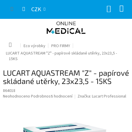
Přejít
NÁKUP
na
CZK
obsah
KOŠÍK
Domů
Eco výrobky
PRO FIRMY
LUCART AQUASTREAM "Z" - papírové skládané utěrky, 23x23,5 -
15KS
LUCART AQUASTREAM "Z" - papírové
skládané utěrky, 23x23,5 - 15KS
864018
Průměrné
Neohodnoceno
Podrobnosti hodnocení
Značka:
Lucart Professional
hodnocení
produktu
je
0,0
z
5