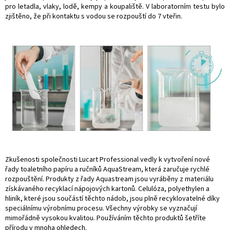
pro letadla, vlaky, lodě, kempy a koupaliště. V laboratorním testu bylo
zjištěno, že při kontaktu s vodou se rozpouští do 7 vteřin.
Zkušenosti společnosti Lucart Professional vedly k vytvoření nové
řady toaletního papíru a ručníků AquaStream, která zaručuje rychlé
rozpouštění. Produkty z řady Aquastream jsou vyráběny z materiálu
získávaného recyklací nápojových kartonů. Celulóza, polyethylen a
hliník, které jsou součástí těchto nádob, jsou plně recyklovatelné díky
speciálnímu výrobnímu procesu. Všechny výrobky se vyznačují
mimořádně vysokou kvalitou. Používáním těchto produktů šetříte
přírodu v mnoha ohledech.