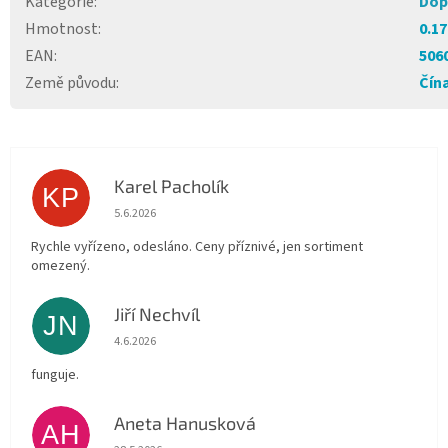
Kategorie
:
Dop
Hmotnost
:
0.17
EAN
:
506
Země původu
:
Čín
Karel Pacholík
KP
Hodnocení obchodu je 4 z 5 hvězdiček.
5.6.2026
Rychle vyřízeno, odesláno. Ceny příznivé, jen sortiment
omezený.
Jiří Nechvíl
JN
Hodnocení obchodu je 5 z 5 hvězdiček.
4.6.2026
funguje.
Aneta Hanusková
AH
Hodnocení obchodu je 5 z 5 hvězdiček.