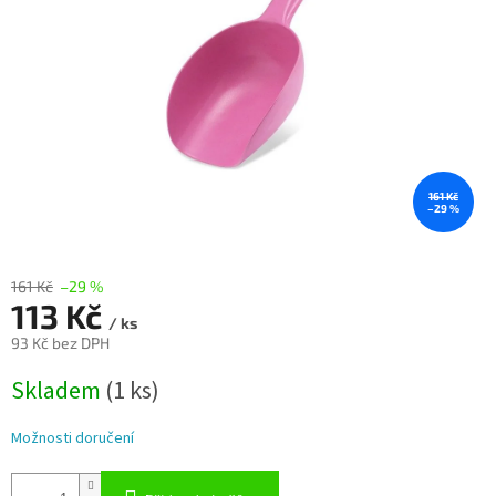
161 Kč
–29 %
161 Kč
–29 %
113 Kč
/ ks
93 Kč bez DPH
Měrná
Skladem
(1 ks)
cena:
Možnosti doručení