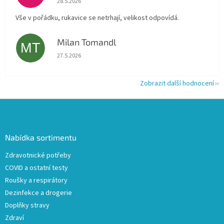
28.5.2026
Vše v pořádku, rukavice se netrhají, velikost odpovídá.
Milan Tomandl
MT
Hodnocení obchodu je 5 z 5 hvězdiček.
27.5.2026
Zobrazit další hodnocení
Z
á
p
a
Nabídka sortimentu
t
Zdravotnické potřeby
í
COVID a ostatní testy
Roušky a respirátory
Dezinfekce a drogerie
Doplňky stravy
Zdraví