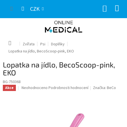
Přejít
NÁKUP
na
CZK
obsah
KOŠÍK
Domů
Zvířata
Psi
Doplňky
Lopatka na jídlo, BecoScoop-pink, EKO
Lopatka na jídlo, BecoScoop-pink,
EKO
BG-750368
Průměrné
Neohodnoceno
Podrobnosti hodnocení
Značka:
BeCo
Akce
hodnocení
produktu
je
0,0
z
5
hvězdiček.