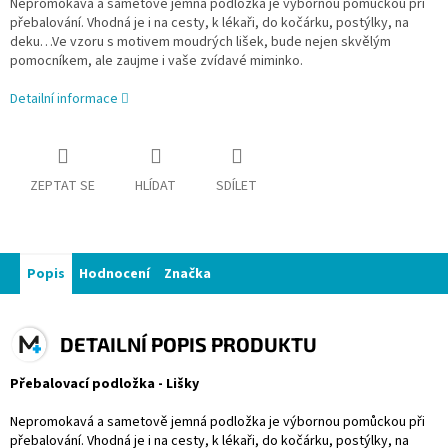
Nepromokavá a sametově jemná podložka je výbornou pomůckou při
přebalování. Vhodná je i na cesty, k lékaři, do kočárku, postýlky, na
deku…Ve vzoru s motivem moudrých lišek, bude nejen skvělým
pomocníkem, ale zaujme i vaše zvídavé miminko.
Detailní informace
ZEPTAT SE
HLÍDAT
SDÍLET
Popis
Hodnocení
Značka
DETAILNÍ POPIS PRODUKTU
Přebalovací podložka - Lišky
Nepromokavá a sametově jemná podložka je výbornou pomůckou při
přebalování. Vhodná je i na cesty, k lékaři, do kočárku, postýlky, na