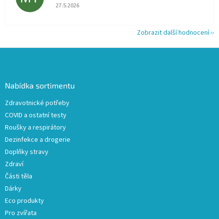
Hodnocení obchodu je 5 z 5 hvězdiček.
27.5.2026
Zobrazit další hodnocení
Z
á
p
a
Nabídka sortimentu
t
Zdravotnické potřeby
í
COVID a ostatní testy
Roušky a respirátory
Dezinfekce a drogerie
Doplňky stravy
Zdraví
Části těla
Dárky
Eco produkty
Pro zvířata