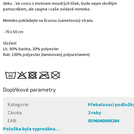
deku…Ve vzoru s motivem moudrých lišek, bude nejen skvělým
pomocníkem, ale zaujme i vaše zvídavé miminko.
Miminko pokládejte na lícovou (sametovou) stranu.
- 70 x 50 cm
Složení:
Líc: 80% bavlna, 20% polyester
Rub: 100% polyester (laminovaný polyuretanem)
Doplňkové parametry
Kategorie
:
Přebalovací podložk
Záruka
:
2 roky
EAN
:
8596040008264
Položka byla vyprodána…