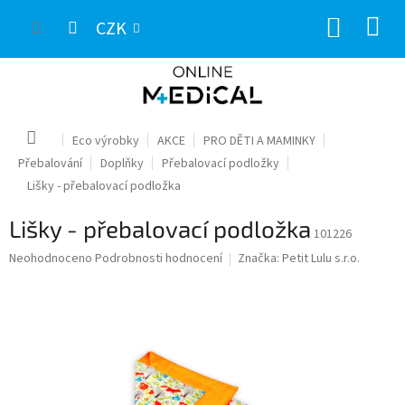
Přejít
NÁKUP
na
CZK
obsah
KOŠÍK
Domů
Eco výrobky
AKCE
PRO DĚTI A MAMINKY
Přebalování
Doplňky
Přebalovací podložky
Lišky - přebalovací podložka
Lišky - přebalovací podložka
101226
Průměrné
Neohodnoceno
Podrobnosti hodnocení
Značka:
Petit Lulu s.r.o.
hodnocení
produktu
je
0,0
z
5
hvězdiček.