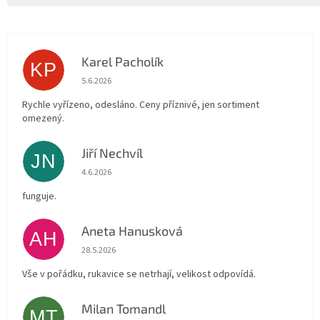
Karel Pacholík
KP
Hodnocení obchodu je 4 z 5 hvězdiček.
5.6.2026
Rychle vyřízeno, odesláno. Ceny příznivé, jen sortiment
omezený.
Jiří Nechvíl
JN
Hodnocení obchodu je 5 z 5 hvězdiček.
4.6.2026
funguje.
Aneta Hanusková
AH
Hodnocení obchodu je 5 z 5 hvězdiček.
28.5.2026
Vše v pořádku, rukavice se netrhají, velikost odpovídá.
Milan Tomandl
MT