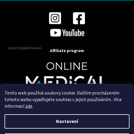
Vytvořil Shoptet Premium
Affiliate program
Tento web používá soubory cookie. Dalším procházením
Copyright 2025
OnlineMedical.cz
. Všechna práva
tohoto webu vyjadřujete souhlas s jejich používáním.. Více
vyhrazena.
informací
zde
.
Vytvořil a marketingově zajišťuje
HyperGroup.cz
Nastavení