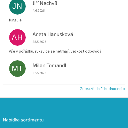
Jiří Nechvíl
JN
Hodnocení obchodu je 5 z 5 hvězdiček.
4.6.2026
funguje.
Aneta Hanusková
AH
Hodnocení obchodu je 5 z 5 hvězdiček.
28.5.2026
Vše v pořádku, rukavice se netrhají, velikost odpovídá.
Milan Tomandl
MT
Hodnocení obchodu je 5 z 5 hvězdiček.
27.5.2026
Zobrazit další hodnocení
Z
á
p
a
Nabídka sortimentu
t