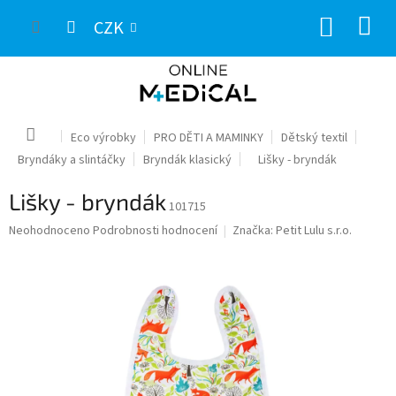
Přejít
NÁKUP
na
CZK
obsah
KOŠÍK
Domů
Eco výrobky
PRO DĚTI A MAMINKY
Dětský textil
Bryndáky a slintáčky
Bryndák klasický
Lišky - bryndák
Lišky - bryndák
101715
Průměrné
Neohodnoceno
Podrobnosti hodnocení
Značka:
Petit Lulu s.r.o.
hodnocení
produktu
je
0,0
z
5
hvězdiček.