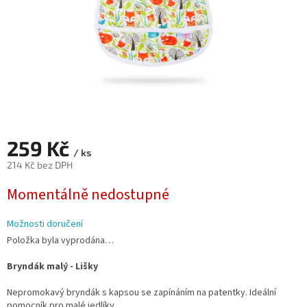
259 Kč
/ ks
214 Kč bez DPH
Měrná
Momentálně nedostupné
cena:
Možnosti doručení
Položka byla vyprodána…
Bryndák malý - Lišky
Nepromokavý bryndák s kapsou se zapínáním na patentky. Ideální
pomocník pro malé jedlíky.