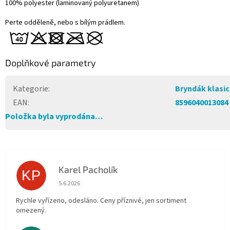
100% polyester (laminovaný polyuretanem)
Perte odděleně, nebo s bílým prádlem.
Doplňkové parametry
Kategorie
:
Bryndák klasi
EAN
:
8596040013084
Položka byla vyprodána…
Karel Pacholík
KP
Hodnocení obchodu je 4 z 5 hvězdiček.
5.6.2026
Rychle vyřízeno, odesláno. Ceny příznivé, jen sortiment
omezený.