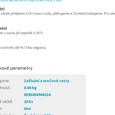
odporuje správné vylučování vody z těla
ání
 sáček přelijeme 1/4 l vroucí vody, přikryjeme a 10 minut louhujeme. Pro zl
.
nění
e v suchu při teplotě 5-25°C.
cná květ 100 % (Tilia vulgaris).
kové parametry
gorie
:
Zažívání a močové cesty
tnost
:
0.04 kg
8595058904216
t sáčků
:
20 ks
n
:
Ano