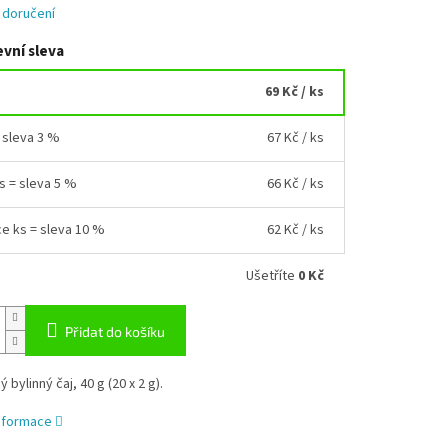
 doručení
vní sleva
69 Kč
/ ks
= sleva 3 %
67 Kč
/ ks
ks = sleva 5 %
66 Kč
/ ks
ce ks = sleva 10 %
62 Kč
/ ks
Ušetříte
0 Kč
Přidat do košíku
bylinný čaj, 40 g (20 x 2 g).
informace