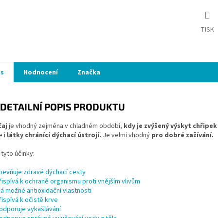
TISK
is
Hodnocení
Značka
DETAILNÍ POPIS PRODUKTU
čaj
je vhodný zejména v chladném období,
kdy je zvýšený výskyt chřipek
e i
látky chránící dýchací ústrojí.
Je velmi vhodný
pro dobré zažívání.
tyto účinky:
pevňuje zdravé dýchací cesty
řispívá k ochraně organismu proti vnějším vlivům
á možné antioxidační vlastnosti
řispívá k očistě krve
odporuje vykašlávání