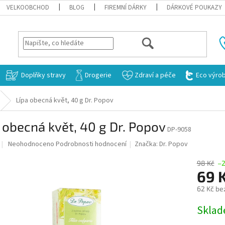
VELKOOBCHOD
BLOG
FIREMNÍ DÁRKY
DÁRKOVÉ POUKAZY
HLEDAT
Doplňky stravy
Drogerie
Zdraví a péče
Eco výro
Lípa obecná květ, 40 g Dr. Popov
 obecná květ, 40 g Dr. Popov
DP-9058
Průměrné
Neohodnoceno
Podrobnosti hodnocení
Značka:
Dr. Popov
hodnocení
produktu
98 Kč
–
je
69 
0,0
62 Kč be
z
5
Měrná
Skla
hvězdiček.
cena: