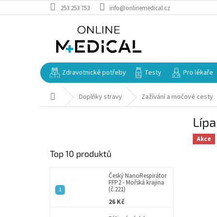
Přejít
253 253 753
info@onlinemedical.cz
na
obsah
Zdravotnické potřeby
Testy
Pro lékaře
Domů
Doplňky stravy
Zažívání a močové cesty
P
Lípa
o
s
Akce
t
Top 10 produktů
r
a
n
Český NanoRespirátor
FFP2 - Mořská krajina
n
(č.221)
í
26 Kč
p