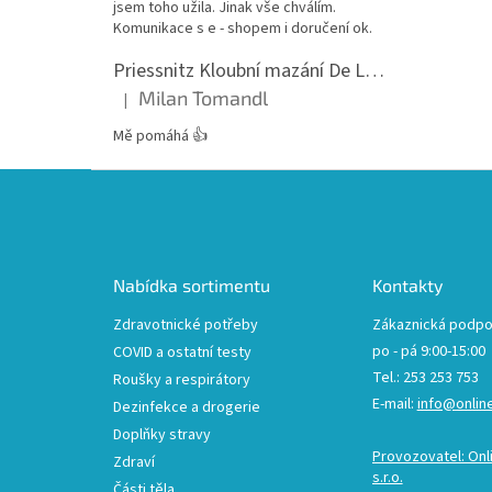
jsem toho užila. Jinak vše chválím.
Komunikace s e - shopem i doručení ok.
Priessnitz Kloubní mazání De Luxe, 200ml
Milan Tomandl
|
Hodnocení produktu je 5 z 5 hvězdiček.
Mě pomáhá 👍
Z
á
p
a
t
Nabídka sortimentu
Kontakty
í
Zdravotnické potřeby
Zákaznická podpo
po - pá 9:00-15:00
COVID a ostatní testy
Tel.: 253 253 753
Roušky a respirátory
E-mail:
info@onlin
Dezinfekce a drogerie
Doplňky stravy
Provozovatel: Onl
Zdraví
s.r.o.
Části těla