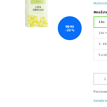
Možnosti
Množste
1 ks
98 Kč
–29 %
2 ks 
3 - 4 
5 a ví
Porcovaný 
Detailní 