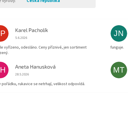
 výroby
:
Česká republika
Karel Pacholík
KP
JN
Hodnocení obchodu je 4 z 5 hvězdiček.
5.6.2026
le vyřízeno, odesláno. Ceny příznivé, jen sortiment
funguje.
zený.
Aneta Hanusková
AH
MT
Hodnocení obchodu je 5 z 5 hvězdiček.
28.5.2026
v pořádku, rukavice se netrhají, velikost odpovídá.