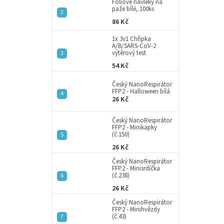
a
Fóliové návleky na
paže bílé, 100ks
n
86 Kč
e
l
1x 3v1 Chřipka
A/B/SARS-CoV-2
výtěrový test
54 Kč
Český NanoRespirátor
FFP2 - Halloween bílá
26 Kč
Český NanoRespirátor
FFP2 - Minikapky
(č.150)
26 Kč
Český NanoRespirátor
FFP2 - Minisrdíčka
(č.238)
26 Kč
Český NanoRespirátor
FFP2 - Minihvězdy
(č.43)