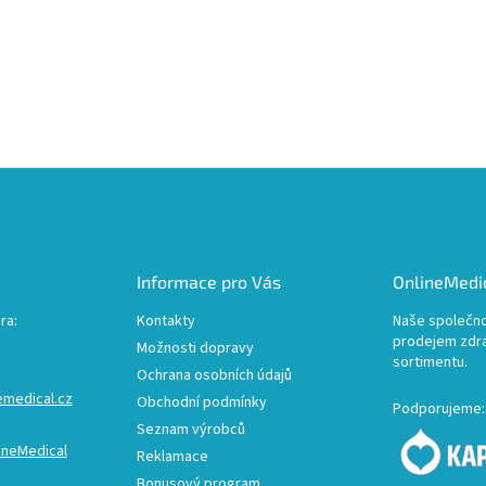
Informace pro Vás
OnlineMedic
ra:
Kontakty
Naše společno
prodejem zdr
Možnosti dopravy
sortimentu.
Ochrana osobních údajů
emedical.cz
Obchodní podmínky
Podporujeme:
Seznam výrobců
ineMedical
Reklamace
Bonusový program