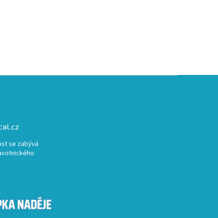
al.cz
st se zabývá
avotnického