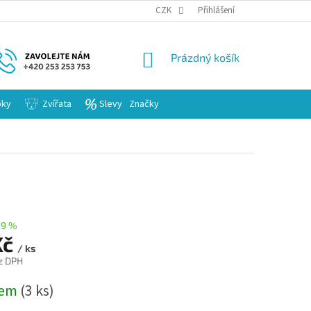
KARIERA
CZK
Přihlášení
NÁKUPNÍ
Prázdný košík
KOŠÍK
bky
Zvířata
Slevy
Značky
29 %
Kč
/ ks
z DPH
dem
(3 ks)