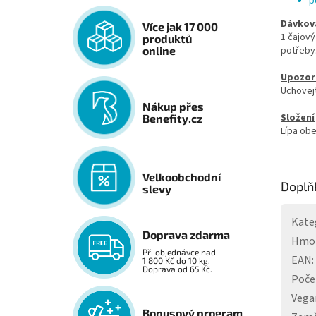
p
Dávkov
Více jak 17 000
1 čajový
produktů
potřeby
online
Upozor
Uchovejt
Nákup přes
Složení
Benefity.cz
Lípa obe
Velkoobchodní
Doplň
slevy
Kate
Doprava zdarma
Hmo
Při objednávce nad
EAN
:
1 800 Kč do 10 kg.
Doprava od 65 Kč.
Poče
Vega
Bonusový program