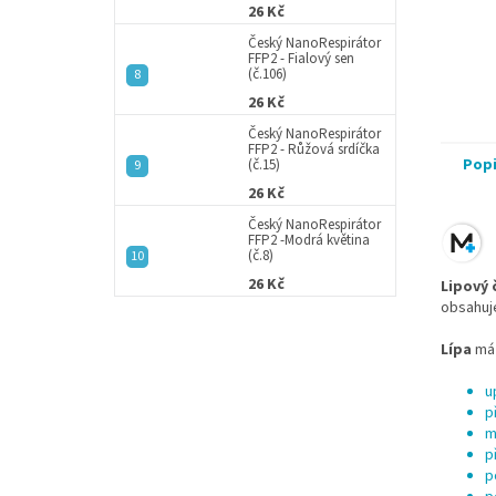
26 Kč
Český NanoRespirátor
FFP2 - Fialový sen
(č.106)
26 Kč
Český NanoRespirátor
FFP2 - Růžová srdíčka
Pop
(č.15)
26 Kč
Český NanoRespirátor
FFP2 -Modrá květina
(č.8)
26 Kč
Lipový 
obsahuj
Lípa
má 
u
p
m
p
p