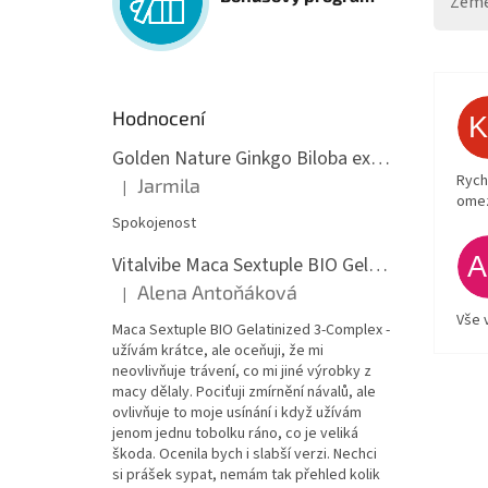
Země
Hodnocení
Golden Nature Ginkgo Biloba extrakt 50:1 60mg, 100 kapslí
Rych
Jarmila
|
Hodnocení produktu je 5 z 5 hvězdiček.
ome
Spokojenost
Vitalvibe Maca Sextuple BIO Gelatinized 3-Complex, 60 kapslí
Alena Antoňáková
|
Hodnocení produktu je 5 z 5 hvězdiček.
Vše 
Maca Sextuple BIO Gelatinized 3-Complex -
užívám krátce, ale oceňuji, že mi
neovlivňuje trávení, co mi jiné výrobky z
macy dělaly. Pociťuji zmírnění návalů, ale
ovlivňuje to moje usínání i když užívám
jenom jednu tobolku ráno, co je veliká
škoda. Ocenila bych i slabší verzi. Nechci
si prášek sypat, nemám tak přehled kolik