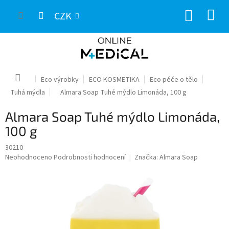
Přejít
NÁKUP
na
CZK
obsah
KOŠÍK
Domů
Eco výrobky
ECO KOSMETIKA
Eco péče o tělo
Tuhá mýdla
Almara Soap Tuhé mýdlo Limonáda, 100 g
Almara Soap Tuhé mýdlo Limonáda,
100 g
30210
Průměrné
Neohodnoceno
Podrobnosti hodnocení
Značka:
Almara Soap
hodnocení
produktu
je
0,0
z
5
hvězdiček.