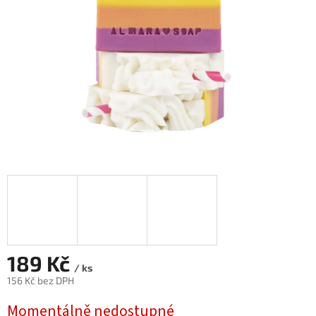
189 Kč
/ ks
156 Kč bez DPH
Měrná
Momentálně nedostupné
cena: