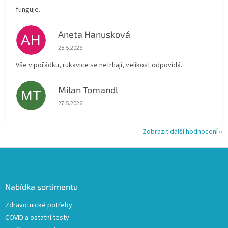
funguje.
Aneta Hanusková
AH
Hodnocení obchodu je 5 z 5 hvězdiček.
28.5.2026
Vše v pořádku, rukavice se netrhají, velikost odpovídá.
Milan Tomandl
MT
Hodnocení obchodu je 5 z 5 hvězdiček.
27.5.2026
Zobrazit další hodnocení
Z
á
p
a
Nabídka sortimentu
t
Zdravotnické potřeby
í
COVID a ostatní testy