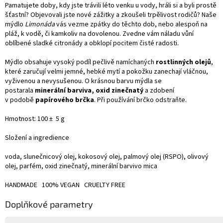
Pamatujete doby, kdy jste trávili léto venku u vody, hráli si a byli prostě
šťastní? Objevovali jste nové zážitky a zkoušeli trpělivost rodičů? Naše
mýdlo
Limonáda
vás vezme zpátky do těchto dob, nebo alespoň na
pláž, k vodě, či kamkoliv na dovolenou. Zvedne vám náladu vůní
oblíbené sladké citronády a obklopí pocitem čisté radosti.
Mýdlo obsahuje vysoký podíl pečlivě namíchaných
rostlinných olejů
,
které zaručují velmi jemné, hebké mytí a pokožku zanechají vláčnou,
vyživenou a nevysušenou. O krásnou barvu mýdla se
postarala
minerální barviva,
oxid zinečnatý
a zdobení
v podobě
papírového brčka
. Při používání brčko odstraňte.
Hmotnost: 100 ± 5 g
Složení a ingredience
voda
,
slunečnicový olej
,
kokosový olej
,
palmový olej (RSPO)
,
olivový
olej
,
parfém
,
oxid zinečnatý
,
minerální barvivo mica
HANDMADE 100% VEGAN CRUELTY FREE
Doplňkové parametry