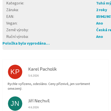
Kategorie
:
Tuhá mý
Záruka
:
2 roky
EAN
:
8594190
Vegan
:
Ano
Země výroby
:
Česká r
Ruční výroba
:
Ano
Položka byla vyprodána…
Karel Pacholík
KP
Hodnocení obchodu je 4 z 5 hvězdiček.
5.6.2026
Rychle vyřízeno, odesláno. Ceny příznivé, jen sortiment
omezený.
Jiří Nechvíl
JN
Hodnocení obchodu je 5 z 5 hvězdiček.
4.6.2026