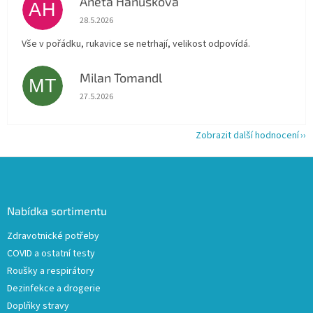
Aneta Hanusková
AH
Hodnocení obchodu je 5 z 5 hvězdiček.
28.5.2026
Vše v pořádku, rukavice se netrhají, velikost odpovídá.
Milan Tomandl
MT
Hodnocení obchodu je 5 z 5 hvězdiček.
27.5.2026
Zobrazit další hodnocení
Z
á
p
a
Nabídka sortimentu
t
Zdravotnické potřeby
í
COVID a ostatní testy
Roušky a respirátory
Dezinfekce a drogerie
Doplňky stravy