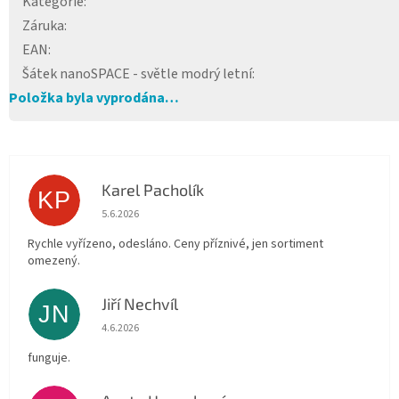
Kategorie
:
Záruka
:
EAN
:
Šátek nanoSPACE - světle modrý letní
:
Položka byla vyprodána…
Karel Pacholík
KP
Hodnocení obchodu je 4 z 5 hvězdiček.
5.6.2026
Rychle vyřízeno, odesláno. Ceny příznivé, jen sortiment
omezený.
Jiří Nechvíl
JN
Hodnocení obchodu je 5 z 5 hvězdiček.
4.6.2026
funguje.