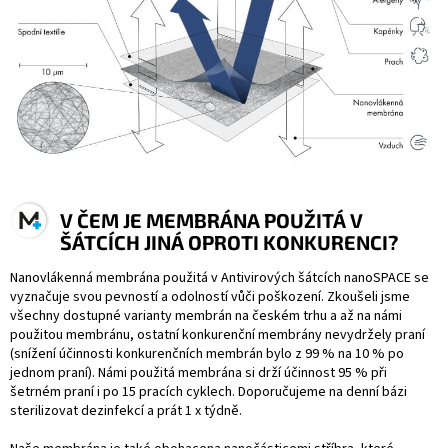
V ČEM JE MEMBRÁNA POUŽITÁ V
ŠÁTCÍCH JINÁ OPROTI KONKURENCI?
Nanovlákenná membrána použitá v Antivirových šátcích nanoSPACE se
vyznačuje svou pevností a odolností vůči poškození. Zkoušeli jsme
všechny dostupné varianty membrán na českém trhu a až na námi
použitou membránu, ostatní konkurenční membrány nevydržely praní
(snížení účinnosti konkurenčních membrán bylo z 99 % na 10 % po
jednom praní). Námi použitá membrána si drží účinnost 95 % při
šetrném praní i po 15 pracích cyklech. Doporučujeme na denní bázi
sterilizovat dezinfekcí a prát 1 x týdně.