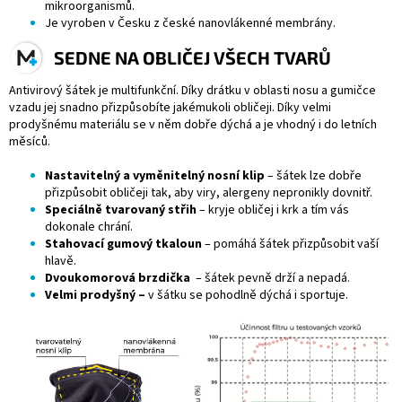
mikroorganismů.
Je vyroben v Česku z české nanovlákenné membrány.
SEDNE NA OBLIČEJ VŠECH TVARŮ
Antivirový šátek je multifunkční. Díky drátku v oblasti nosu a gumičce
vzadu jej snadno přizpůsobíte jakémukoli obličeji. Díky velmi
prodyšnému materiálu se v něm dobře dýchá a je vhodný i do letních
měsíců.
Nastavitelný a vyměnitelný nosní klip
– šátek lze dobře
přizpůsobit obličeji tak, aby viry, alergeny nepronikly dovnitř.
Speciálně tvarovaný střih
– kryje obličej i krk a tím vás
dokonale chrání.
Stahovací gumový tkaloun
– pomáhá šátek přizpůsobit vaší
hlavě.
Dvoukomorová brzdička
– šátek pevně drží a nepadá.
Velmi prodyšný –
v šátku se pohodlně dýchá i sportuje.