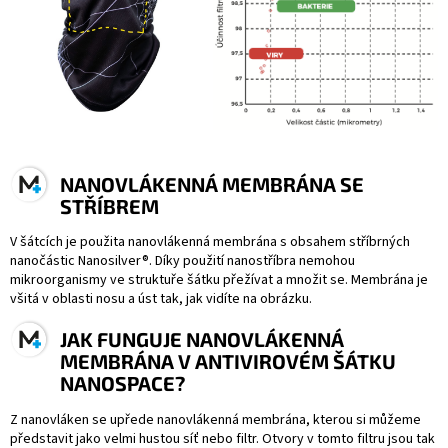
NANOVLÁKENNÁ MEMBRÁNA SE
STŘÍBREM
V šátcích je použita nanovlákenná membrána s obsahem stříbrných
nanočástic Nanosilver®. Díky použití nanostříbra nemohou
mikroorganismy ve struktuře šátku přežívat a množit se. Membrána je
všitá v oblasti nosu a úst tak, jak vidíte na obrázku.
JAK FUNGUJE NANOVLÁKENNÁ
MEMBRÁNA V ANTIVIROVÉM ŠÁTKU
NANOSPACE?
Z nanovláken se upřede nanovlákenná membrána, kterou si můžeme
představit jako velmi hustou síť nebo filtr. Otvory v tomto filtru jsou tak