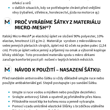
infekcí a virů
v dalších situacích, kdy se potřebujete chránit před vnějšími
vlivy (rybaření, střelnice, horolezectví, jízda na motorce aj.)
PROČ VYRÁBÍME ŠÁTKY Z MATERIÁLU
MICRO-MESH®?
Italský Micro-Mesh® je elastický úplet ve složení 90% polyester, 10%
elastan, hmotnost 115 g/m-2. Materiál je vyroben z mikrovlákna na
velmi jemných pletacích strojích, úplet má 42 oček na jeden palec (2,54
cm). Proto je úplet velice jemný a příjemný na omak a výborně kopíruje
křivky obličeje. Toto provedení materiálu spolu s mikro dírkami
zaručuje komfortní pocit při nošení v teplých letních měsících.
NÁVOD K POUŽITÍ – NASAZENÍ ŠÁTKU:
Před nandáním antivirového šátku si vždy důkladně umyjte ruce nebo
použijte antibakteriální gel. Stejně postupujte i po sundání šátku.
Umyjte si ruce vodou a mýdlem nebo použijte dezinfekci.
Srolujte antivirový šátek a opatrně jej přetáhněte přes hlavu.
Přitiskněte nosní klip ke kořenu nosu a jemně vytvarujte.
Pomocí vzadu umístěné elastické šňůrky s brzdičkou utáhněte