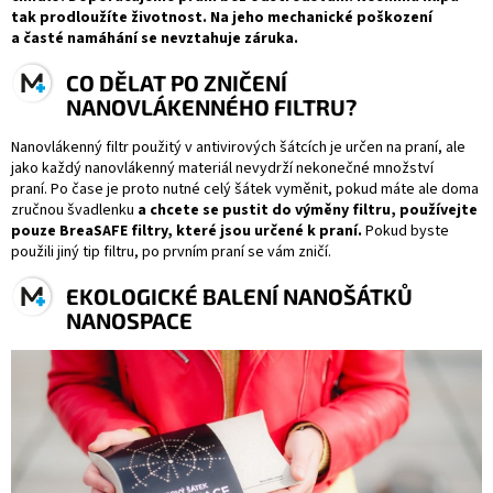
tak prodloužíte životnost. Na jeho mechanické poškození
a časté namáhání se nevztahuje záruka.
CO DĚLAT PO ZNIČENÍ
NANOVLÁKENNÉHO FILTRU?
Nanovlákenný filtr použitý v antivirových šátcích je určen na praní, ale
jako každý nanovlákenný materiál nevydrží nekonečné množství
praní. Po čase je proto nutné celý šátek vyměnit, pokud máte ale doma
zručnou švadlenku
a chcete se pustit do výměny filtru, používejte
pouze BreaSAFE filtry, které jsou určené k praní.
Pokud byste
použili jiný tip filtru, po prvním praní se vám zničí.
EKOLOGICKÉ BALENÍ NANOŠÁTKŮ
NANOSPACE