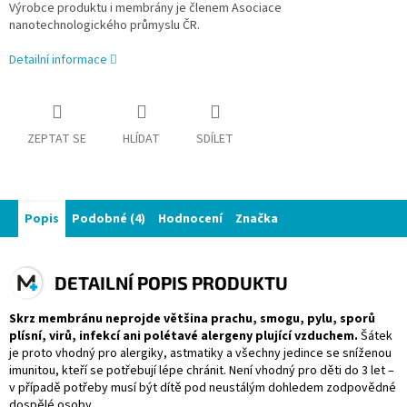
Výrobce produktu i membrány je členem Asociace
nanotechnologického průmyslu ČR.
Detailní informace
ZEPTAT SE
HLÍDAT
SDÍLET
Popis
Podobné (4)
Hodnocení
Značka
DETAILNÍ POPIS PRODUKTU
Skrz membránu neprojde většina prachu, smogu, pylu, sporů
plísní, virů, infekcí ani polétavé alergeny plující vzduchem.
Šátek
je proto vhodný pro alergiky, astmatiky a všechny jedince se sníženou
imunitou, kteří se potřebují lépe chránit. Není vhodný pro děti do 3 let –
v případě potřeby musí být dítě pod neustálým dohledem zodpovědné
dospělé osoby.