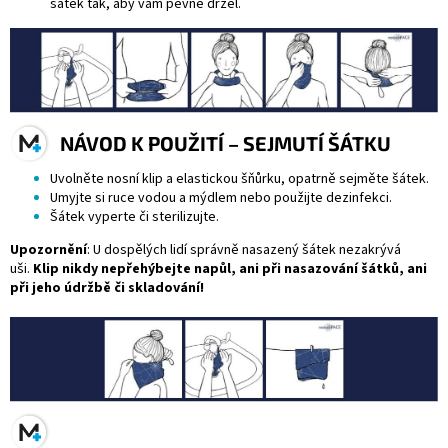
šátek tak, aby vám pevně držel.
NÁVOD K POUŽITÍ – SEJMUTÍ ŠÁTKU
Uvolněte nosní klip a elastickou šňůrku, opatrně sejměte šátek.
Umyjte si ruce vodou a mýdlem nebo použijte dezinfekci.
Šátek vyperte či sterilizujte.
Upozornění
: U dospělých lidí správně nasazený šátek nezakrývá
uši.
Klip nikdy nepřehýbejte napůl, ani při nasazování šátků, ani
při jeho údržbě či skladování!