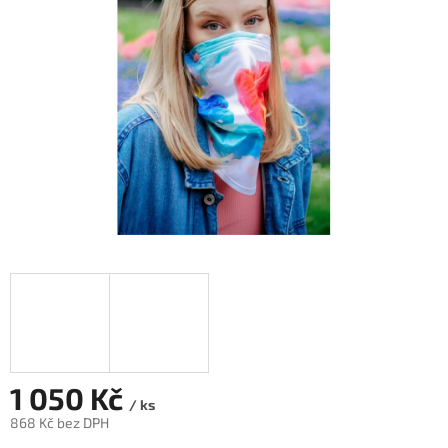
hvězdiček.
1 050 Kč
/ ks
868 Kč bez DPH