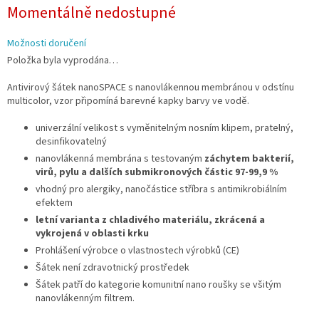
Měrná
Momentálně nedostupné
cena:
Možnosti doručení
Položka byla vyprodána…
Antivirový šátek nanoSPACE s nanovlákennou membránou v odstínu
multicolor, vzor připomíná barevné kapky barvy ve vodě.
univerzální velikost s vyměnitelným nosním klipem,
pratelný,
desinfikovatelný
nanovlákenná membrána s testovaným
záchytem bakterií,
virů, pylu a dalších submikronových částic 97-99,9 %
vhodný pro alergiky, n
anočástice stříbra s antimikrobiálním
efektem
letní varianta z chladivého materiálu, zkrácená a
vykrojená v oblasti krku
Prohlášení výrobce o vlastnostech výrobků (CE)
Šátek není zdravotnický prostředek
Šátek patří do kategorie komunitní nano roušky se všitým
nanovlákenným filtrem.