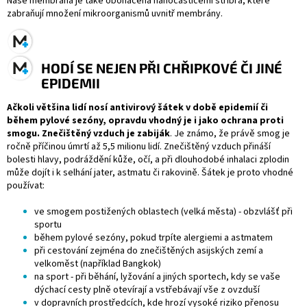
Naše membrána je také obohacena nanočásticemi stříbra, které
zabraňují množení mikroorganismů uvnitř membrány.
HODÍ SE NEJEN PŘI CHŘIPKOVÉ ČI JINÉ
EPIDEMII
Ačkoli většina lidí nosí antivirový šátek v době epidemií či
během pylové sezóny, opravdu vhodný je i jako ochrana proti
smogu. Znečištěný vzduch je zabiják
. Je známo, že právě smog je
ročně příčinou úmrtí až 5,5 milionu lidí. Znečištěný vzduch přináší
bolesti hlavy, podráždění kůže, očí, a při dlouhodobé inhalaci zplodin
může dojít i k selhání jater, astmatu či rakovině. Šátek je proto vhodné
používat:
ve smogem postižených oblastech (velká města) - obzvlášť při
sportu
během pylové sezóny, pokud trpíte alergiemi a astmatem
při cestování zejména do znečištěných asijských zemí a
velkoměst (například Bangkok)
na sport - při běhání, lyžování a jiných sportech, kdy se vaše
dýchací cesty plně otevírají a vstřebávají vše z ovzduší
v dopravních prostředcích, kde hrozí vysoké riziko přenosu