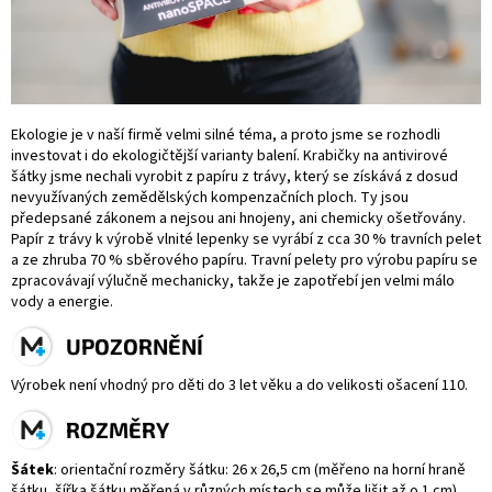
Ekologie je v naší firmě velmi silné téma, a proto jsme se rozhodli
investovat i do ekologičtější varianty balení. Krabičky na antivirové
šátky jsme nechali vyrobit z papíru z trávy, který se získává z dosud
nevyužívaných zemědělských kompenzačních ploch. Ty jsou
předepsané zákonem a nejsou ani hnojeny, ani chemicky ošetřovány.
Papír z trávy k výrobě vlnité lepenky se vyrábí z cca 30 %
travní
ch pelet
a ze zhruba 70 % sběrového papíru. Travní pelety pro výrobu papíru se
zpracovávají výlučně mechanicky, takže je zapotřebí jen velmi málo
vody a energie.
UPOZORNĚNÍ
Výrobek ne
ní
vhodný pro d
ě
ti do 3 let v
ěk
u a do velikosti ošacení 110.
ROZMĚRY
Šátek
:
orientační rozměry šátku:
26 x 26,5 cm
(měřeno na horní hraně
šátku, šířka šátku měřená v různých místech se může lišit až o 1 cm)