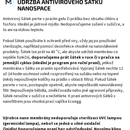
ÚDRŽBA ANTIVIROVÉHO ŠÁTKU
NANOSPACE
Antivirový šátek perte v pracím gelu či prášku bez obsahu chlóru a
fosforu. Ideální je jádrové mýdlo. Nedoporučujeme sušení v sušičce, a
to ani na nízkou teplotu.
Pokud šátek používáte k ochraně před viry, vždy jej po používání
sterilizujte, například pomocí dezinfekce vhodné na nanovlákenné
produkty.
Šátek lze prát na 40 ˚C, ale abyste udrželi membránu co
nejdéle funkční,
doporučujeme prát šátek v ruce či v pračce na
jemnější cyklus (ideální je program pro ruční praní),
jelikož
membrána v šátku se praním opotřebovává. Vypraný šátek nechte 12
až 24 hodin uschnout volně rozprostřený na sušáku nebo na topení
(nikdy nepoužívejte kolíčky na prádlo v oblasti filtru). Pokud šátek
perete v ruce, postupujte opatrně, abyste nepoškodili nanovlákenný
filtr. Nepoužívejte bělidla, změkčovadla nebo jiné agresivní přípravky,
šátek nesušte v sušičce a nežehlete. K praní antivirových šátků s
nanofiltrem jsou vhodná prací vajíčka Ecoegg.
Výrobce nano membrány nedoporučuje sterilizaci UVC lampou
(germicidní lampa), neboť se jedná o silné oxidační
činidlo!
Doporučujeme praní bez odstřeďování. Nosnímu klipu