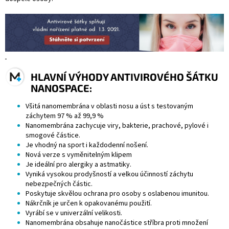
HLAVNÍ VÝHODY ANTIVIROVÉHO ŠÁTKU
NANOSPACE:
Všitá nanomembrána v oblasti nosu a úst s testovaným
záchytem 97 % až 99,9 %
Nanomembrána zachycuje viry, bakterie, prachové, pylové i
smogové částice.
Je vhodný na sport i každodenní nošení.
Nová verze s vyměnitelným klipem
Je ideální pro alergiky a astmatiky.
Vyniká vysokou prodyšností a velkou účinností záchytu
nebezpečných částic.
Poskytuje skvělou ochrana pro osoby s oslabenou imunitou.
Nákrčník je určen k opakovanému použití.
Vyrábí se v univerzální velikosti.
Nanomembrána obsahuje nanočástice stříbra proti množení