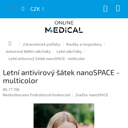
Přejít
NÁKUP
na
CZK
obsah
KOŠÍK
Domů
Zdravotnické potřeby
Roušky a respirátory
Antivirové NANO nákrčníky
Letní nákrčníky
Letní antivirový šátek nanoSPACE - multicolor
Letní antivirový šátek nanoSPACE -
multicolor
NS.77.706
Průměrné
Neohodnoceno
Podrobnosti hodnocení
Značka:
nanoSPACE
hodnocení
produktu
je
0,0
z
5