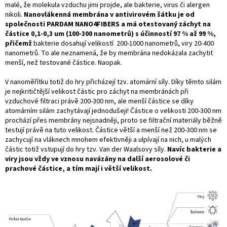
malé, že molekula vzduchu jimi projde, ale bakterie, virus či alergen
nikoli.
Nanovlákenná membrána v
antivirovém šátku
je od
společnosti PARDAM NANO4FIBERS a má otestovaný záchyt na
částice 0,1-0,3 um (100-300 nanometrů) s účinností 97 % až 99 %,
přičemž
bakterie dosahují velikostí 200-1000 nanometrů, viry 20-400
nanometrů. To ale neznamená, že by membrána nedokázala zachytit
menší, než testované částice. Naopak.
V nanoměřítku totiž do hry přicházejí tzv. atomární síly. Díky těmto silám
je nejkritičtější velikost částic pro záchyt na membránách při
vzduchové filtraci právě 200-300 nm, ale menší částice se díky
atomárním silám zachytávají jednodušeji! Částice o velikosti 200-300 nm
prochází přes membrány nejsnadněji, proto se filtrační materiály běžně
testují právě na tuto velikost. Částice větší a menší než 200-300 nm se
zachycují na vláknech mnohem efektivněji a ulpívají na nich, u malých
částic totiž vstupují do hry tzv. Van der Waalsovy síly.
Navíc bakterie a
viry jsou vždy ve vznosu navázány na další aerosolové či
prachové částice, a tím mají i větší velikost.