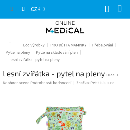
Přejít
NÁKUP
na
CZK
obsah
KOŠÍK
Domů
Eco výrobky
PRO DĚTI A MAMINKY
Přebalování
Pytle na pleny
Pytle na skladování plen
Lesní zvířátka - pytel na pleny
Lesní zvířátka - pytel na pleny
102213
Průměrné
Neohodnoceno
Podrobnosti hodnocení
Značka:
Petit Lulu s.r.o.
hodnocení
produktu
je
0,0
z
5
hvězdiček.