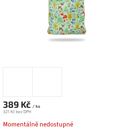
389 Kč
/ ks
321 Kč bez DPH
Měrná
Momentálně nedostupné
cena: