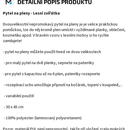
DETAILNÍ POPIS PRODUKTU
Pytel na pleny - Lesní zvířátka
Dvouvelikostní nepromokavý pytel na pleny je je velice praktickou
pomůckou, lze do něj kromě plen umístit i vyždímané plavky, oblečení,
kosmetiku apod. V hravém vzoru s lesními motivy si ho rychle
zamilujete!
- pytel na pleny můžete použít hned ve dvou velikostech
- pro malý pytel na dvě plenky, sepnete na patentky
- pro pytel s kapacitou až na 6 plen, patentky rozepnete
- rozepínací ucho umožňuje připnutí na kočárek, topení v koupelně,...
- variabilní použití
- 30 x 45 cm
- 100% polyester (laminovaný polyuretanem)
Pozor, materiál PUL není nepropustný, takže při vložení zcela mokrých