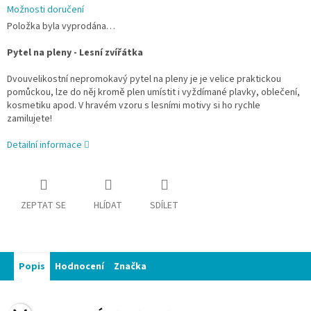
Možnosti doručení
Položka byla vyprodána…
Pytel na pleny - Lesní zvířátka
Dvouvelikostní nepromokavý pytel na pleny je je velice praktickou
pomůckou, lze do něj kromě plen umístit i vyždímané plavky, oblečení,
kosmetiku apod. V hravém vzoru s lesními motivy si ho rychle
zamilujete!
Detailní informace
ZEPTAT SE
HLÍDAT
SDÍLET
Popis
Hodnocení
Značka