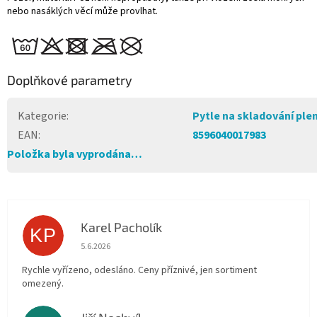
nebo nasáklých věcí může provlhat.
Doplňkové parametry
Kategorie
:
Pytle na skladování ple
EAN
:
8596040017983
Položka byla vyprodána…
Karel Pacholík
KP
Hodnocení obchodu je 4 z 5 hvězdiček.
5.6.2026
Rychle vyřízeno, odesláno. Ceny příznivé, jen sortiment
omezený.