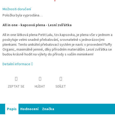
Možnosti doručení
Položka byla vyprodána…
All in one - kapsová plena - Lesní zvířátka
All in one látková plena Petit Lulu, tzv.kapsovka, je plena vše v jednom a
poskytuje velmi snadné přebalování, srovnatelné s jednorázovými
plenkami. Tento unikátní přebalovací systém je navíc v provedení Fluffy
Organic, maximálně jemné, díky přírodním materiálům. Lesní zvířátka se
budou krásně hodit na výlety do přírody s vaším miminkem!
Detailní informace
ZEPTAT SE
HLÍDAT
SDÍLET
Popis
Hodnocení
Značka