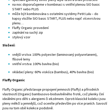
speciální gumičky uvnitř pleny lépe těsní a brání protečení
na noc doporučujeme v kombinaci s vnitřní plenou
SIO basic
START
nebo
PLUS
může být kombinována s ostatními systémy Petit Lulu – do
kapsy vložíte SIO basic START, PLUS nebo např.
vícevrstvou
plenu…
Fluffy Organic provedení
zapínání na suchý zip
stylový vzor
Složení:
vnější vrstva: 100% polyester (laminovaný polyuretanem),
flísové lemy
vnitřní vrstva: 100% bavlna (bio)
vkládací pleny: 60% viskóza (bambus), 40% bavlna (bio)
Fluffy Organic
Fluffy Organic představuje propojení jemnosti (Fluffy) a přírodních
vlastností (Organic) bambusovo-biobavlněného froté, což plenky činí
ideálními pro děti s alergiemi či ekzémem. Oproti klasické kolekci jsou
pleny měkčí a jemnější, což oceníte především po více praních. Savostí
jsou na tom obě kolekce podobně.