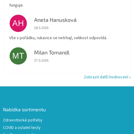
funguje.
Aneta Hanusková
AH
Hodnocení obchodu je 5 z 5 hvězdiček.
28.5.2026
Vše v pořádku, rukavice se netrhají, velikost odpovídá.
Milan Tomandl
MT
Hodnocení obchodu je 5 z 5 hvězdiček.
27.5.2026
Zobrazit další hodnocení
Z
á
p
a
Nabídka sortimentu
t
Zdravotnické potřeby
í
COVID a ostatní testy