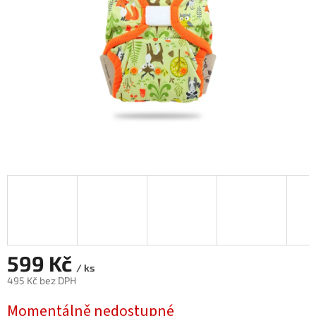
599 Kč
/ ks
495 Kč bez DPH
Měrná
Momentálně nedostupné
cena: