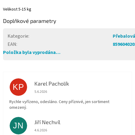
Velikost 5-15 kg
Doplňkové parametry
Kategorie
:
Přebalová
EAN
:
859604020
Položka byla vyprodána…
Karel Pacholík
KP
Hodnocení obchodu je 4 z 5 hvězdiček.
5.6.2026
Rychle vyřízeno, odesláno. Ceny příznivé, jen sortiment
omezený.
Jiří Nechvíl
JN
Hodnocení obchodu je 5 z 5 hvězdiček.
4.6.2026