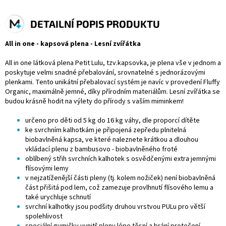
DETAILNÍ POPIS PRODUKTU
All in one - kapsová plena - Lesní zvířátka
All in one látková plena Petit Lulu, tzv.kapsovka, je plena vše v jednom a
poskytuje velmi snadné přebalování, srovnatelné s jednorázovými
plenkami. Tento unikátní přebalovací systém je navíc v provedení Fluffy
Organic, maximálně jemné, díky přírodním materiálům. Lesní zvířátka se
budou krásně hodit na výlety do přírody s vaším miminkem!
určeno pro děti od 5 kg do 16 kg váhy, dle proporcí dítěte
ke svrchním kalhotkám je připojená zepředu plnitelná
biobavlněná kapsa, ve které naleznete krátkou a dlouhou
vkládací plenu z bambusovo - biobavlněného froté
oblíbený střih svrchních kalhotek s osvědčenými extra jemnými
flísovými lemy
v nejzatíženější části pleny (tj. kolem nožiček) není biobavlněná
část přišitá pod lem, což zamezuje provlhnutí flísového lemu a
také urychluje schnutí
svrchní kalhotky jsou podšity druhou vrstvou PULu pro větší
spolehlivost