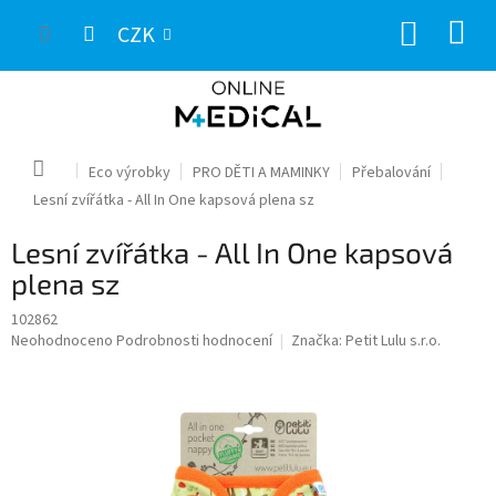
Přejít
NÁKUP
na
CZK
obsah
KOŠÍK
Domů
Eco výrobky
PRO DĚTI A MAMINKY
Přebalování
Lesní zvířátka - All In One kapsová plena sz
Lesní zvířátka - All In One kapsová
plena sz
102862
Průměrné
Neohodnoceno
Podrobnosti hodnocení
Značka:
Petit Lulu s.r.o.
hodnocení
produktu
je
0,0
z
5
hvězdiček.