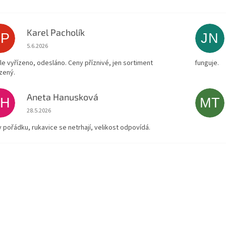
Karel Pacholík
KP
JN
Hodnocení obchodu je 4 z 5 hvězdiček.
5.6.2026
le vyřízeno, odesláno. Ceny příznivé, jen sortiment
funguje.
zený.
Aneta Hanusková
AH
MT
Hodnocení obchodu je 5 z 5 hvězdiček.
28.5.2026
v pořádku, rukavice se netrhají, velikost odpovídá.