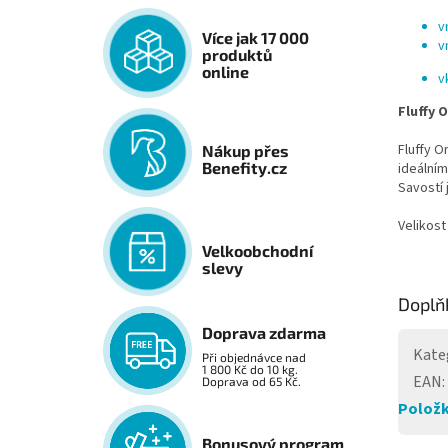
v
Více jak 17 000
v
produktů
online
v
Fluffy 
Fluffy O
Nákup přes
Benefity.cz
ideálním
Savostí
Velikost
Velkoobchodní
slevy
Doplň
Doprava zdarma
Kate
Při objednávce nad
1 800 Kč do 10 kg.
EAN
:
Doprava od 65 Kč.
Položk
Bonusový program