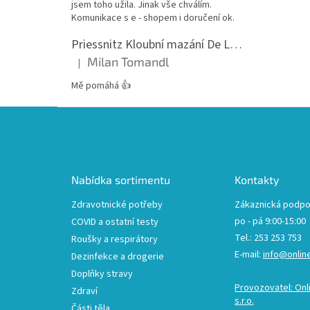
jsem toho užila. Jinak vše chválím.
Komunikace s e - shopem i doručení ok.
Priessnitz Kloubní mazání De Luxe, 200ml
Milan Tomandl
|
Hodnocení produktu je 5 z 5 hvězdiček.
Mě pomáhá 👍
Z
á
p
a
t
Nabídka sortimentu
Kontakty
í
Zdravotnické potřeby
Zákaznická podpo
po - pá 9:00-15:00
COVID a ostatní testy
Tel.: 253 253 753
Roušky a respirátory
E-mail:
info@onlin
Dezinfekce a drogerie
Doplňky stravy
Provozovatel: Onl
Zdraví
s.r.o.
Části těla