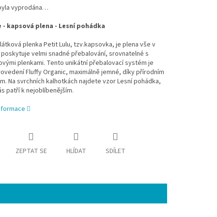
byla vyprodána…
ne - kapsová plena - Lesní pohádka
e látková plenka Petit Lulu, tzv.kapsovka, je plena vše v
poskytuje velmi snadné přebalování, srovnatelné s
vými plenkami. Tento unikátní přebalovací systém je
rovedení Fluffy Organic, maximálně jemné, díky přírodním
m. Na svrchních kalhotkách najdete vzor Lesní pohádka,
ás patří k nejoblíbenějším.
informace
ZEPTAT SE
HLÍDAT
SDÍLET