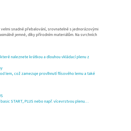
uje velmi snadné přebalování, srovnatelné s jednorázovými
aximálně jemné, díky přírodním materiálům. Na svrchních
které naleznete krátkou a dlouhou vkládací plenu z
my
á pod lem, což zamezuje provlhnutí flísového lemu a také
US
O basic START, PLUS nebo např.
vícevrstvou plenu…