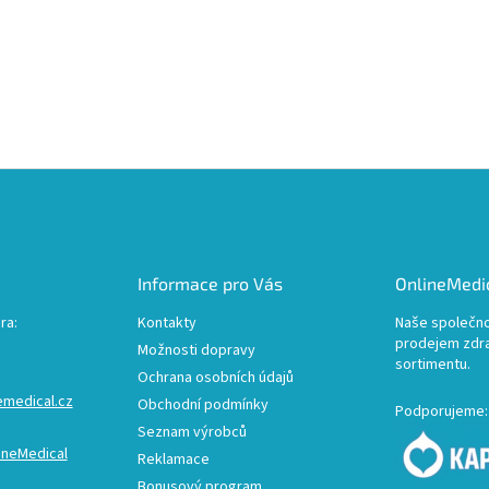
Informace pro Vás
OnlineMedic
ra:
Kontakty
Naše společno
prodejem zdr
Možnosti dopravy
sortimentu.
Ochrana osobních údajů
emedical.cz
Obchodní podmínky
Podporujeme:
Seznam výrobců
ineMedical
Reklamace
Bonusový program