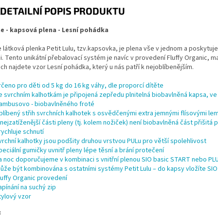
DETAILNÍ POPIS PRODUKTU
one - kapsová plena - Lesní pohádka
ne látková plenka Petit Lulu, tzv.kapsovka, je plena vše v jednom a poskyt
. Tento unikátní přebalovací systém je navíc v provedení Fluffy Organic, m
ch najdete vzor Lesní pohádka, který u nás patří k nejoblíbenějším.
rčeno pro děti od 5 kg do 16 kg váhy, dle proporcí dítěte
e svrchním kalhotkám je připojená zepředu plnitelná biobavlněná kapsa, ve 
ambusovo - biobavlněného froté
blíbený střih svrchních kalhotek s osvědčenými extra jemnými flísovými le
 nejzatíženější části pleny (tj. kolem nožiček) není biobavlněná část přišit
rychluje schnutí
vrchní kalhotky jsou podšity druhou vrstvou PULu pro větší spolehlivost
peciální gumičky uvnitř pleny lépe těsní a brání protečení
a noc doporučujeme v kombinaci s vnitřní plenou
SIO basic START
nebo
PL
ůže být kombinována s ostatními systémy Petit Lulu – do kapsy vložíte SI
luffy Organic provedení
apínání na suchý zip
tylový vzor
: