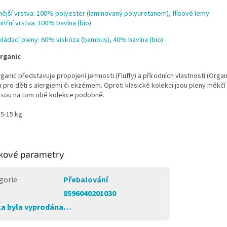
nější vrstva: 100% polyester (laminovaný polyuretanem), flísové lemy
nitřní vrstva: 100% bavlna (bio)
kládací pleny: 60% viskóza (bambus), 40% bavlna (bio)
Organic
rganic představuje propojení jemnosti (Fluffy) a přírodních vlastností (Org
i pro děti s alergiemi či ekzémem. Oproti klasické kolekci jsou pleny měkčí
 jsou na tom obě kolekce podobně.
 5-15 kg
kové parametry
gorie
:
Přebalování
8596040201030
a byla vyprodána…