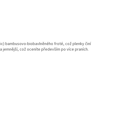
anic) bambusovo-biobavlněného froté, což plenky činí
 a jemnější, což oceníte především po více praních.