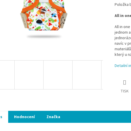
Položka 
All in o
All in on
jednom a 
jednorázo
navíc v p
materiálů
který u n
Detailní 
TISK
is
Hodnocení
Značka