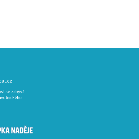
al.cz
st se zabývá
avotnického