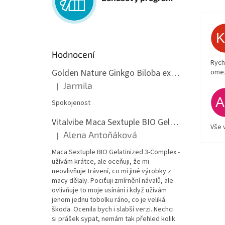
Hodnocení
Rych
Golden Nature Ginkgo Biloba extrakt 50:1 60mg, 100 kapslí
ome
Jarmila
|
Hodnocení produktu je 5 z 5 hvězdiček.
Spokojenost
Vitalvibe Maca Sextuple BIO Gelatinized 3-Complex, 60 kapslí
Vše 
Alena Antoňáková
|
Hodnocení produktu je 5 z 5 hvězdiček.
Maca Sextuple BIO Gelatinized 3-Complex -
užívám krátce, ale oceňuji, že mi
neovlivňuje trávení, co mi jiné výrobky z
macy dělaly. Pociťuji zmírnění návalů, ale
ovlivňuje to moje usínání i když užívám
jenom jednu tobolku ráno, co je veliká
škoda. Ocenila bych i slabší verzi. Nechci
si prášek sypat, nemám tak přehled kolik