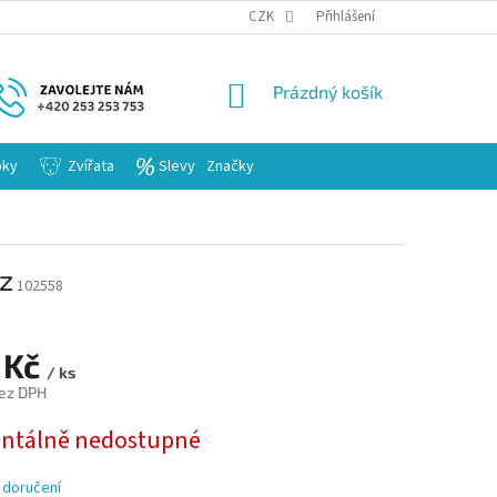
KARIERA
CZK
Přihlášení
NÁKUPNÍ
Prázdný košík
KOŠÍK
bky
Zvířata
Slevy
Značky
sz
102558
 Kč
/ ks
ez DPH
tálně nedostupné
 doručení