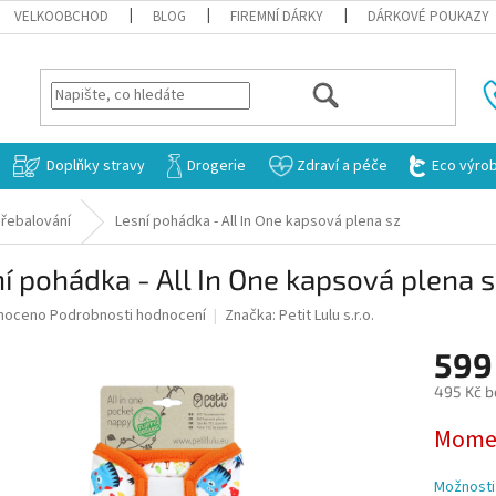
VELKOOBCHOD
BLOG
FIREMNÍ DÁRKY
DÁRKOVÉ POUKAZY
HLEDAT
Doplňky stravy
Drogerie
Zdraví a péče
Eco výro
řebalování
Lesní pohádka - All In One kapsová plena sz
í pohádka - All In One kapsová plena 
né
noceno
Podrobnosti hodnocení
Značka:
Petit Lulu s.r.o.
ní
599
u
495 Kč b
Měrná
Momen
cena:
ek.
Možnosti