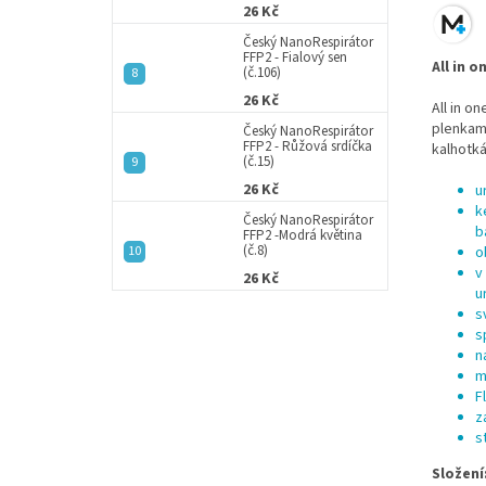
26 Kč
Český NanoRespirátor
FFP2 - Fialový sen
All in 
(č.106)
26 Kč
All in o
plenkami
Český NanoRespirátor
FFP2 - Růžová srdíčka
kalhotká
(č.15)
26 Kč
u
k
Český NanoRespirátor
b
FFP2 -Modrá květina
(č.8)
o
v
26 Kč
u
s
s
n
m
F
z
s
Složení