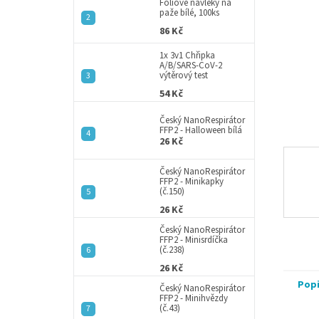
a
Fóliové návleky na
paže bílé, 100ks
n
86 Kč
e
l
1x 3v1 Chřipka
A/B/SARS-CoV-2
výtěrový test
54 Kč
Český NanoRespirátor
FFP2 - Halloween bílá
26 Kč
Český NanoRespirátor
FFP2 - Minikapky
(č.150)
26 Kč
Český NanoRespirátor
FFP2 - Minisrdíčka
(č.238)
26 Kč
Pop
Český NanoRespirátor
FFP2 - Minihvězdy
(č.43)