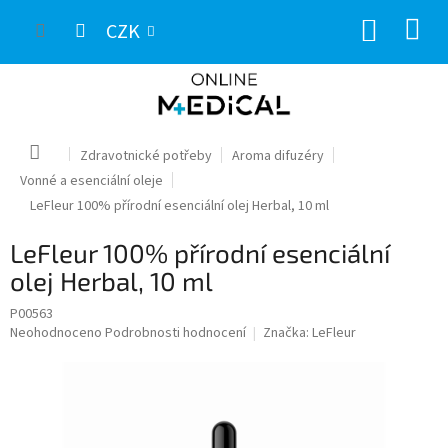
Přejít
NÁKUP
na
CZK
obsah
KOŠÍK
Domů
Zdravotnické potřeby
Aroma difuzéry
Vonné a esenciální oleje
LeFleur 100% přírodní esenciální olej Herbal, 10 ml
LeFleur 100% přírodní esenciální
olej Herbal, 10 ml
P00563
Průměrné
Neohodnoceno
Podrobnosti hodnocení
Značka:
LeFleur
hodnocení
produktu
je
0,0
z
5