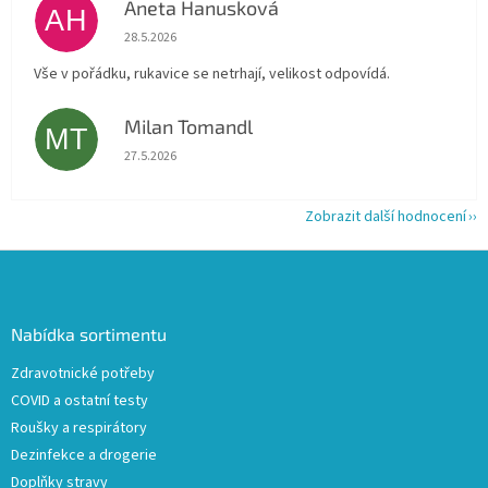
Aneta Hanusková
AH
Hodnocení obchodu je 5 z 5 hvězdiček.
28.5.2026
Vše v pořádku, rukavice se netrhají, velikost odpovídá.
Milan Tomandl
MT
Hodnocení obchodu je 5 z 5 hvězdiček.
27.5.2026
Zobrazit další hodnocení
Z
á
p
a
Nabídka sortimentu
t
Zdravotnické potřeby
í
COVID a ostatní testy
Roušky a respirátory
Dezinfekce a drogerie
Doplňky stravy