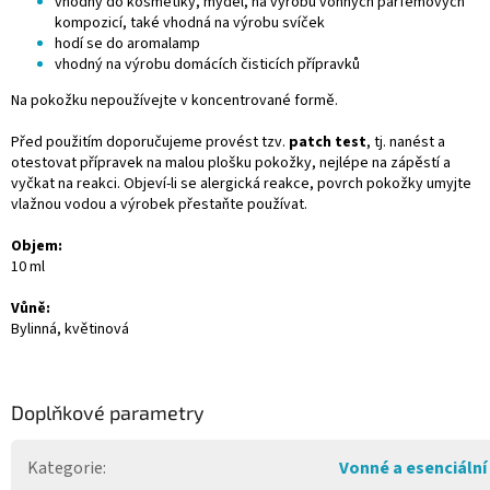
vhodný do kosmetiky, mýdel, na výrobu vonných parfémových
kompozicí, také vhodná na výrobu svíček
hodí se do aromalamp
vhodný na výrobu domácích čisticích přípravků
Na pokožku nepoužívejte v koncentrované formě.
Před použitím doporučujeme provést tzv.
patch test
, tj. nanést a
otestovat přípravek na malou plošku pokožky, nejlépe na zápěstí a
vyčkat na reakci. Objeví-li se alergická reakce, povrch pokožky umyjte
vlažnou vodou a výrobek přestaňte používat.
Objem:
10 ml
Vůně:
Bylinná, květinová
Doplňkové parametry
Kategorie
:
Vonné a esenciální