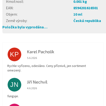
Hmotnost
:
0.001 kg
EAN
:
8594201616501
Objem
:
10 ml
Země výroby
:
Česká republika
Položka byla vyprodána…
Karel Pacholík
KP
Hodnocení obchodu je 4 z 5 hvězdiček.
5.6.2026
Rychle vyřízeno, odesláno. Ceny příznivé, jen sortiment
omezený.
Jiří Nechvíl
JN
Hodnocení obchodu je 5 z 5 hvězdiček.
4.6.2026
funguje.