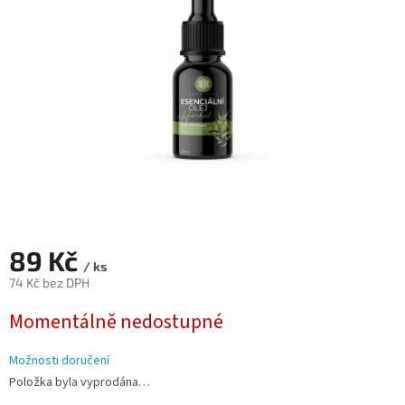
hvězdiček.
89 Kč
/ ks
74 Kč bez DPH
Měrná
Momentálně nedostupné
cena:
Možnosti doručení
Položka byla vyprodána…