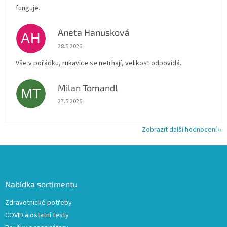
funguje.
Aneta Hanusková
AH
Hodnocení obchodu je 5 z 5 hvězdiček.
28.5.2026
Vše v pořádku, rukavice se netrhají, velikost odpovídá.
Milan Tomandl
MT
Hodnocení obchodu je 5 z 5 hvězdiček.
27.5.2026
Zobrazit další hodnocení
Z
á
p
a
Nabídka sortimentu
t
Zdravotnické potřeby
í
COVID a ostatní testy