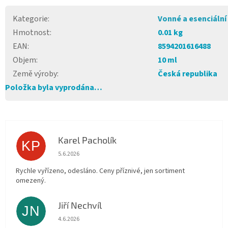
Kategorie
:
Vonné a esenciální
Hmotnost
:
0.01 kg
EAN
:
8594201616488
Objem
:
10 ml
Země výroby
:
Česká republika
Položka byla vyprodána…
Karel Pacholík
KP
Hodnocení obchodu je 4 z 5 hvězdiček.
5.6.2026
Rychle vyřízeno, odesláno. Ceny příznivé, jen sortiment
omezený.
Jiří Nechvíl
JN
Hodnocení obchodu je 5 z 5 hvězdiček.
4.6.2026