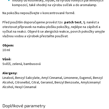
vhodný do kosmetiky, mýdel, na výrobu vonných parfémových
kompozicí, také vhodný na výrobu svíček a do aromalamp.
Na pokožku nepoužívejte v koncentrované formě.
Před použitím doporučujeme provést tzv.
patch test
, tj. nanést a
otestovat přípravek na malou plošku pokožky, nejlépe na zápěstí a
vyčkat na reakci. Objeví-li se alergická reakce, povrch pokožky umyjte
vlažnou vodou a výrobek přestaňte používat.
Objem:
10 ml
Vůně:
Svěží, zelená, bambusová
Alergeny:
Linalool, Benzyl Salicylate, Amyl Cinnamal, Limonene, Eugenol, Benzyl
Alcohol, Citronellol, Citral, Geraniol, Benzyl Benzoate, Amylcinnamyl
Alcohol, Hexyl Cinnamal
Doplňkové parametry