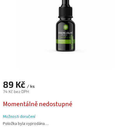
hvězdiček.
89 Kč
/ ks
74 Kč bez DPH
Měrná
Momentálně nedostupné
cena:
Možnosti doručení
Položka byla vyprodána…