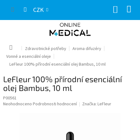
Přejít
NÁKUP
na
CZK
obsah
KOŠÍK
Domů
Zdravotnické potřeby
Aroma difuzéry
Vonné a esenciální oleje
LeFleur 100% přírodní esenciální olej Bambus, 10 ml
LeFleur 100% přírodní esenciální
olej Bambus, 10 ml
P00561
Průměrné
Neohodnoceno
Podrobnosti hodnocení
Značka:
LeFleur
hodnocení
produktu
je
0,0
z
5