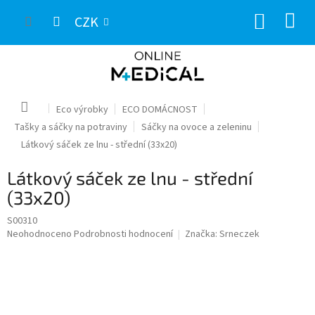
Přejít
NÁKUP
na
CZK
obsah
KOŠÍK
Domů
Eco výrobky
ECO DOMÁCNOST
Tašky a sáčky na potraviny
Sáčky na ovoce a zeleninu
Látkový sáček ze lnu - střední (33x20)
Látkový sáček ze lnu - střední
(33x20)
S00310
Průměrné
Neohodnoceno
Podrobnosti hodnocení
Značka:
Srneczek
hodnocení
produktu
je
0,0
z
5