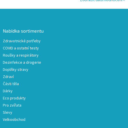
Zobrazit další hodnocení
Z
á
p
a
Nabídka sortimentu
t
Zdravotnické potřeby
í
COVID a ostatní testy
Roušky a respirátory
Dezinfekce a drogerie
Doplňky stravy
Zdraví
Části těla
Dárky
Eco produkty
Pro zvířata
Slevy
Velkoobchod