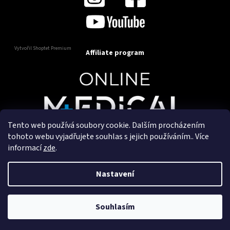
Vytvořil Shoptet Premium
Affiliate program
Tento web používá soubory cookie. Dalším procházením
Copyright 2025
OnlineMedical.cz
. Všechna práva
tohoto webu vyjadřujete souhlas s jejich používáním.. Více
vyhrazena.
informací
zde
.
Vytvořil a marketingově zajišťuje
HyperGroup.cz
Nastavení
Souhlasím