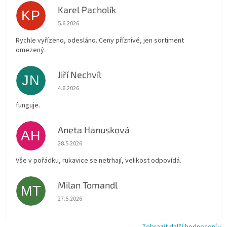
Karel Pacholík
KP
Hodnocení obchodu je 4 z 5 hvězdiček.
5.6.2026
Rychle vyřízeno, odesláno. Ceny příznivé, jen sortiment
omezený.
Jiří Nechvíl
JN
Hodnocení obchodu je 5 z 5 hvězdiček.
4.6.2026
funguje.
Aneta Hanusková
AH
Hodnocení obchodu je 5 z 5 hvězdiček.
28.5.2026
Vše v pořádku, rukavice se netrhají, velikost odpovídá.
Milan Tomandl
MT
Hodnocení obchodu je 5 z 5 hvězdiček.
27.5.2026