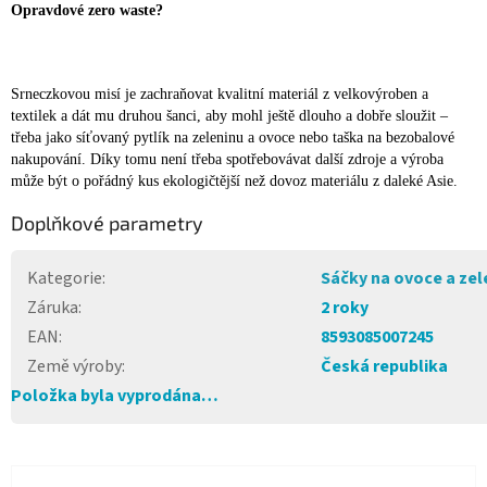
Opravdové zero waste?
Srneczkovou misí je zachra
ňovat
kvalitní materiál z velkovýroben a
textilek a dát mu druhou šanci, aby mo
hl ještě dlouho a dobře sloužit –
třeba
jako sí
ťovaný pytlík
na zeleninu a ovoce nebo taška na bezobalové
nakupování. Díky to
mu není třeba spotřebovávat další zdroje a výroba
může být o pořádný kus ekologičtější
než dovoz materiálu z daleké Asie.
Doplňkové parametry
Kategorie
:
Sáčky na ovoce a zel
Záruka
:
2 roky
EAN
:
8593085007245
Země výroby
:
Česká republika
Položka byla vyprodána…