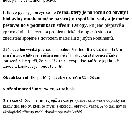
houby či na uskladnění pečiva.
Látkové pytlíky jsou vyrobené
ze lna, který je na rozdíl od bavlny i
biobavlny mnohem méně náročný na spotřebu vody a je možné
pěstovat ho v podmínkách střední Evrop
y
. Při jeho přepravě a
zpracování tak nevzniká problematická ekologická stopa a
znečištění spojené s dovozem materiálu z jiných kontinentů
.
Sáček ze lnu vyniká pevností i dlouhou životností a s každým dalším
praním bude látka jemnější a jemnější. Praktická stahovací šňůrka
zároveň zabezpečí, že ze sáčku nic nevypadne. Můžete jej i hravě
zavěsit, kamkoliv jen budete chtít.
Obsah balení:
1ks plátěný sáček v rozměru 33 × 20 cm
Složení materiálu:
59 % len, 41 % bavlna
Srneczek?
Rodinná firma, jejíž láskou je
vyrábět
zero waste
doplň
ky na
každý den pro ty,
kteří to myslí
s ekologií
opravdu vážně. A
to tak, aby si
ek
ologický přístup mohl dovolit opravdu každý.