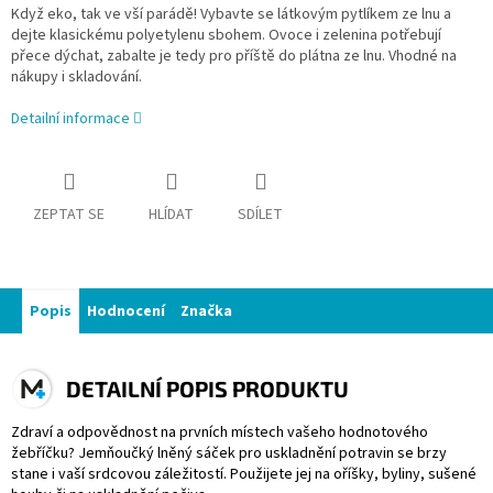
Když eko, tak ve vší parádě! Vybavte se látkovým pytlíkem ze lnu a
dejte klasickému polyetylenu sbohem. Ovoce i zelenina potřebují
přece dýchat, zabalte je tedy pro příště do plátna ze lnu. Vhodné na
nákupy i skladování.
Detailní informace
ZEPTAT SE
HLÍDAT
SDÍLET
Popis
Hodnocení
Značka
DETAILNÍ POPIS PRODUKTU
Zdraví a odpovědnost na prvních místech vašeho hodnotového
žebříčku? Jemňoučký lněný sáček pro uskladnění potravin se brzy
stane i vaší srdcovou záležitostí. Použijete jej na oříšky, byliny, sušené