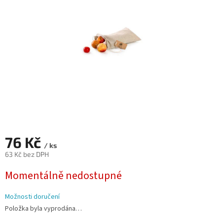
hvězdiček.
76 Kč
/ ks
63 Kč bez DPH
Měrná
Momentálně nedostupné
cena:
Možnosti doručení
Položka byla vyprodána…