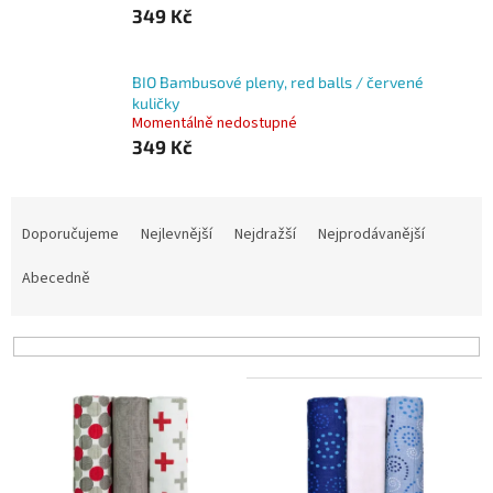
349 Kč
BIO Bambusové pleny, red balls / červené
kuličky
Momentálně nedostupné
349 Kč
Ř
a
Doporučujeme
Nejlevnější
Nejdražší
Nejprodávanější
z
e
Abecedně
n
í
p
r
V
o
ý
d
p
u
i
k
s