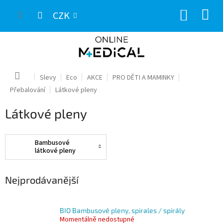
Přejít
NÁKUP
na
CZK
obsah
KOŠÍK
Domů
Slevy
Eco
AKCE
PRO DĚTI A MAMINKY
Přebalování
Látkové pleny
Látkové pleny
Bambusové
látkové pleny
Nejprodávanější
BIO Bambusové pleny, spirales / spirály
Momentálně nedostupné