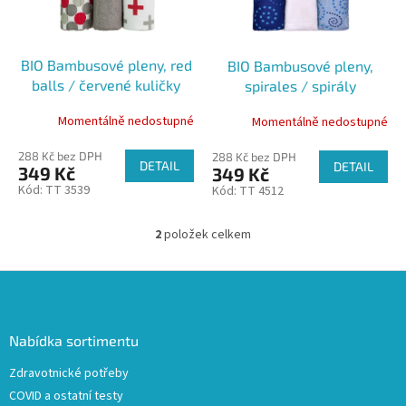
t
p
ů
r
o
BIO Bambusové pleny, red
BIO Bambusové pleny,
d
balls / červené kuličky
spirales / spirály
u
k
Momentálně nedostupné
Momentálně nedostupné
t
ů
288 Kč bez DPH
288 Kč bez DPH
DETAIL
DETAIL
349 Kč
349 Kč
Kód:
TT 3539
Kód:
TT 4512
2
položek celkem
O
v
l
Z
á
á
d
p
a
a
Nabídka sortimentu
c
t
í
Zdravotnické potřeby
í
p
COVID a ostatní testy
r