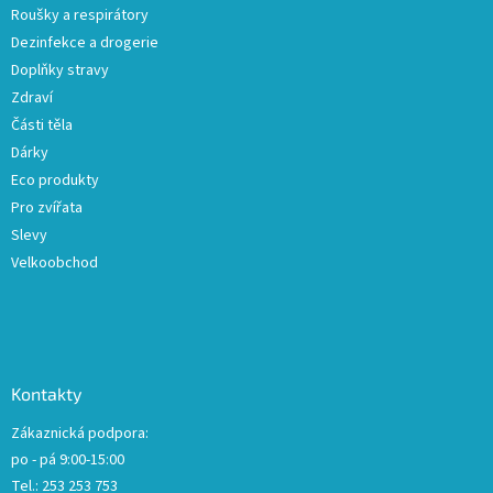
v
Roušky a respirátory
k
Dezinfekce a drogerie
y
Doplňky stravy
v
ý
Zdraví
p
Části těla
i
Dárky
s
u
Eco produkty
Pro zvířata
Slevy
Velkoobchod
Kontakty
Zákaznická podpora:
po - pá 9:00-15:00
Tel.: 253 253 753