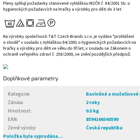
Pleny splňují požadavky stanovené vyhláškou MZČR č. 84/2001 Sb. o
hygienických požadavcích na hračky a výrobky pro děti do 3 let.
Na výrobky společnosti T&T Czech Brands s.r.o. je vydáno "prohlášení
o shodě" v souladu s Vyhláškou 84/2001 o hygienických požadavcích na
hračky a výrobky pro děti ve věku do tří let, v souladu se Zákonem o
ochraně veřejného zdraví č. 258/2000, ve znění pozdějších předpisů.
Doplňkové parametry
Kategorie
:
Bavlněné a mušelínové 
Záruka
:
2 roky
Hmotnost
:
0.5 kg
EAN
:
8594166540590
Země výroby
:
Česká republika
Položka byla vyprodána…