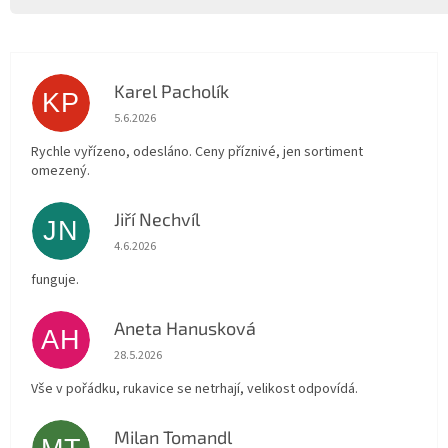
Karel Pacholík
KP
Hodnocení obchodu je 4 z 5 hvězdiček.
5.6.2026
Rychle vyřízeno, odesláno. Ceny příznivé, jen sortiment
omezený.
Jiří Nechvíl
JN
Hodnocení obchodu je 5 z 5 hvězdiček.
4.6.2026
funguje.
Aneta Hanusková
AH
Hodnocení obchodu je 5 z 5 hvězdiček.
28.5.2026
Vše v pořádku, rukavice se netrhají, velikost odpovídá.
Milan Tomandl