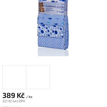
hvězdiček.
389 Kč
/ ks
321 Kč bez DPH