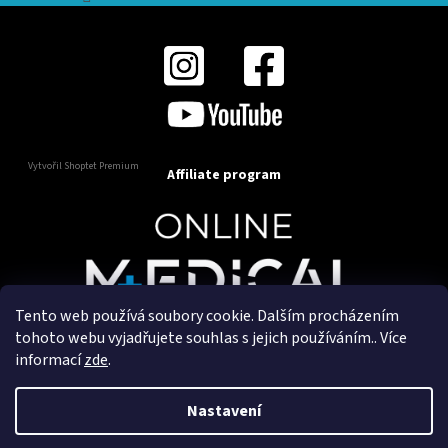
Vytvořil Shoptet Premium
Affiliate program
Tento web používá soubory cookie. Dalším procházením
Copyright 2025
OnlineMedical.cz
. Všechna práva
tohoto webu vyjadřujete souhlas s jejich používáním.. Více
vyhrazena.
informací
zde
.
Vytvořil a marketingově zajišťuje
HyperGroup.cz
Nastavení