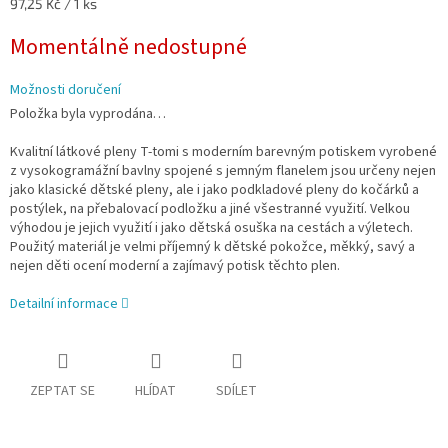
Měrná
97,25 Kč / 1 ks
cena:
Momentálně nedostupné
Možnosti doručení
Položka byla vyprodána…
Kvalitní látkové pleny T-tomi s moderním barevným potiskem vyrobené
z vysokogramážní bavlny spojené s jemným flanelem jsou určeny nejen
jako klasické dětské pleny, ale i jako podkladové pleny do kočárků a
postýlek, na přebalovací podložku a jiné všestranné využití. Velkou
výhodou je jejich využití i jako dětská osuška na cestách a výletech.
Použitý materiál je velmi příjemný k dětské pokožce, měkký, savý a
nejen děti ocení moderní a zajímavý potisk těchto plen.
Detailní informace
ZEPTAT SE
HLÍDAT
SDÍLET