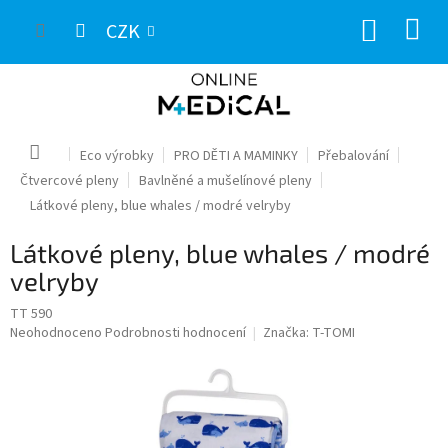
Přejít
NÁKUP
na
CZK
obsah
KOŠÍK
Domů
Eco výrobky
PRO DĚTI A MAMINKY
Přebalování
Čtvercové pleny
Bavlněné a mušelínové pleny
Látkové pleny, blue whales / modré velryby
Látkové pleny, blue whales / modré
velryby
TT 590
Průměrné
Neohodnoceno
Podrobnosti hodnocení
Značka:
T-TOMI
hodnocení
produktu
je
0,0
z
5