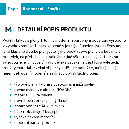
Popis
Hodnocení
Značka
DETAILNÍ POPIS PRODUKTU
Kvalitní látkové pleny T-tomi s moderním barevným potiskem vyrobené
z vysokogramážní bavlny spojené s jemným flanelem jsou určeny nejen
jako klasické dětské pleny, ale i jako podkladové pleny do kočárků a
postýlek, na přebalovací podložku a jiné všestranné využití. Velkou
výhodou je jejich využití i jako dětská osuška na cestách a výletech.
Použitý materiál je velmi příjemný k dětské pokožce, měkký, savý a
nejen děti ocení moderní a zajímavý potisk těchto plen.
látkové pleny T-tomi s vysokou gramáží bavlny
pevné nylonové okraje - NOVINKA
materiál 100% bavlna
povrchová úprava jemný flanel
čtvercový rozměr 76 x 76 cm
balení obsahuje 4 kusy plen
vysoká savost materíálu
moderní barevný potisk