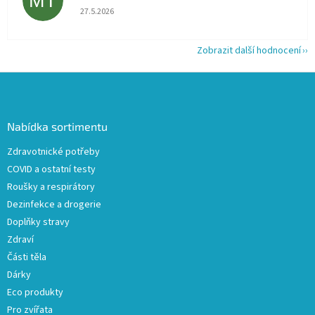
MT
Hodnocení obchodu je 5 z 5 hvězdiček.
27.5.2026
Zobrazit další hodnocení
Z
á
p
a
Nabídka sortimentu
t
Zdravotnické potřeby
í
COVID a ostatní testy
Roušky a respirátory
Dezinfekce a drogerie
Doplňky stravy
Zdraví
Části těla
Dárky
Eco produkty
Pro zvířata