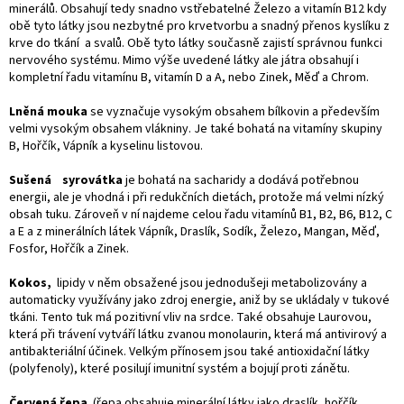
minerálů. Obsahují tedy snadno vstřebatelné Železo a vitamín B12 kdy
obě tyto látky jsou nezbytné pro krvetvorbu a snadný přenos kyslíku z
krve do tkání a svalů. Obě tyto látky současně zajistí správnou funkci
nervového systému. Mimo výše uvedené látky ale játra obsahují i
kompletní řadu vitamínu B, vitamín D a A, nebo Zinek, Měď a Chrom.
Lněná mouka
se vyznačuje vysokým obsahem bílkovin a především
velmi vysokým obsahem vlákniny. Je také bohatá na vitamíny skupiny
B, Hořčík, Vápník a kyselinu listovou.
Sušená
syrovátka
je bohatá na sacharidy a dodává potřebnou
energii, ale je vhodná i při redukčních dietách, protože má velmi nízký
obsah tuku. Zároveň v ní najdeme celou řadu vitamínů B1, B2, B6, B12, C
a E a z minerálních látek Vápník, Draslík, Sodík, Železo, Mangan, Měď,
Fosfor, Hořčík a Zinek.
K
okos,
lipidy v něm obsažené jsou jednodušeji metabolizovány a
automaticky využívány jako zdroj energie, aniž by se ukládaly v tukové
tkáni. Tento tuk má pozitivní vliv na srdce. Také obsahuje Laurovou,
která při trávení vytváří látku zvanou monolaurin, která má antivirový a
antibakteriální účinek. Velkým přínosem jsou také antioxidační látky
(polyfenoly), které posilují imunitní systém a bojují proti zánětu.
Červená řepa
(řepa obsahuje minerální látky jako draslík, hořčík,