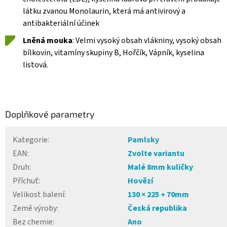
látku zvanou Monolaurin, která má antivirový a
antibakteriální účinek
Lněná mouka
: Velmi vysoký obsah vlákniny, vysoký obsah
bílkovin, vitamíny skupiny B, Hořčík, Vápník, kyselina
listová.
Doplňkové parametry
Kategorie
:
Pamlsky
EAN
:
Zvolte variantu
Druh
:
Malé 8mm kuličky
Příchuť
:
Hovězí
Velikost balení
:
130 × 225 + 70mm
Země výroby
:
Česká republika
Bez chemie
:
Ano