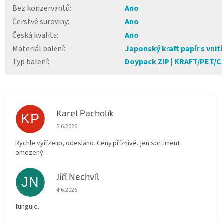
Bez konzervantů
:
Ano
Čerstvé suroviny
:
Ano
Česká kvalita
:
Ano
Materiál balení
:
Japonský kraft papír s vnitř
Typ balení
:
Doypack ZIP | KRAFT/PET/
Karel Pacholík
KP
Hodnocení obchodu je 4 z 5 hvězdiček.
5.6.2026
Rychle vyřízeno, odesláno. Ceny příznivé, jen sortiment
omezený.
Jiří Nechvíl
JN
Hodnocení obchodu je 5 z 5 hvězdiček.
4.6.2026
funguje.