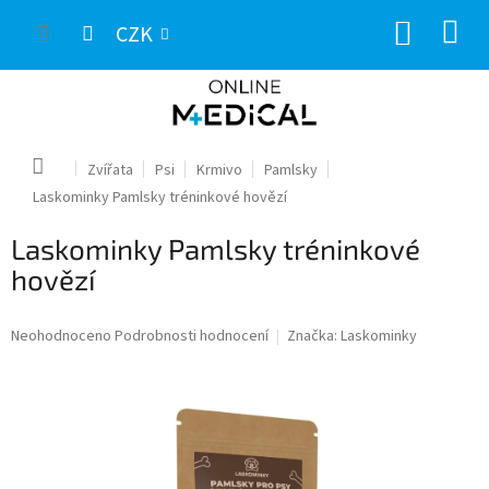
Přejít
NÁKUP
na
CZK
obsah
KOŠÍK
Domů
Zvířata
Psi
Krmivo
Pamlsky
Laskominky Pamlsky tréninkové hovězí
Laskominky Pamlsky tréninkové
hovězí
Průměrné
Neohodnoceno
Podrobnosti hodnocení
Značka:
Laskominky
hodnocení
produktu
je
0,0
z
5
hvězdiček.