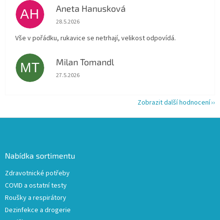
Aneta Hanusková
AH
Hodnocení obchodu je 5 z 5 hvězdiček.
28.5.2026
Vše v pořádku, rukavice se netrhají, velikost odpovídá.
Milan Tomandl
MT
Hodnocení obchodu je 5 z 5 hvězdiček.
27.5.2026
Zobrazit další hodnocení
Z
á
p
a
Nabídka sortimentu
t
Zdravotnické potřeby
í
COVID a ostatní testy
Roušky a respirátory
Dezinfekce a drogerie