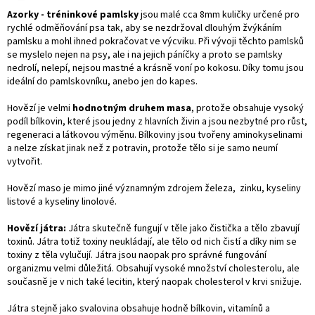
Azorky - tréninkové pamlsky
jsou malé cca 8mm kuličky určené pro
rychlé odměňování psa tak, aby se nezdržoval dlouhým žvýkáním
pamlsku a mohl ihned pokračovat ve výcviku. Při vývoji těchto pamlsků
se myslelo nejen na psy, ale i na jejich páníčky a proto se pamlsky
nedrolí, nelepí, nejsou mastné a krásně voní po kokosu. Díky tomu jsou
ideální do pamlskovníku, anebo jen do kapes.
Hovězí je velmi
hodnotným druhem masa
, protože obsahuje vysoký
podíl bílkovin, které jsou jedny z hlavních živin a jsou nezbytné pro růst,
regeneraci a látkovou výměnu.
Bílkoviny jsou tvořeny aminokyselinami
a nelze získat jinak než z potravin, protože tělo si je samo neumí
vytvořit.
Hovězí maso je mimo jiné významným zdrojem železa, zinku, kyseliny
listové a kyseliny linolové.
Hovězí játra:
Játra skutečně fungují v těle jako čistička a tělo zbavují
toxinů. Játra totiž toxiny neukládají, ale tělo od nich čistí a díky nim se
toxiny z těla vylučují. Játra jsou naopak pro správné fungování
organizmu velmi důležitá. Obsahují vysoké množství cholesterolu, ale
současně je v nich také lecitin, který naopak cholesterol v krvi snižuje.
Játra stejně jako svalovina obsahuje hodně bílkovin, vitamínů a