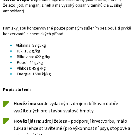
železo, jod, mangan, zinek a má vysoký obsah vitamínů C a E, silný
antioxidant).
Pamlsky jsou konzervované pouze pomalým sušením bez použití prvků
konzervantů a chemických přísad.
Vláknina: 97 g/kg
Tuk: 182 g/kg
Bílkovina: 422 g/kg
Popel: 44 g/kg
Vlhkost: 45 g/kg
Energie: 1580 kj/kg
Popis složení:
Hovězí maso:
Je vydatným zdrojem bílkovin dobře
využitelných pro stavbu svalové hmoty
Hovězí játra:
zdroj železa - podporují krvetvorbu, málo
tuku a lehce stravitelné (pro výkonnostní psy), stopové a