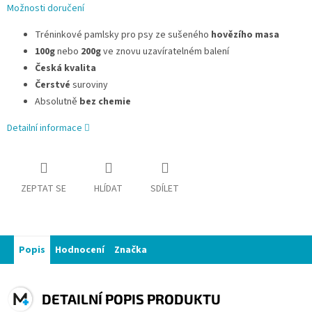
Možnosti doručení
Tréninkové pamlsky pro psy ze sušeného
hovězího masa
100g
nebo
200g
ve znovu uzavíratelném balení
Česká kvalita
Čerstvé
suroviny
Absolutně
bez chemie
Detailní informace
ZEPTAT SE
HLÍDAT
SDÍLET
Popis
Hodnocení
Značka
DETAILNÍ POPIS PRODUKTU