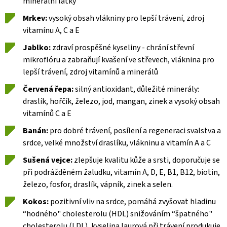
minerální látky
Mrkev:
vysoký obsah vlákniny pro lepší trávení, zdroj
vitamínu A, C a E
Jablko:
zdraví prospěšné kyseliny - chrání střevní
mikroflóru a zabraňují kvašení ve střevech, vláknina pro
lepší trávení, zdroj vitamínů a minerálů
Červená řepa:
silný antioxidant, důležité minerály:
draslík, hořčík, železo, jod, mangan, zinek a vysoký obsah
vitamínů C a E
Banán:
pro dobré trávení, posílení a regeneraci svalstva a
srdce, velké množství draslíku, vlákninu a vitamín A a C
Sušená vejce:
zlepšuje kvalitu kůže a srsti, doporučuje se
při podrážděném žaludku, vitamín A, D, E, B1, B12, biotin,
železo, fosfor, draslík, vápník, zinek a selen.
Kokos:
pozitivní vliv na srdce, pomáhá zvyšovat hladinu
“hodného" cholesterolu (HDL) snižováním “špatného"
cholesterolu (LDL), kyselina laurová při trávení produkuje