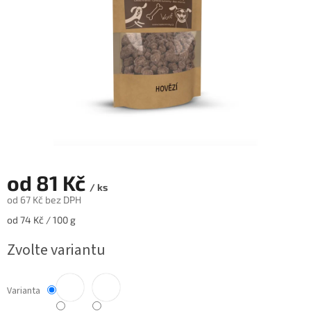
od
81 Kč
/ ks
od
67 Kč
bez DPH
Měrná
od 74 Kč / 100 g
cena:
Zvolte variantu
Varianta