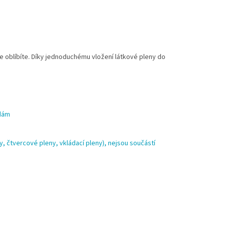
le oblíbíte. Díky jednoduchému vložení látkové pleny do
idám
y,
čtvercové pleny, vkládací pleny), nejsou součástí