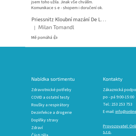
jsem toho užila. Jinak vše chválím.
Komunikace s e - shopem i doručení ok.
Priessnitz Kloubní mazání De Luxe, 200ml
Milan Tomandl
|
Hodnocení produktu je 5 z 5 hvězdiček.
Mě pomáhá 👍
Z
á
p
a
t
Nabídka sortimentu
Kontakty
í
Zdravotnické potřeby
Zákaznická podpo
po - pá 9:00-15:00
COVID a ostatní testy
Tel.: 253 253 753
Roušky a respirátory
E-mail:
info@onlin
Dezinfekce a drogerie
Doplňky stravy
Provozovatel: Onl
Zdraví
s.r.o.
Části těla