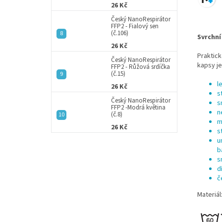
26 Kč
Český NanoRespirátor
FFP2 - Fialový sen
(č.106)
Svrchní
26 Kč
Praktick
Český NanoRespirátor
kapsy je
FFP2 - Růžová srdíčka
(č.15)
l
26 Kč
s
Český NanoRespirátor
s
FFP2 -Modrá květina
n
(č.8)
m
26 Kč
s
u
b
s
d
č
Materiál