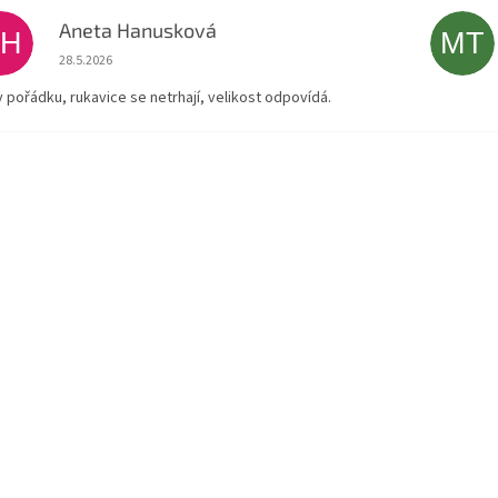
Aneta Hanusková
AH
MT
Hodnocení obchodu je 5 z 5 hvězdiček.
28.5.2026
v pořádku, rukavice se netrhají, velikost odpovídá.