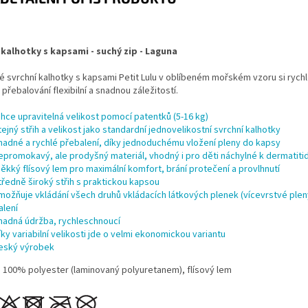
 kalhotky s kapsami - suchý zip - Laguna
é svrchní kalhotky s kapsami Petit Lulu v oblíbeném mořském vzoru si rych
 přebalování flexibilní a snadnou záležitostí.
ehce upravitelná velikost pomocí patentků (5-16 kg)
tejný střih a velikost jako standardní jednovelikostní svrchní kalhotky
nadné a rychlé přebalení, díky jednoduchému vložení pleny do kapsy
epromokavý, ale prodyšný materiál, vhodný i pro děti náchylné k dermatit
ěkký flísový lem pro maximální komfort, brání protečení a provlhnutí
tředně široký střih s praktickou kapsou
možňuje vkládání všech druhů vkládacích látkových plenek (vícevrstvé plen
alení
nadná údržba, rychleschnoucí
íky variabilní velikosti jde o velmi ekonomickou variantu
eský výrobek
: 100% polyester (laminovaný polyuretanem), flísový lem