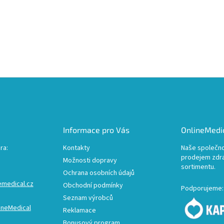
Informace pro Vás
OnlineMedic
ra:
Kontakty
Naše společno
prodejem zdr
Možnosti dopravy
sortimentu.
Ochrana osobních údajů
emedical.cz
Obchodní podmínky
Podporujeme:
Seznam výrobců
ineMedical
Reklamace
Bonusový program