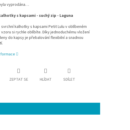
byla vyprodána…
kalhotky s kapsami - suchý zip - Laguna
 svrchní kalhotky s kapsami Petit Lulu v oblíbeném
zoru si rychle oblíbíte. Díky jednoduchému vložení
leny do kapsy je přebalování flexibilní a snadnou
í.
informace
ZEPTAT SE
HLÍDAT
SDÍLET