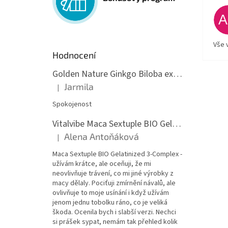
Vše 
Hodnocení
Golden Nature Ginkgo Biloba extrakt 50:1 60mg, 100 kapslí
Jarmila
|
Hodnocení produktu je 5 z 5 hvězdiček.
Spokojenost
Vitalvibe Maca Sextuple BIO Gelatinized 3-Complex, 60 kapslí
Alena Antoňáková
|
Hodnocení produktu je 5 z 5 hvězdiček.
Maca Sextuple BIO Gelatinized 3-Complex -
užívám krátce, ale oceňuji, že mi
neovlivňuje trávení, co mi jiné výrobky z
macy dělaly. Pociťuji zmírnění návalů, ale
ovlivňuje to moje usínání i když užívám
jenom jednu tobolku ráno, co je veliká
škoda. Ocenila bych i slabší verzi. Nechci
si prášek sypat, nemám tak přehled kolik