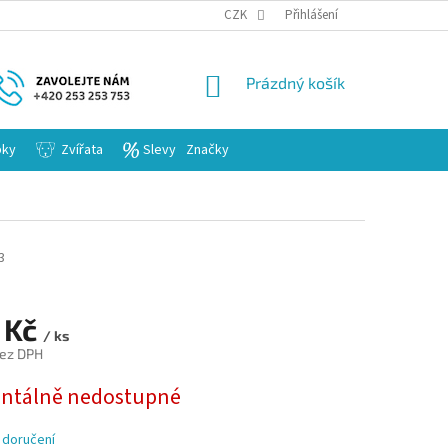
KARIERA
CZK
Přihlášení
NÁKUPNÍ
Prázdný košík
KOŠÍK
bky
Zvířata
Slevy
Značky
3
 Kč
/ ks
bez DPH
tálně nedostupné
 doručení