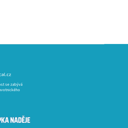
al.cz
st se zabývá
avotnického