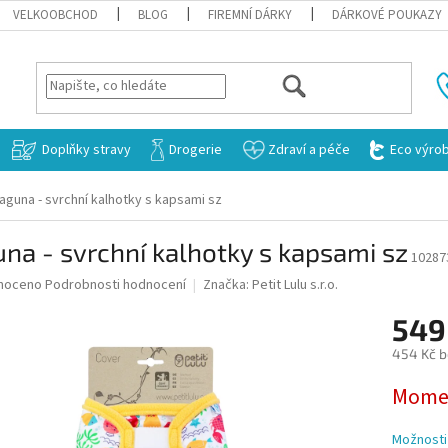
VELKOOBCHOD
BLOG
FIREMNÍ DÁRKY
DÁRKOVÉ POUKAZY
HLEDAT
Doplňky stravy
Drogerie
Zdraví a péče
Eco výro
aguna - svrchní kalhotky s kapsami sz
na - svrchní kalhotky s kapsami sz
10287
né
noceno
Podrobnosti hodnocení
Značka:
Petit Lulu s.r.o.
ní
549
u
454 Kč 
Měrná
Momen
cena:
ek.
Možnosti