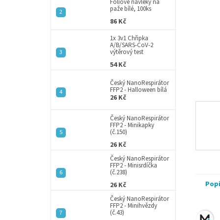
a
Fóliové návleky na
paže bílé, 100ks
n
86 Kč
e
l
1x 3v1 Chřipka
A/B/SARS-CoV-2
výtěrový test
54 Kč
Český NanoRespirátor
FFP2 - Halloween bílá
26 Kč
Český NanoRespirátor
FFP2 - Minikapky
(č.150)
26 Kč
Český NanoRespirátor
FFP2 - Minisrdíčka
(č.238)
Pop
26 Kč
Český NanoRespirátor
FFP2 - Minihvězdy
(č.43)