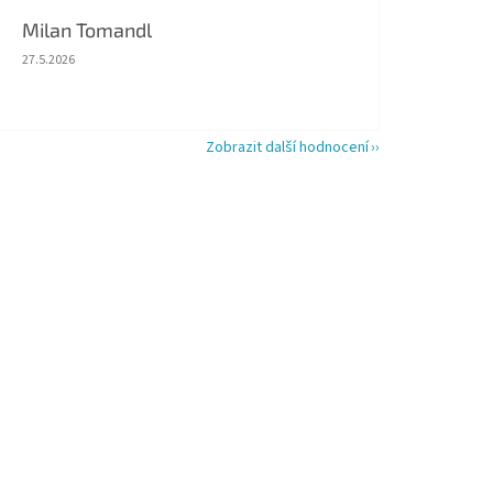
Milan Tomandl
Hodnocení obchodu je 5 z 5 hvězdiček.
27.5.2026
Zobrazit další hodnocení