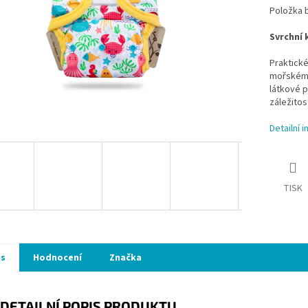
Položka 
Svrchní 
Praktické
mořském v
látkové p
záležitost
Detailní 
TISK
is
Hodnocení
Značka
DETAILNÍ POPIS PRODUKTU