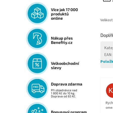
Více jak 17 000
produktů
online
Velikost
Doplň
Nákup přes
Benefity.cz
Kate
EAN
:
Položk
Velkoobchodní
slevy
Doprava zdarma
Při objednávce nad
1 800 Kč do 10 kg.
Doprava od 65 Kč.
Rych
ome
Bonusový program