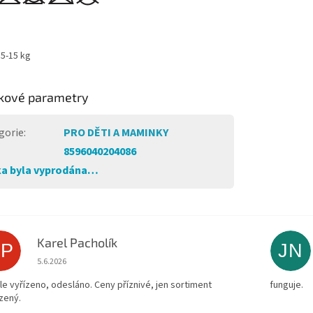
 5-15 kg
kové parametry
gorie
:
PRO DĚTI A MAMINKY
8596040204086
a byla vyprodána…
Karel Pacholík
KP
JN
Hodnocení obchodu je 4 z 5 hvězdiček.
5.6.2026
le vyřízeno, odesláno. Ceny příznivé, jen sortiment
funguje.
zený.