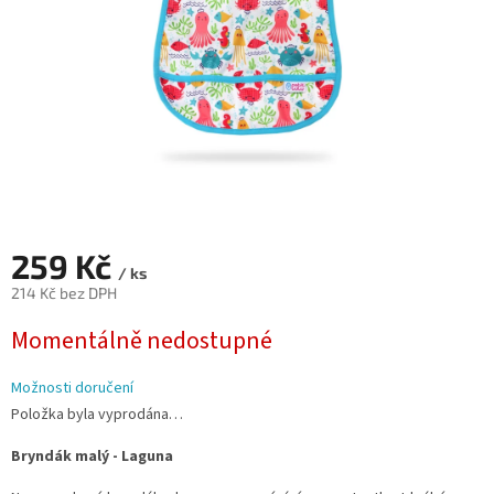
259 Kč
/ ks
214 Kč bez DPH
Měrná
Momentálně nedostupné
cena:
Možnosti doručení
Položka byla vyprodána…
Bryndák malý - Laguna