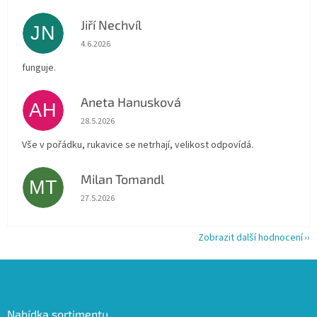
Jiří Nechvíl
JN
Hodnocení obchodu je 5 z 5 hvězdiček.
4.6.2026
funguje.
Aneta Hanusková
AH
Hodnocení obchodu je 5 z 5 hvězdiček.
28.5.2026
Vše v pořádku, rukavice se netrhají, velikost odpovídá.
Milan Tomandl
MT
Hodnocení obchodu je 5 z 5 hvězdiček.
27.5.2026
Zobrazit další hodnocení
Z
á
p
a
Nabídka sortimentu