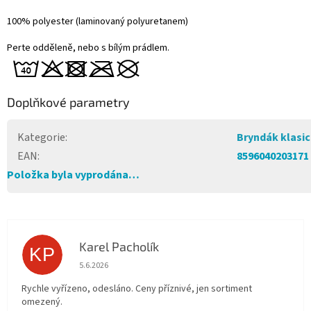
100% polyester (laminovaný polyuretanem)
Perte odděleně, nebo s bílým prádlem.
Doplňkové parametry
Kategorie
:
Bryndák klasi
EAN
:
8596040203171
Položka byla vyprodána…
Karel Pacholík
KP
Hodnocení obchodu je 4 z 5 hvězdiček.
5.6.2026
Rychle vyřízeno, odesláno. Ceny příznivé, jen sortiment
omezený.