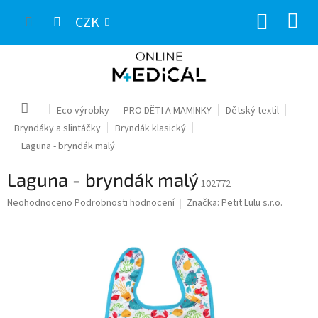
Přejít
NÁKUP
na
CZK
obsah
KOŠÍK
Domů
Eco výrobky
PRO DĚTI A MAMINKY
Dětský textil
Bryndáky a slintáčky
Bryndák klasický
Laguna - bryndák malý
Laguna - bryndák malý
102772
Průměrné
Neohodnoceno
Podrobnosti hodnocení
Značka:
Petit Lulu s.r.o.
hodnocení
produktu
je
0,0
z
5
hvězdiček.