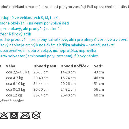
adné oblékání a maximální volnost pohybu zaručují Pull-up svrchní kalhotky 
ostupné ve velikostech S, M, L a XL
nadné oblékání, i na velmi pohyblivé děti
epromokavý, ale prodyšný materiál
tředně široký střih
hodné především pro
pleny kalhotkové, ale i pro
pleny čtvercové
a vícevrs
lísový náplet je citlivý k nožičkám a bříšku miminka – netlačí, neškrtí
lís zároveň velmi dobře izoluje, nic neprotéká, neprovlhá
00% polyester (laminovaný polyuretanem), flísový náplet
t
Váha
Obvod pasu
Obvod nožiček
Sed*
cca 2,5-4,5 kg
26-38 cm
14-20 cm
43 cm
cca 4-7 kg
30-40 cm
16-24 cm
46 cm
cca 6-10 kg
34-44 cm
20-26 cm
51 cm
cca 9-13 kg
36-50 cm
24-32 cm
56 cm
cca 12 kg
38-54 cm
26-40 cm
60 cm
 včetně nápletu