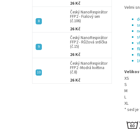
26 Kč
Velmi sn
Český NanoRespirátor
FFP2 - Fialový sen
d
(č.106)
s
26 Kč
n
s
Český NanoRespirátor
FFP2 - Růžová srdíčka
v
(č.15)
f
26 Kč
f
1
Český NanoRespirátor
FFP2 -Modrá květina
Velikos
(č.8)
XS
26 Kč
S
M
L
XL
* sed je