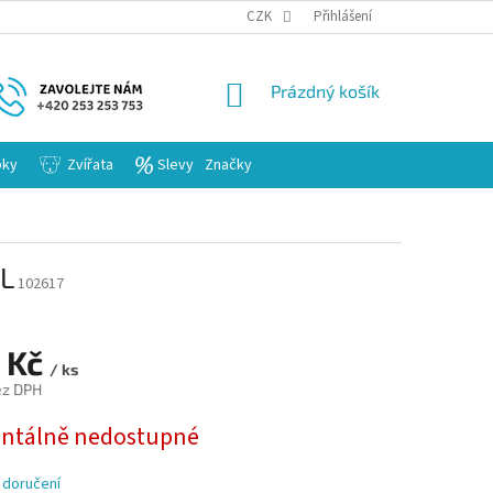
KARIERA
CZK
Přihlášení
NÁKUPNÍ
Prázdný košík
KOŠÍK
bky
Zvířata
Slevy
Značky
XL
102617
 Kč
/ ks
ez DPH
tálně nedostupné
 doručení