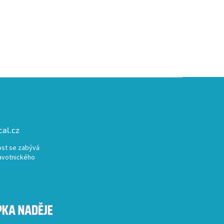
al.cz
st se zabývá
avotnického