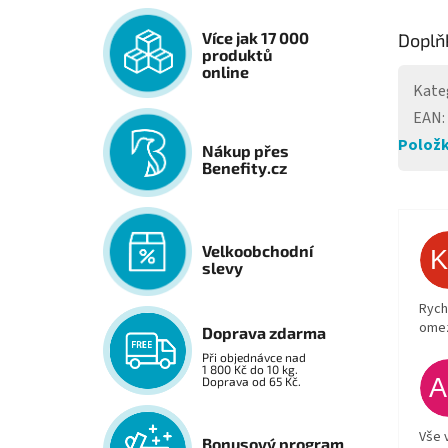
Více jak 17 000
Doplň
produktů
online
Kate
EAN
:
Položk
Nákup přes
Benefity.cz
Velkoobchodní
slevy
Rych
ome
Doprava zdarma
Při objednávce nad
1 800 Kč do 10 kg.
Doprava od 65 Kč.
Vše 
Bonusový program