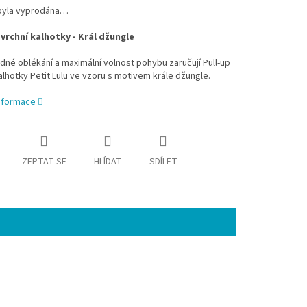
byla vyprodána…
svrchní kalhotky - Král džungle
dné oblékání a maximální volnost pohybu zaručují Pull-up
alhotky Petit Lulu ve vzoru s motivem krále džungle.
informace
ZEPTAT SE
HLÍDAT
SDÍLET