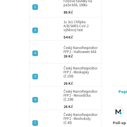
a
Fóliové návleky na
paže bílé, 100ks
n
86 Kč
e
l
1x 3v1 Chřipka
A/B/SARS-CoV-2
výtěrový test
54 Kč
Český NanoRespirátor
FFP2 - Halloween bílá
26 Kč
Český NanoRespirátor
FFP2 - Minikapky
(č.150)
26 Kč
Český NanoRespirátor
Pop
FFP2 - Minisrdíčka
(č.238)
26 Kč
Český NanoRespirátor
FFP2 - Minihvězdy
(č.43)
Pull-up