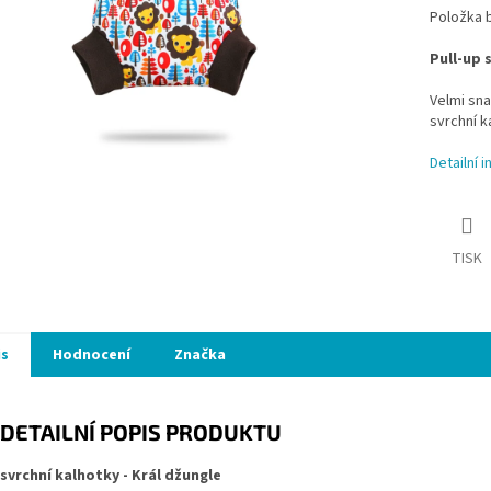
Položka 
Pull-up 
Velmi sna
svrchní k
Detailní 
TISK
is
Hodnocení
Značka
DETAILNÍ POPIS PRODUKTU
 svrchní kalhotky - Král džungle