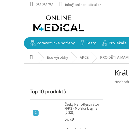
Přejít
253 253 753
info@onlinemedical.cz
na
obsah
Zdravotnické potřeby
Testy
Pro lékaře
Domů
Eco výrobky
AKCE
PRO DĚTI A MAM
P
Král
o
s
Průměr
Neohod
t
hodnoce
Top 10 produktů
r
produkt
a
je
0,0
n
Český NanoRespirátor
FFP2 - Mořská krajina
z
n
(č.221)
5
í
26 Kč
hvězdič
p