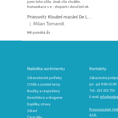
jsem toho užila. Jinak vše chválím.
Komunikace s e - shopem i doručení ok.
Priessnitz Kloubní mazání De Luxe, 200ml
Milan Tomandl
|
Hodnocení produktu je 5 z 5 hvězdiček.
Mě pomáhá 👍
Z
á
p
a
t
Nabídka sortimentu
Kontakty
í
Zdravotnické potřeby
Zákaznická podpo
po - pá 9:00-15:00
COVID a ostatní testy
Tel.: 253 253 753
Roušky a respirátory
E-mail:
info@onlin
Dezinfekce a drogerie
Doplňky stravy
Provozovatel: Onl
Zdraví
s.r.o.
Části těla