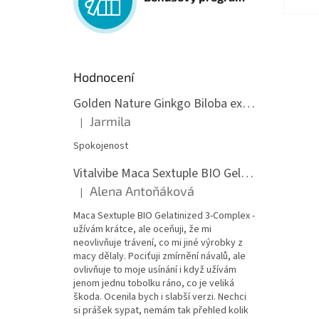
Hodnocení
Golden Nature Ginkgo Biloba extrakt 50:1 60mg, 100 kapslí
Jarmila
|
Hodnocení produktu je 5 z 5 hvězdiček.
Spokojenost
Vitalvibe Maca Sextuple BIO Gelatinized 3-Complex, 60 kapslí
Alena Antoňáková
|
Hodnocení produktu je 5 z 5 hvězdiček.
Maca Sextuple BIO Gelatinized 3-Complex -
užívám krátce, ale oceňuji, že mi
neovlivňuje trávení, co mi jiné výrobky z
macy dělaly. Pociťuji zmírnění návalů, ale
ovlivňuje to moje usínání i když užívám
jenom jednu tobolku ráno, co je veliká
škoda. Ocenila bych i slabší verzi. Nechci
si prášek sypat, nemám tak přehled kolik