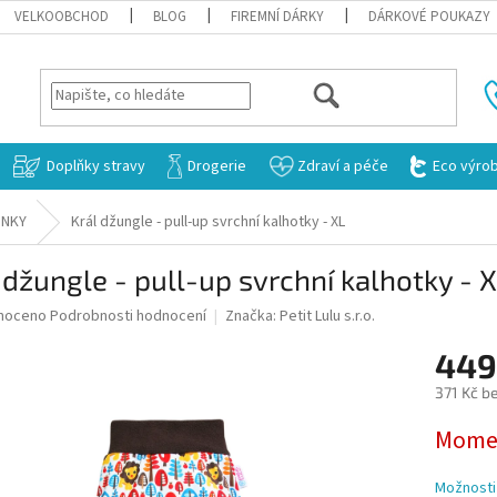
VELKOOBCHOD
BLOG
FIREMNÍ DÁRKY
DÁRKOVÉ POUKAZY
HLEDAT
Doplňky stravy
Drogerie
Zdraví a péče
Eco výro
INKY
Král džungle - pull-up svrchní kalhotky - XL
 džungle - pull-up svrchní kalhotky - 
né
noceno
Podrobnosti hodnocení
Značka:
Petit Lulu s.r.o.
ní
449
u
371 Kč b
Měrná
Momen
cena:
ek.
Možnosti