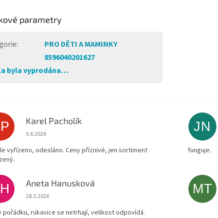
kové parametry
gorie
:
PRO DĚTI A MAMINKY
8596040201627
a byla vyprodána…
Karel Pacholík
KP
JN
Hodnocení obchodu je 4 z 5 hvězdiček.
5.6.2026
le vyřízeno, odesláno. Ceny příznivé, jen sortiment
funguje.
zený.
Aneta Hanusková
AH
MT
Hodnocení obchodu je 5 z 5 hvězdiček.
28.5.2026
v pořádku, rukavice se netrhají, velikost odpovídá.