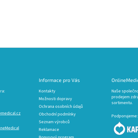
Informace pro Vás
OnlineMedic
ra:
Kontakty
Naše společno
prodejem zdr
Možnosti dopravy
sortimentu.
Ochrana osobních údajů
emedical.cz
Obchodní podmínky
Podporujeme:
Seznam výrobců
ineMedical
Reklamace
Bonusový program