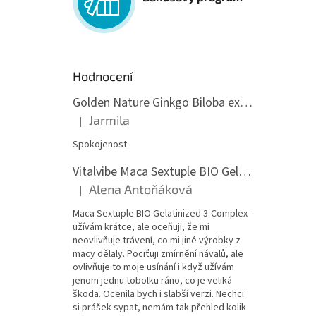
Hodnocení
Golden Nature Ginkgo Biloba extrakt 50:1 60mg, 100 kapslí
Jarmila
|
Hodnocení produktu je 5 z 5 hvězdiček.
Spokojenost
Vitalvibe Maca Sextuple BIO Gelatinized 3-Complex, 60 kapslí
Alena Antoňáková
|
Hodnocení produktu je 5 z 5 hvězdiček.
Maca Sextuple BIO Gelatinized 3-Complex -
užívám krátce, ale oceňuji, že mi
neovlivňuje trávení, co mi jiné výrobky z
macy dělaly. Pociťuji zmírnění návalů, ale
ovlivňuje to moje usínání i když užívám
jenom jednu tobolku ráno, co je veliká
škoda. Ocenila bych i slabší verzi. Nechci
si prášek sypat, nemám tak přehled kolik