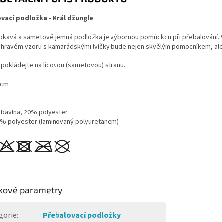
vací podložka - Král džungle
avá a sametově jemná podložka je výbornou pomůckou při přebalování. Vhod
hravém vzoru s kamarádskými lvíčky bude nejen skvělým pomocníkem, ale z
pokládejte na lícovou (sametovou) stranu.
0 cm
 bavlna, 20% polyester
0% polyester (laminovaný polyuretanem)
kové parametry
gorie
:
Přebalovací podložky