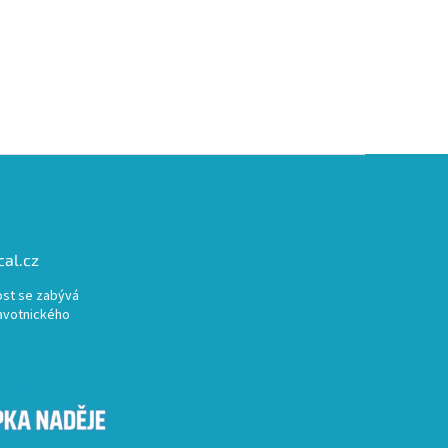
al.cz
st se zabývá
avotnického