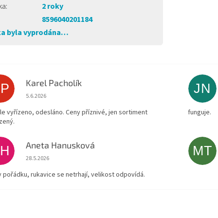
ka
:
2 roky
8596040201184
a byla vyprodána…
Karel Pacholík
KP
JN
Hodnocení obchodu je 4 z 5 hvězdiček.
5.6.2026
le vyřízeno, odesláno. Ceny příznivé, jen sortiment
funguje.
zený.
Aneta Hanusková
AH
MT
Hodnocení obchodu je 5 z 5 hvězdiček.
28.5.2026
v pořádku, rukavice se netrhají, velikost odpovídá.