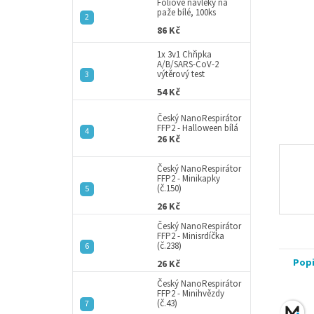
a
Fóliové návleky na
paže bílé, 100ks
n
86 Kč
e
l
1x 3v1 Chřipka
A/B/SARS-CoV-2
výtěrový test
54 Kč
Český NanoRespirátor
FFP2 - Halloween bílá
26 Kč
Český NanoRespirátor
FFP2 - Minikapky
(č.150)
26 Kč
Český NanoRespirátor
FFP2 - Minisrdíčka
(č.238)
Pop
26 Kč
Český NanoRespirátor
FFP2 - Minihvězdy
(č.43)