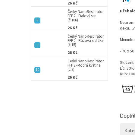
26 Kč
Přebalo
Český NanoRespirátor
FFP2 - Fialový sen
(č.106)
Nepromok
26 Kč
deku…V 
Český NanoRespirátor
Miminko 
FFP2 - Růžová srdíčka
(č.15)
- 70 x 5
26 Kč
Český NanoRespirátor
Složení:
FFP2 -Modrá květina
Líc: 80%
(č.8)
Rub: 10
26 Kč
Doplň
Kate