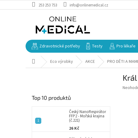
Přejít
253 253 753
info@onlinemedical.cz
na
obsah
Zdravotnické potřeby
Testy
Pro lékaře
Domů
Eco výrobky
AKCE
PRO DĚTI A MAM
P
Král
o
s
Průměr
Neohod
t
hodnoce
Top 10 produktů
r
produkt
a
je
0,0
n
Český NanoRespirátor
FFP2 - Mořská krajina
z
n
(č.221)
5
í
26 Kč
hvězdič
p