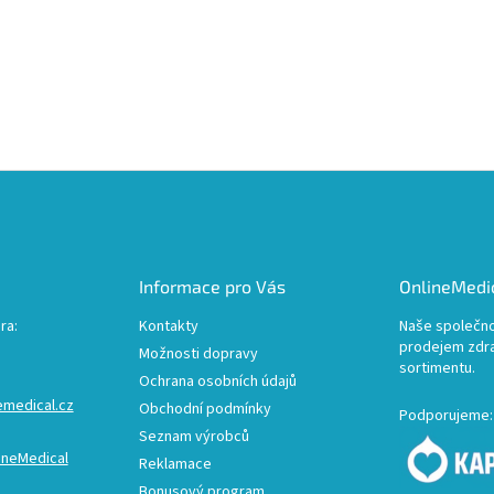
Informace pro Vás
OnlineMedic
ra:
Kontakty
Naše společno
prodejem zdr
Možnosti dopravy
sortimentu.
Ochrana osobních údajů
emedical.cz
Obchodní podmínky
Podporujeme:
Seznam výrobců
ineMedical
Reklamace
Bonusový program