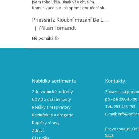
jsem toho užila. Jinak vše chválím.
Komunikace s e - shopem i doručení ok.
Priessnitz Kloubní mazání De Luxe, 200ml
Milan Tomandl
|
Hodnocení produktu je 5 z 5 hvězdiček.
Mě pomáhá 👍
Z
á
p
a
t
Nabídka sortimentu
Kontakty
í
Zdravotnické potřeby
Zákaznická podpo
po - pá 9:00-15:00
COVID a ostatní testy
Tel.: 253 253 753
Roušky a respirátory
E-mail:
info@onlin
Dezinfekce a drogerie
Doplňky stravy
Provozovatel: Onl
Zdraví
s.r.o.
Části těla