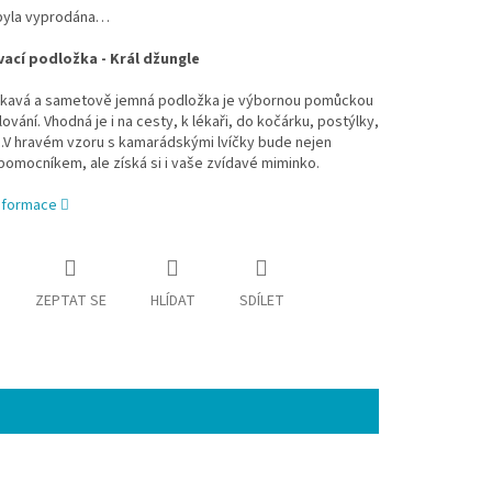
byla vyprodána…
ací podložka - Král džungle
avá a sametově jemná podložka je výbornou pomůckou
lování. Vhodná je i na cesty, k lékaři, do kočárku, postýlky,
V hravém vzoru s kamarádskými lvíčky bude nejen
omocníkem, ale získá si i vaše zvídavé miminko.
informace
ZEPTAT SE
HLÍDAT
SDÍLET