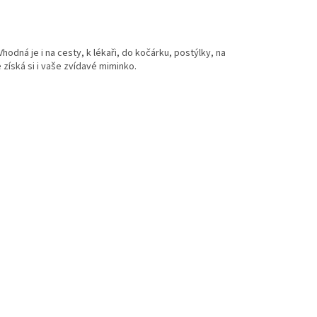
ná je i na cesty, k lékaři, do kočárku, postýlky, na
íská si i vaše zvídavé miminko.