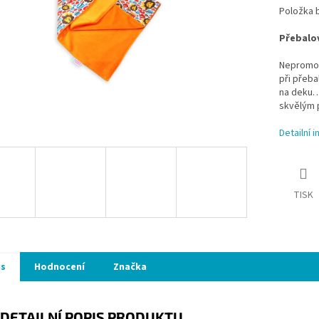
Položka 
Přebalov
Nepromok
při přeba
na deku…
skvělým p
Detailní 
TISK
is
Hodnocení
Značka
DETAILNÍ POPIS PRODUKTU