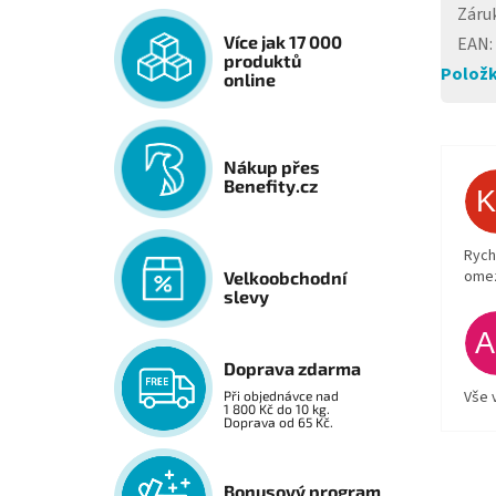
Záru
Více jak 17 000
EAN
:
produktů
Položk
online
Nákup přes
Benefity.cz
Rych
ome
Velkoobchodní
slevy
Doprava zdarma
Vše 
Při objednávce nad
1 800 Kč do 10 kg.
Doprava od 65 Kč.
Bonusový program