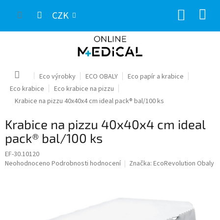
Přejít
NÁKUP
na
CZK
obsah
KOŠÍK
Domů
Eco výrobky
ECO OBALY
Eco papír a krabice
Eco krabice
Eco krabice na pizzu
Krabice na pizzu 40x40x4 cm ideal pack® bal/100 ks
Krabice na pizzu 40x40x4 cm ideal
pack® bal/100 ks
EF-30.10120
Průměrné
Neohodnoceno
Podrobnosti hodnocení
Značka:
EcoRevolution Obaly
hodnocení
produktu
je
0,0
z
5