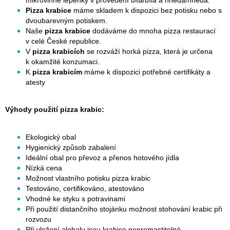
mikrovlnné lepenky v provedení bílá/bílá a hnědá/hnědá.
Pizza krabice
máme skladem k dispozici bez potisku nebo s
dvoubarevným potiskem.
Naše
pizza krabice
dodáváme do mnoha pizza restaurací
v celé České republice.
V
pizza krabicích
se rozváží horká pizza, která je určena
k okamžité konzumaci.
K
pizza krabicím
máme k dispozici potřebné certifikáty a
atesty
Výhody použití pizza krabic:
Ekologický obal
Hygienický způsob zabalení
Ideální obal pro převoz a přenos hotového jídla
Nízká cena
Možnost vlastního potisku pizza krabic
Testováno, certifikováno, atestováno
Vhodné ke styku s potravinami
Při použití distančního stojánku možnost stohování krabic při
rozvozu
Při vložení alobalu jsou krabice nepromastitelné