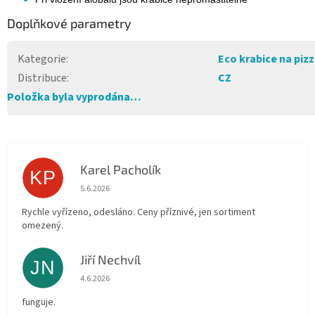
Doplňkové parametry
Kategorie
:
Eco krabice na piz
Distribuce
:
CZ
Položka byla vyprodána…
Karel Pacholík
KP
Hodnocení obchodu je 4 z 5 hvězdiček.
5.6.2026
Rychle vyřízeno, odesláno. Ceny příznivé, jen sortiment
omezený.
Jiří Nechvíl
JN
Hodnocení obchodu je 5 z 5 hvězdiček.
4.6.2026
funguje.