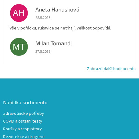
Aneta Hanusková
AH
Hodnocení obchodu je 5 z 5 hvězdiček.
28.5.2026
Vše v pořádku, rukavice se netrhají, velikost odpovídá.
Milan Tomandl
MT
Hodnocení obchodu je 5 z 5 hvězdiček.
27.5.2026
Zobrazit další hodnocení
Z
á
p
a
Nabídka sortimentu
t
Zdravotnické potřeby
í
COVID a ostatní testy
Roušky a respirátory
Dezinfekce a drogerie