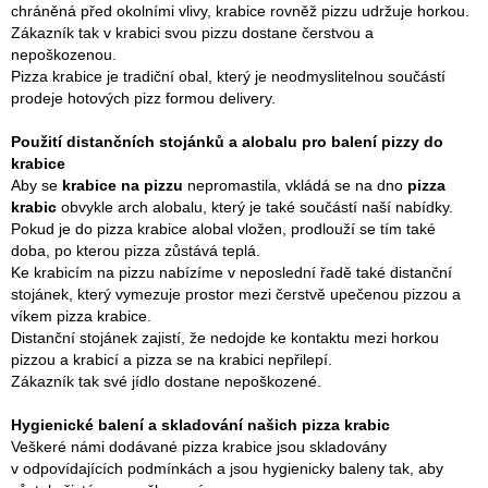
chráněná před okolními vlivy, krabice rovněž pizzu udržuje horkou.
Zákazník tak v krabici svou pizzu dostane čerstvou a
nepoškozenou.
Pizza krabice je tradiční obal, který je neodmyslitelnou součástí
prodeje hotových pizz formou delivery.
Použití distančních stojánků a alobalu pro balení pizzy do
krabice
Aby se
krabice na pizzu
nepromastila, vkládá se na dno
pizza
krabic
obvykle arch alobalu, který je také součástí naší nabídky.
Pokud je do pizza krabice alobal vložen, prodlouží se tím také
doba, po kterou pizza zůstává teplá.
Ke krabicím na pizzu nabízíme v neposlední řadě také distanční
stojánek, který vymezuje prostor mezi čerstvě upečenou pizzou a
víkem pizza krabice.
Distanční stojánek zajistí, že nedojde ke kontaktu mezi horkou
pizzou a krabicí a pizza se na krabici nepřilepí.
Zákazník tak své jídlo dostane nepoškozené.
Hygienické balení a skladování našich pizza krabic
Veškeré námi dodávané pizza krabice jsou skladovány
v odpovídajících podmínkách a jsou hygienicky baleny tak, aby