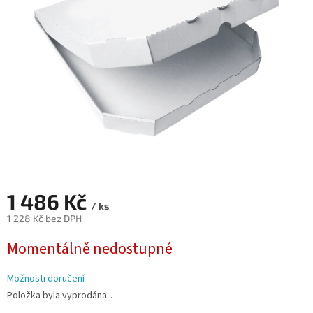
hvězdiček.
1 486 Kč
/ ks
1 228 Kč bez DPH
Měrná
Momentálně nedostupné
cena:
Možnosti doručení
Položka byla vyprodána…