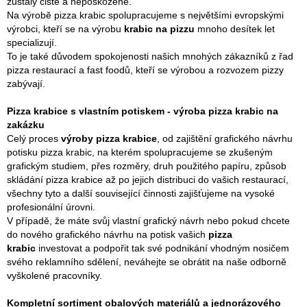
zůstaly čisté a nepoškozené.
Na výrobě pizza krabic spolupracujeme s největšími evropskými
výrobci, kteří se na výrobu
krabic na pizzu
mnoho desítek let
specializují.
To je také důvodem spokojenosti našich mnohých zákazníků z řad
pizza restaurací a fast foodů, kteří se výrobou a rozvozem pizzy
zabývají.
Pizza krabice s vlastním potiskem -
výroba pizza krabic na
zakázku
Celý proces
výroby pizza krabice
, od zajištění grafického návrhu
potisku pizza krabic, na kterém spolupracujeme se zkušeným
grafickým studiem, přes rozměry, druh použitého papíru, způsob
skládání pizza krabice až po jejich distribuci do vašich restaurací,
všechny tyto a další související činnosti zajišťujeme na vysoké
profesionální úrovni.
V případě, že máte svůj vlastní grafický návrh nebo pokud chcete
do nového grafického návrhu na potisk vašich
pizza
krabic
investovat a podpořit tak své podnikání vhodným nosičem
svého reklamního sdělení, neváhejte se obrátit na naše odborně
vyškolené pracovníky.
Kompletní sortiment obalových materiálů a jednorázového