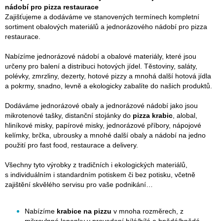
nádobí pro pizza restaurace
Zajišťujeme a dodáváme ve stanovených termínech kompletní
sortiment obalových materiálů a jednorázového nádobí pro pizza
restaurace.
Nabízíme jednorázové nádobí a obalové materiály, které jsou
určeny pro balení a distribuci hotových jídel. Těstoviny, saláty,
polévky, zmrzliny, dezerty, hotové pizzy a mnohá další hotová jídla
a pokrmy, snadno, levně a ekologicky zabalíte do našich produktů.
Dodáváme jednorázové obaly a jednorázové nádobí jako jsou
mikrotenové tašky, distanční stojánky do
pizza krabic
, alobal,
hliníkové misky, papírové misky, jednorázové příbory, nápojové
kelímky, brčka, ubrousky a mnohé další obaly a nádobí na jedno
použití pro fast food, restaurace a delivery.
Všechny tyto výrobky z tradičních i ekologických materiálů,
s individuálním i standardním potiskem či bez potisku, včetně
zajištění skvělého servisu pro vaše podnikání…
Nabízíme
krabice na pizzu
v mnoha rozměrech, z