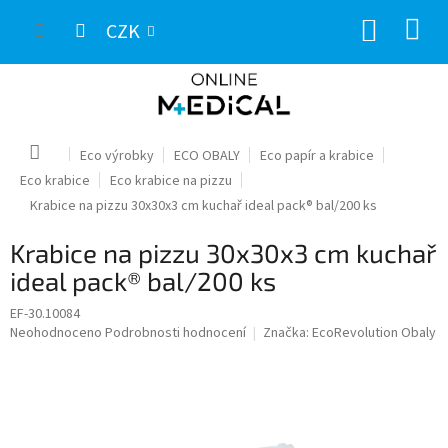
Přejít
NÁKUP
na
CZK
obsah
KOŠÍK
Domů
Eco výrobky
ECO OBALY
Eco papír a krabice
Eco krabice
Eco krabice na pizzu
Krabice na pizzu 30x30x3 cm kuchař ideal pack® bal/200 ks
Krabice na pizzu 30x30x3 cm kuchař
ideal pack® bal/200 ks
EF-30.10084
Průměrné
Neohodnoceno
Podrobnosti hodnocení
Značka:
EcoRevolution Obaly
hodnocení
produktu
je
0,0
z
5