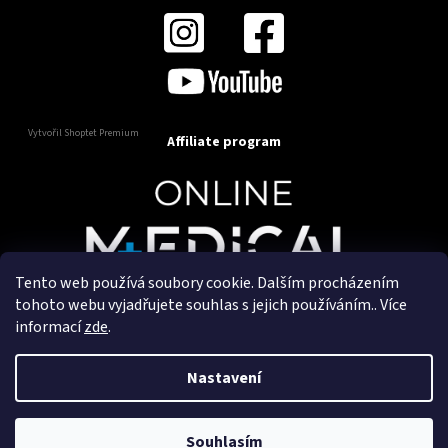
Vytvořil Shoptet Premium
Affiliate program
Tento web používá soubory cookie. Dalším procházením
Copyright 2025
OnlineMedical.cz
. Všechna práva
tohoto webu vyjadřujete souhlas s jejich používáním.. Více
vyhrazena.
informací
zde
.
Vytvořil a marketingově zajišťuje
HyperGroup.cz
Nastavení
Souhlasím