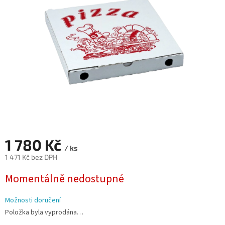
hvězdiček.
1 780 Kč
/ ks
1 471 Kč bez DPH
Měrná
Momentálně nedostupné
cena:
Možnosti doručení
Položka byla vyprodána…