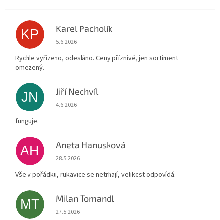
Karel Pacholík
KP
Hodnocení obchodu je 4 z 5 hvězdiček.
5.6.2026
Rychle vyřízeno, odesláno. Ceny příznivé, jen sortiment
omezený.
Jiří Nechvíl
JN
Hodnocení obchodu je 5 z 5 hvězdiček.
4.6.2026
funguje.
Aneta Hanusková
AH
Hodnocení obchodu je 5 z 5 hvězdiček.
28.5.2026
Vše v pořádku, rukavice se netrhají, velikost odpovídá.
Milan Tomandl
MT
Hodnocení obchodu je 5 z 5 hvězdiček.
27.5.2026