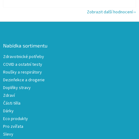
Zobrazit další hodnocení
Z
á
p
a
Nabídka sortimentu
t
Zdravotnické potřeby
í
COVID a ostatní testy
Roušky a respirátory
Dezinfekce a drogerie
Doplňky stravy
Zdraví
Části těla
Dárky
Eco produkty
Pro zvířata
Slevy