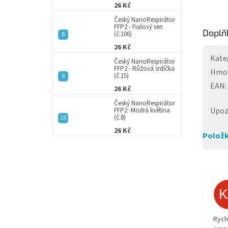
26 Kč
Český NanoRespirátor
FFP2 - Fialový sen
Doplň
(č.106)
26 Kč
Kate
Český NanoRespirátor
FFP2 - Růžová srdíčka
Hmo
(č.15)
EAN
:
26 Kč
Český NanoRespirátor
Upoz
FFP2 -Modrá květina
(č.8)
26 Kč
Položk
Rych