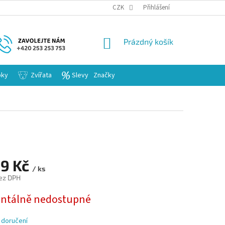
KARIERA
CZK
Přihlášení
NÁKUPNÍ
Prázdný košík
KOŠÍK
bky
Zvířata
Slevy
Značky
89 Kč
/ ks
ez DPH
tálně nedostupné
 doručení