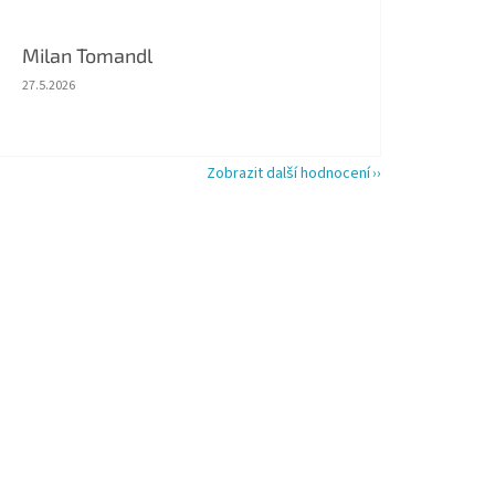
Milan Tomandl
Hodnocení obchodu je 5 z 5 hvězdiček.
27.5.2026
Zobrazit další hodnocení