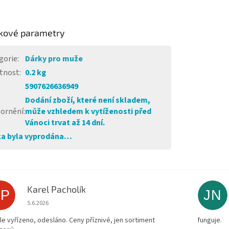
kové parametry
gorie
:
Dárky pro muže
tnost
:
0.2 kg
5907626636949
Dodání zboží, které není skladem,
ornění
:
může vzhledem k vytíženosti před
Vánoci trvat až 14 dní.
a byla vyprodána…
Karel Pacholík
KP
JN
Hodnocení obchodu je 4 z 5 hvězdiček.
5.6.2026
le vyřízeno, odesláno. Ceny příznivé, jen sortiment
funguje.