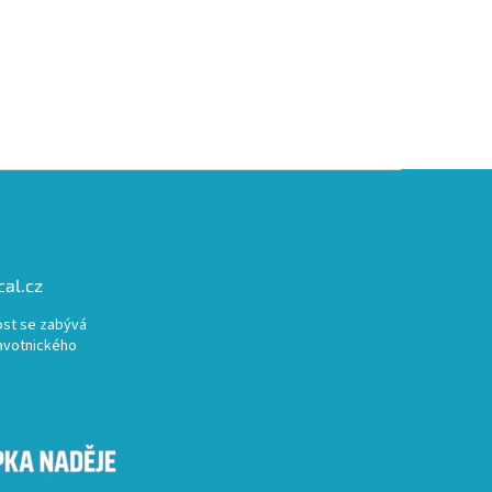
al.cz
st se zabývá
avotnického