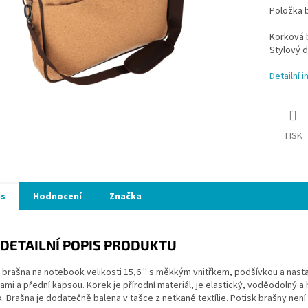
Položka 
Korková b
Stylový d
Detailní 
TISK
is
Hodnocení
Značka
DETAILNÍ POPIS PRODUKTU
 brašna na notebook velikosti 15,6 '' s měkkým vnitřkem, podšívkou a na
ami a přední kapsou. Korek je přírodní materiál, je elastický, voděodolný 
. Brašna je dodatečně balena v tašce z netkané textílie. Potisk brašny nen