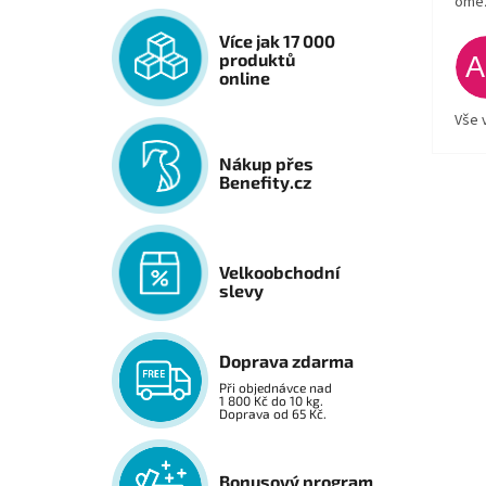
ome
Více jak 17 000
produktů
online
Vše 
Nákup přes
Benefity.cz
Velkoobchodní
slevy
Doprava zdarma
Při objednávce nad
1 800 Kč do 10 kg.
Doprava od 65 Kč.
Bonusový program