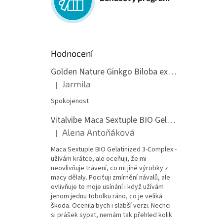
Hodnocení
Golden Nature Ginkgo Biloba extrakt 50:1 60mg, 100 kapslí
Jarmila
|
Hodnocení produktu je 5 z 5 hvězdiček.
Spokojenost
Vitalvibe Maca Sextuple BIO Gelatinized 3-Complex, 60 kapslí
Alena Antoňáková
|
Hodnocení produktu je 5 z 5 hvězdiček.
Maca Sextuple BIO Gelatinized 3-Complex -
užívám krátce, ale oceňuji, že mi
neovlivňuje trávení, co mi jiné výrobky z
macy dělaly. Pociťuji zmírnění návalů, ale
ovlivňuje to moje usínání i když užívám
jenom jednu tobolku ráno, co je veliká
škoda. Ocenila bych i slabší verzi. Nechci
si prášek sypat, nemám tak přehled kolik