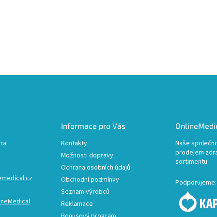
Informace pro Vás
OnlineMedic
ra:
Kontakty
Naše společno
prodejem zdr
Možnosti dopravy
sortimentu.
Ochrana osobních údajů
emedical.cz
Obchodní podmínky
Podporujeme:
Seznam výrobců
ineMedical
Reklamace
Bonusový program