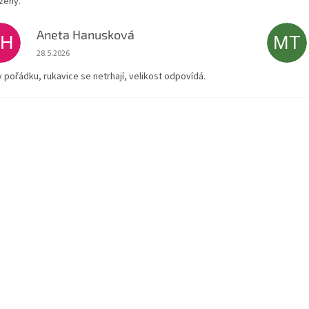
zený.
Aneta Hanusková
AH
MT
Hodnocení obchodu je 5 z 5 hvězdiček.
28.5.2026
v pořádku, rukavice se netrhají, velikost odpovídá.