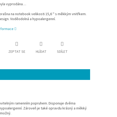
byla vyprodána…
rašna na notebook velikosti 15,6 '' s měkkým vnitřkem.
esign. Voděodolná a hypoalergenní.
informace
ZEPTAT SE
HLÍDAT
SDÍLET
stavitelným ramenním popruhem. Disponuje dvěma
a hypoalergenní. Zároveň je také opravdu krásný a měkký
í možný.