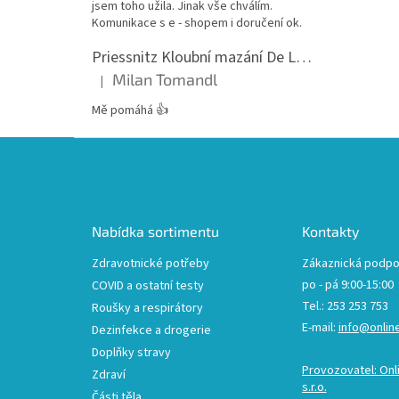
jsem toho užila. Jinak vše chválím.
Komunikace s e - shopem i doručení ok.
Priessnitz Kloubní mazání De Luxe, 200ml
Milan Tomandl
|
Hodnocení produktu je 5 z 5 hvězdiček.
Mě pomáhá 👍
Z
á
p
a
t
Nabídka sortimentu
Kontakty
í
Zdravotnické potřeby
Zákaznická podpo
po - pá 9:00-15:00
COVID a ostatní testy
Tel.: 253 253 753
Roušky a respirátory
E-mail:
info@onlin
Dezinfekce a drogerie
Doplňky stravy
Provozovatel: Onl
Zdraví
s.r.o.
Části těla