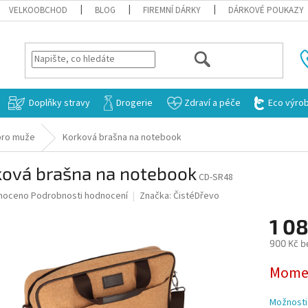
VELKOOBCHOD
BLOG
FIREMNÍ DÁRKY
DÁRKOVÉ POUKAZY
HLEDAT
Doplňky stravy
Drogerie
Zdraví a péče
Eco výro
pro muže
Korková brašna na notebook
ková brašna na notebook
CD-SR48
né
noceno
Podrobnosti hodnocení
Značka:
ČistéDřevo
ní
1 0
u
900 Kč b
Měrná
Momen
cena:
ek.
Možnosti