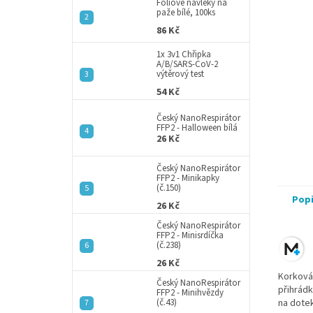
a
Fóliové návleky na
paže bílé, 100ks
n
86 Kč
e
l
1x 3v1 Chřipka
A/B/SARS-CoV-2
výtěrový test
54 Kč
Český NanoRespirátor
FFP2 - Halloween bílá
26 Kč
Český NanoRespirátor
FFP2 - Minikapky
(č.150)
Pop
26 Kč
Český NanoRespirátor
FFP2 - Minisrdíčka
(č.238)
26 Kč
Korková
Český NanoRespirátor
přihrádk
FFP2 - Minihvězdy
(č.43)
na dotek