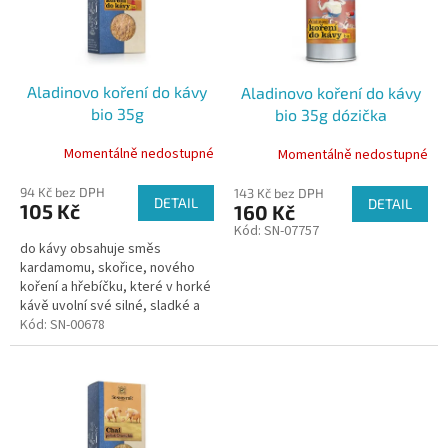
k
s
t
p
ů
r
o
Aladinovo koření do kávy
Aladinovo koření do kávy
d
bio 35g
bio 35g dózička
u
k
Momentálně nedostupné
Momentálně nedostupné
t
ů
94 Kč bez DPH
143 Kč bez DPH
DETAIL
DETAIL
105 Kč
160 Kč
Kód:
SN-07757
do kávy obsahuje směs
kardamomu, skořice, nového
koření a hřebíčku, které v horké
kávě uvolní své silné, sladké a
citrónové aroma.
Kód:
SN-00678