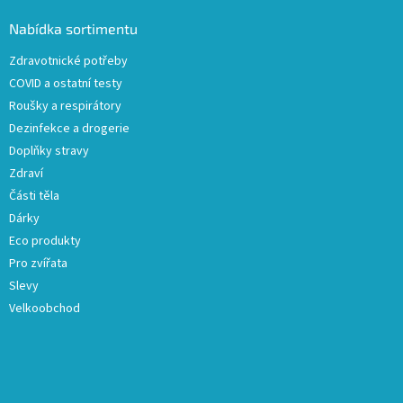
p
a
a
Nabídka sortimentu
c
t
í
Zdravotnické potřeby
í
p
COVID a ostatní testy
r
v
Roušky a respirátory
k
Dezinfekce a drogerie
y
Doplňky stravy
v
ý
Zdraví
p
Části těla
i
Dárky
s
u
Eco produkty
Pro zvířata
Slevy
Velkoobchod