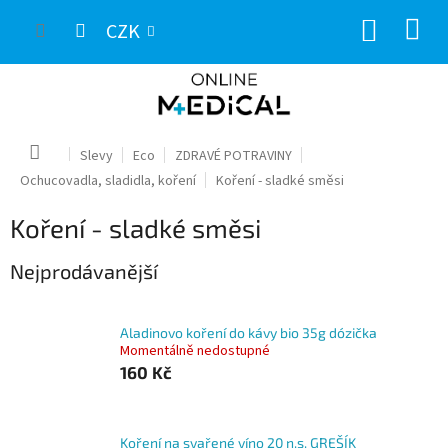
Přejít
NÁKUP
na
CZK
obsah
KOŠÍK
Domů
Slevy
Eco
ZDRAVÉ POTRAVINY
Ochucovadla, sladidla, koření
Koření - sladké směsi
Koření - sladké směsi
Nejprodávanější
Aladinovo koření do kávy bio 35g dózička
Momentálně nedostupné
160 Kč
Koření na svařené víno 20 n.s. GREŠÍK