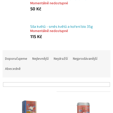
Momentálně nedostupné
50 Kč
Síla květů - směs květů a koření bio 35g
Momentálně nedostupné
115 Kč
Ř
a
Doporučujeme
Nejlevnější
Nejdražší
Nejprodávanější
z
e
Abecedně
n
í
p
r
V
o
ý
d
p
u
i