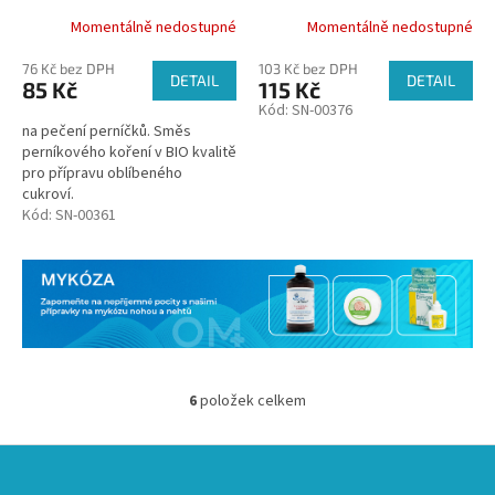
Momentálně nedostupné
Momentálně nedostupné
76 Kč bez DPH
103 Kč bez DPH
DETAIL
DETAIL
85 Kč
115 Kč
Kód:
SN-00376
na pečení perníčků. Směs
perníkového koření v BIO kvalitě
pro přípravu oblíbeného
cukroví.
Kód:
SN-00361
6
položek celkem
O
v
l
Z
á
á
d