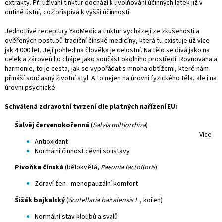
extrakty. Při užívání tinktur dochází k uvolňování účinných látek již v
dutině ústní, což přispívá k vyšší účinnosti.
Jednotlivé receptury YaoMedica tinktur vycházejí ze zkušeností a
ověřených postupů tradiční čínské medicíny, která tu existuje už více
jak 4 000 let. Její pohled na člověka je celostní. Na tělo se dívá jako na
celek a zároveň ho chápe jako součást okolního prostředí. Rovnováha a
harmonie, to je cesta, jak se vypořádat s mnoha obtížemi, které nám
přináší současný životní styl. A to nejen na úrovni fyzického těla, ale i na
úrovni psychické.
Schválená zdravotní tvrzení dle platných nařízení EU:
Šalvěj červenokořenná
(
Salvia miltiorrhiza
)
Více
Antioxidant
Normální činnost cévní soustavy
Pivoňka čínská
(bělokvětá,
Paeonia lactofloris
)
Zdraví žen - menopauzální komfort
Šišák bajkalský
(
Scutellaria baicalensis L
., kořen)
Normální stav kloubů a svalů