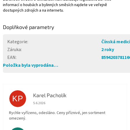
informací o houbách a bylinných směsích najdete ve veřejně
dostupných zdrojích a na internetu.
Doplňkové parametry
Kategorie
:
Čínská medic
Záruka
:
2 roky
EAN
:
859420378116
Položka byla vyprodána…
Karel Pacholík
KP
Hodnocení obchodu je 4 z 5 hvězdiček.
5.6.2026
Rychle vyřízeno, odesláno. Ceny příznivé, jen sortiment
omezený.