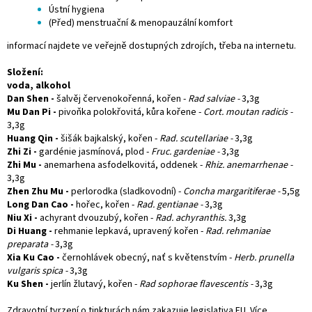
Ústní hygiena
(Před) menstruační & menopauzální komfort
informací najdete ve veřejně dostupných zdrojích, třeba na internetu.
Složení:
voda, alkohol
Dan Shen -
šalvěj červenokořenná, kořen -
Rad salviae -
3,3g
Mu Dan Pi -
pivoňka polokřovitá, kůra kořene -
Cort. moutan radicis -
3,3g
Huang Qin -
šišák bajkalský, kořen -
Rad. scutellariae -
3,3g
Zhi Zi -
gardénie jasmínová, plod -
Fruc. gardeniae -
3,3g
Zhi Mu -
anemarhena asfodelkovitá, oddenek -
Rhiz. anemarrhenae -
3,3g
Zhen Zhu Mu -
perlorodka (sladkovodní) -
Concha margaritiferae -
5,5g
Long Dan Cao -
hořec, kořen -
Rad. gentianae -
3,3g
Niu Xi -
achyrant dvouzubý, kořen -
Rad. achyranthis.
3,3g
Di Huang -
rehmanie lepkavá, upravený kořen -
Rad. rehmaniae
preparata -
3,3g
Xia Ku Cao -
černohlávek obecný, nať s květenstvím -
Herb. prunella
vulgaris spica -
3,3g
Ku Shen -
jerlín žlutavý, kořen -
Rad sophorae flavescentis -
3,3g
Zdravotní tvrzení o tinkturách nám zakazuje legislativa EU. Více