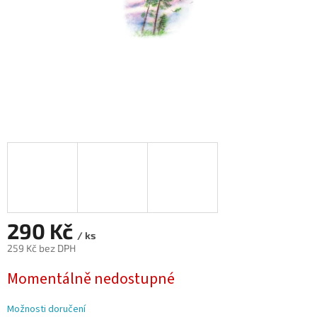
290 Kč
/ ks
259 Kč bez DPH
Měrná
Momentálně nedostupné
cena:
Možnosti doručení