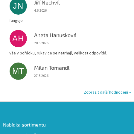
Jiří Nechvíl
JN
Hodnocení obchodu je 5 z 5 hvězdiček.
4.6.2026
funguje.
Aneta Hanusková
AH
Hodnocení obchodu je 5 z 5 hvězdiček.
28.5.2026
Vše v pořádku, rukavice se netrhají, velikost odpovídá.
Milan Tomandl
MT
Hodnocení obchodu je 5 z 5 hvězdiček.
27.5.2026
Zobrazit další hodnocení
Z
á
p
a
Nabídka sortimentu
t