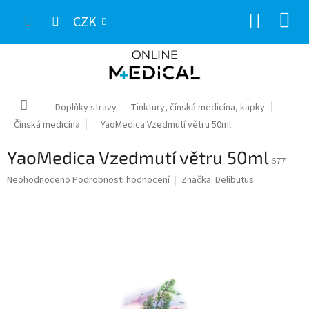
Přejít
NÁKUP
na
CZK
obsah
KOŠÍK
Domů
Doplňky stravy
Tinktury, čínská medicína, kapky
Čínská medicína
YaoMedica Vzedmutí větru 50ml
YaoMedica Vzedmutí větru 50ml
677
Průměrné
Neohodnoceno
Podrobnosti hodnocení
Značka:
Delibutus
hodnocení
produktu
je
0,0
z
5
hvězdiček.