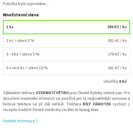
Položka byla vyprodána…
Množstevní sleva
1 ks
290 Kč
/ ks
2 ks = sleva 3 %
281 Kč
/ ks
3 - 4 ks = sleva 5 %
276 Kč
/ ks
5 a více ks = sleva 10 %
261 Kč
/ ks
Ušetříte
0 Kč
Základem tinktury
VZEDMUTÍ VĚTRU
jsou čínské bylinky neboli yao. Pro
dosažení maximální účinnosti se používá jen ta nejkvalitnější surovina a
hotová tinktura se již dál neředí. Tinktura
BÍLÝ ZÁMOTEK
vychází z
receptu tradiční čínské medicíny Liu Wei Di Huang Wan.
Detailní informace