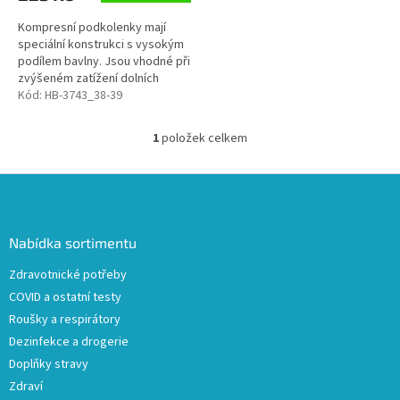
Kompresní podkolenky mají
speciální konstrukci s vysokým
podílem bavlny. Jsou vhodné při
zvýšeném zatížení dolních
končetin, působí jako prevence
Kód:
HB-3743_38-39
proti křečovým žilám,
pozitivně...
1
položek celkem
O
v
l
Z
á
á
d
p
a
a
Nabídka sortimentu
c
t
í
Zdravotnické potřeby
í
p
COVID a ostatní testy
r
v
Roušky a respirátory
k
Dezinfekce a drogerie
y
Doplňky stravy
v
ý
Zdraví
p