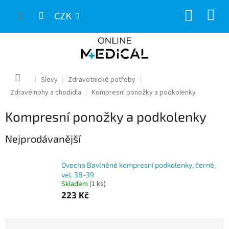
Přejít
NÁKUP
na
CZK
obsah
KOŠÍK
Domů
Slevy
Zdravotnické potřeby
Zdravé nohy a chodidla
Kompresní ponožky a podkolenky
Kompresní ponožky a podkolenky
Nejprodávanější
Ovecha Bavlněné kompresní podkolenky, černé,
vel. 38-39
Skladem
(1 ks)
223 Kč
Ř