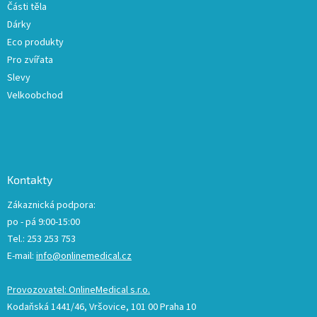
Části těla
i
Dárky
s
u
Eco produkty
Pro zvířata
Slevy
Velkoobchod
Kontakty
Zákaznická podpora:
po - pá 9:00-15:00
Tel.: 253 253 753
E-mail:
info@onlinemedical.cz
Provozovatel: OnlineMedical s.r.o.
Kodaňská 1441/46, Vršovice, 101 00 Praha 10