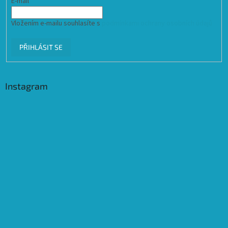
E-mail
Vložením e-mailu souhlasíte s
podmínkami ochrany osobních údajů
PŘIHLÁSIT SE
Instagram