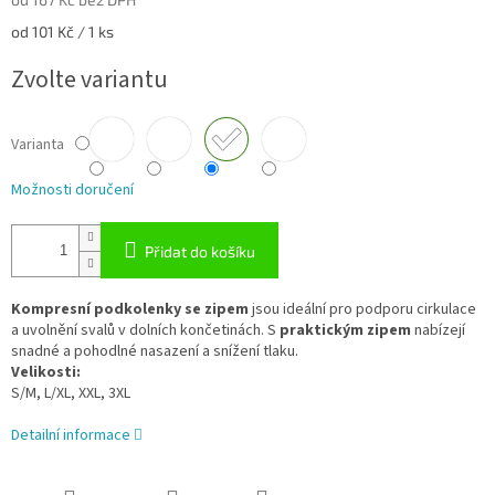
Měrná
od 101 Kč / 1 ks
cena:
Zvolte variantu
Varianta
Možnosti doručení
Přidat do košíku
Kompresní
podkolenky
se
zipem
jsou ideální pro podporu cirkulace
a uvolnění svalů v dolních končetinách. S
praktickým
zipem
nabízejí
snadné a pohodlné nasazení a snížení tlaku.
Velikosti:
S/M, L/XL, XXL, 3XL
Detailní informace