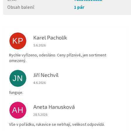
Obsah balení
:
1 pár
Karel Pacholík
KP
Hodnocení obchodu je 4 z 5 hvězdiček.
5.6.2026
Rychle vyřízeno, odesláno. Ceny příznivé, jen sortiment
omezený.
Jiří Nechvíl
JN
Hodnocení obchodu je 5 z 5 hvězdiček.
4.6.2026
funguje.
Aneta Hanusková
AH
Hodnocení obchodu je 5 z 5 hvězdiček.
28.5.2026
Vše v pořádku, rukavice se netrhají, velikost odpovídá.