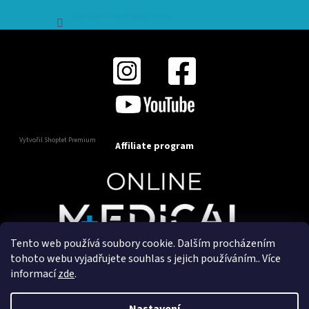
Sledovat na Instagramu
Vytvořil Shoptet Premium
Affiliate program
Tento web používá soubory cookie. Dalším procházením
Copyright 2025
OnlineMedical.cz
. Všechna práva
tohoto webu vyjadřujete souhlas s jejich používáním.. Více
vyhrazena.
informací
zde
.
Vytvořil a marketingově zajišťuje
HyperGroup.cz