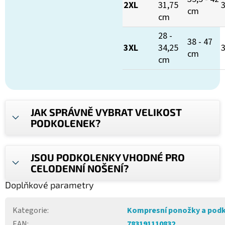
2XL
31,75
cm
cm
28 -
38 - 47
3XL
34,25
cm
cm
JAK SPRÁVNĚ VYBRAT VELIKOST
PODKOLENEK?
JSOU PODKOLENKY VHODNÉ PRO
CELODENNÍ NOŠENÍ?
Doplňkové parametry
Kategorie
:
Kompresní ponožky a pod
EAN
:
783191110832