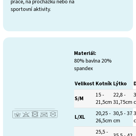
práce, na procházku nebo na
sportovní aktivity.
Materiál:
80% bavlna 20%
spandex
Velikost
Kotník
Lýtko
15 -
22,8 -
3
S/M
21,5cm
31,75cm
20,25 -
30,5 - 37
3
L/XL
26,5cm
cm
25,5 -
35,5 - 42