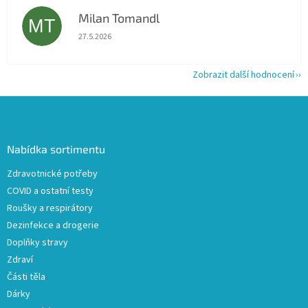
Milan Tomandl
MT
Hodnocení obchodu je 5 z 5 hvězdiček.
27.5.2026
Zobrazit další hodnocení
Z
á
p
a
Nabídka sortimentu
t
Zdravotnické potřeby
í
COVID a ostatní testy
Roušky a respirátory
Dezinfekce a drogerie
Doplňky stravy
Zdraví
Části těla
Dárky