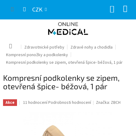
Přejít
NÁKUP
na
CZK
obsah
KOŠÍK
Domů
Zdravotnické potřeby
Zdravé nohy a chodidla
Kompresní ponožky a podkolenky
Kompresní podkolenky se zipem, otevřená špice- béžová, 1 pár
Kompresní podkolenky se zipem,
otevřená špice- béžová, 1 pár
Průměrné
11 hodnocení
Podrobnosti hodnocení
Značka:
ZBCH
Akce
hodnocení
produktu
je
5,0
z