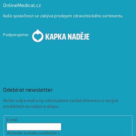
OnlineMedical.cz
Naše společnost se zabývá prodejem zdravotnického sortimentu.
Podporujeme:
Odebírat newsletter
Vložte svůj e-mail a my vám budeme zasílat informace o nových
produktech na našem e-shopu.
E-mail
Vložením e-mailu souhlasíte s
podmínkami ochrany osobních údajů