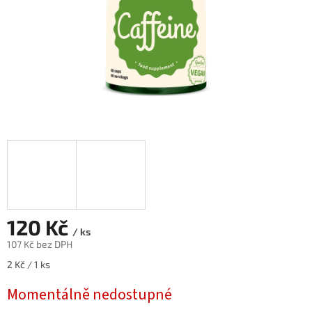
120 Kč
/ ks
107 Kč bez DPH
Měrná
2 Kč / 1 ks
cena:
Momentálně nedostupné