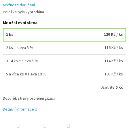
Možnosti doručení
Položka byla vyprodána…
Množstevní sleva
1 ks
120 Kč
/ ks
2 ks = sleva 3 %
116 Kč
/ ks
3 - 4 ks = sleva 5 %
114 Kč
/ ks
5 a více ks = sleva 10 %
108 Kč
/ ks
Ušetříte
0 Kč
Doplněk stravy pro energizaci
Detailní informace