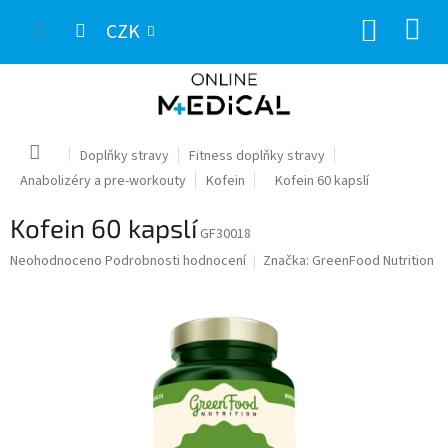
Přejít
NÁKUP
na
CZK
obsah
KOŠÍK
Domů
Doplňky stravy
Fitness doplňky stravy
Anabolizéry a pre-workouty
Kofein
Kofein 60 kapslí
Kofein 60 kapslí
GF30018
Průměrné
Neohodnoceno
Podrobnosti hodnocení
Značka:
GreenFood Nutrition
hodnocení
produktu
je
0,0
z
5
hvězdiček.