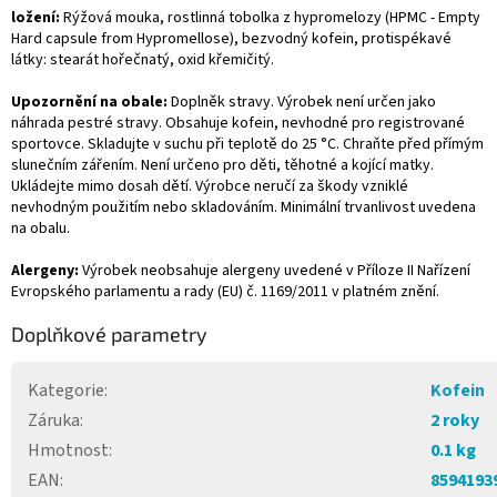
ložení:
Rýžová mouka, rostlinná tobolka z hypromelozy (HPMC - Empty
Hard capsule from Hypromellose), bezvodný kofein, protispékavé
látky: stearát hořečnatý, oxid křemičitý.
Upozornění na obale:
Doplněk stravy. Výrobek není určen jako
náhrada pestré stravy. Obsahuje kofein, nevhodné pro registrované
sportovce. Skladujte v suchu při teplotě do 25 °C. Chraňte před přímým
slunečním zářením. Není určeno pro děti, těhotné a kojící matky.
Ukládejte mimo dosah dětí. Výrobce neručí za škody vzniklé
nevhodným použitím nebo skladováním. Minimální trvanlivost uvedena
na obalu.
Alergeny:
Výrobek neobsahuje alergeny uvedené v Příloze II Nařízení
Evropského parlamentu a rady (EU) č. 1169/2011 v platném znění.
Doplňkové parametry
Kategorie
:
Kofein
Záruka
:
2 roky
Hmotnost
:
0.1 kg
EAN
:
8594193