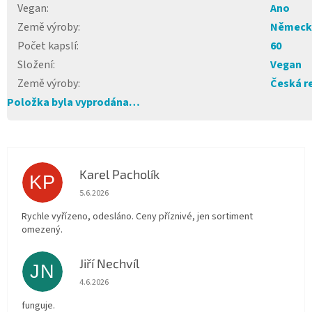
Vegan
:
Ano
Země výroby
:
Německ
Počet kapslí
:
60
Složení
:
Vegan
Země výroby
:
Česká r
Položka byla vyprodána…
Karel Pacholík
KP
Hodnocení obchodu je 4 z 5 hvězdiček.
5.6.2026
Rychle vyřízeno, odesláno. Ceny příznivé, jen sortiment
omezený.
Jiří Nechvíl
JN
Hodnocení obchodu je 5 z 5 hvězdiček.
4.6.2026
funguje.