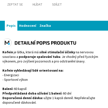
ZEPTAT SE
HLÍDAT
SDÍLET
Popis
Hodnocení
Značka
DETAILNÍ POPIS PRODUKTU
Kofein
je látka, která má
silné stimulační účinky
na nervovou
soustavu a
podporuje spalování tuku
. Je vhodný před fyzickým
výkonem, pro zvýšení pozornosti a pro odstranění únavy.
Kofein vyhledávají lidé orientovaní na:
- Energizaci
- Sportovní výkon
Balení:
60
kapslí
Předpokládaná doba užívání 1 balení:
60 dní
Doporučená denní dávka:
užijte 1 kapsli denně. Nepřekračujte
doporučené dávkování.