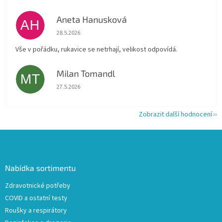
Aneta Hanusková
AH
Hodnocení obchodu je 5 z 5 hvězdiček.
28.5.2026
Vše v pořádku, rukavice se netrhají, velikost odpovídá.
Milan Tomandl
MT
Hodnocení obchodu je 5 z 5 hvězdiček.
27.5.2026
Zobrazit další hodnocení
Z
á
p
a
Nabídka sortimentu
t
Zdravotnické potřeby
í
COVID a ostatní testy
Roušky a respirátory