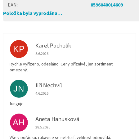
EAN
:
8596040014609
Položka byla vyprodána…
Karel Pacholík
KP
Hodnocení obchodu je 4 z 5 hvězdiček.
5.6.2026
Rychle vyřízeno, odesláno. Ceny příznivé, jen sortiment
omezený.
Jiří Nechvíl
JN
Hodnocení obchodu je 5 z 5 hvězdiček.
4.6.2026
funguje.
Aneta Hanusková
AH
Hodnocení obchodu je 5 z 5 hvězdiček.
28.5.2026
Vše v pořádku, rukavice se netrhají, velikost odpovídá.