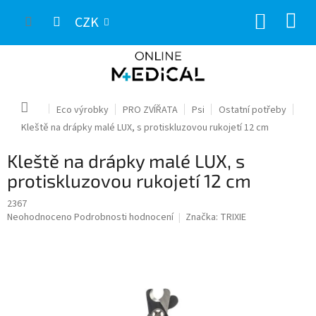
Přejít
NÁKUP
na
CZK
obsah
KOŠÍK
Domů
Eco výrobky
PRO ZVÍŘATA
Psi
Ostatní potřeby
Kleště na drápky malé LUX, s protiskluzovou rukojetí 12 cm
Kleště na drápky malé LUX, s
protiskluzovou rukojetí 12 cm
2367
Průměrné
Neohodnoceno
Podrobnosti hodnocení
Značka:
TRIXIE
hodnocení
produktu
je
0,0
z
5
hvězdiček.