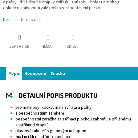
a ptáky. Příliš dlouhé drápky zvířátku způsobují bolest a mohou
dokonce způsobit trvalé poškození postavení packy.
Detailní informace
ZEPTAT SE
HLÍDAT
SDÍLET
Popis
Hodnocení
Značka
DETAILNÍ POPIS PRODUKTU
pro malé psy, kočky, malá zvířata a ptáky
s bezpečnostním zámkem
bezpečnostní zarážka za stříhací plochou zabraňuje přílišnému
zastřihnutí drápků
plastová rukojeť s gumovým úchopem
materiál:
plast/nerezová ocel