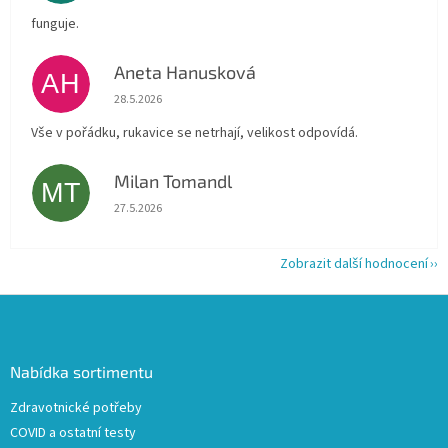
funguje.
Aneta Hanusková
AH
Hodnocení obchodu je 5 z 5 hvězdiček.
28.5.2026
Vše v pořádku, rukavice se netrhají, velikost odpovídá.
Milan Tomandl
MT
Hodnocení obchodu je 5 z 5 hvězdiček.
27.5.2026
Zobrazit další hodnocení
Z
á
p
a
Nabídka sortimentu
t
Zdravotnické potřeby
í
COVID a ostatní testy