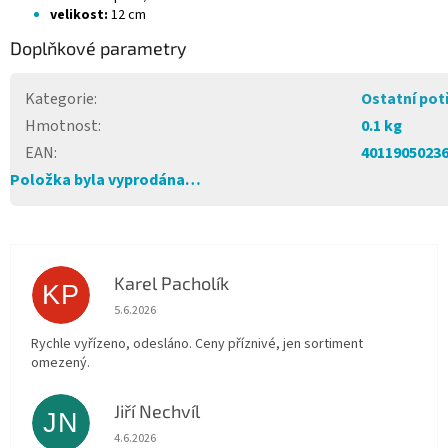
velikost:
12 cm
Doplňkové parametry
Kategorie
:
Ostatní pot
Hmotnost
:
0.1 kg
EAN
:
4011905023
Položka byla vyprodána…
Karel Pacholík
KP
Hodnocení obchodu je 4 z 5 hvězdiček.
5.6.2026
Rychle vyřízeno, odesláno. Ceny příznivé, jen sortiment
omezený.
Jiří Nechvíl
JN
Hodnocení obchodu je 5 z 5 hvězdiček.
4.6.2026