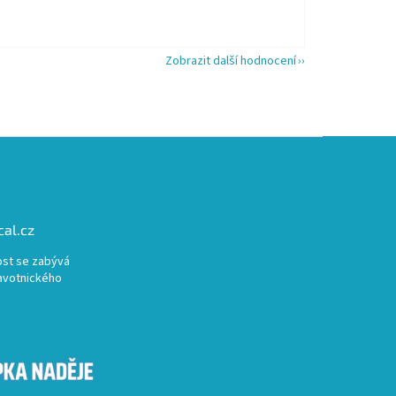
Zobrazit další hodnocení
al.cz
st se zabývá
avotnického