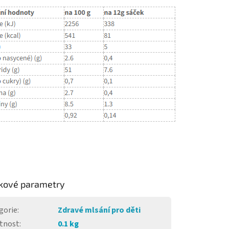
kové parametry
gorie
:
Zdravé mlsání pro děti
tnost
:
0.1 kg