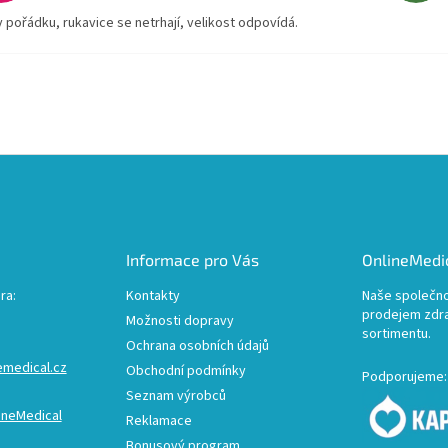
v pořádku, rukavice se netrhají, velikost odpovídá.
Informace pro Vás
OnlineMedic
ra:
Kontakty
Naše společno
prodejem zdr
Možnosti dopravy
sortimentu.
Ochrana osobních údajů
emedical.cz
Obchodní podmínky
Podporujeme:
Seznam výrobců
ineMedical
Reklamace
Bonusový program