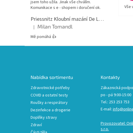
jsem toho užila. Jinak vše chválím.
Vše 
Komunikace s e - shopem i doručení ok.
Priessnitz Kloubní mazání De Luxe, 200ml
Milan Tomandl
|
Hodnocení produktu je 5 z 5 hvězdiček.
Mě pomáhá 👍
Z
á
p
a
t
Nabídka sortimentu
Kontakty
í
Zdravotnické potřeby
Zákaznická podpo
po - pá 9:00-15:00
COVID a ostatní testy
Tel.: 253 253 753
Roušky a respirátory
E-mail:
info@onlin
Dezinfekce a drogerie
Doplňky stravy
Provozovatel: Onl
Zdraví
s.r.o.
Části těla