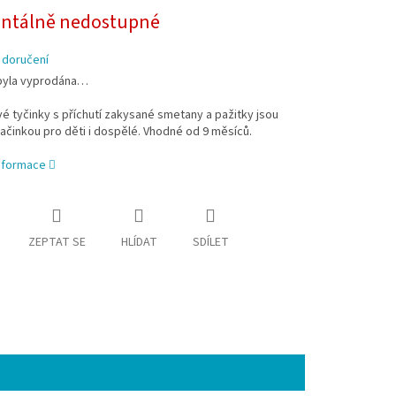
tálně nedostupné
 doručení
byla vyprodána…
é tyčinky s příchutí zakysané smetany a pažitky jsou
vačinkou pro děti i dospělé. Vhodné od 9 měsíců.
informace
ZEPTAT SE
HLÍDAT
SDÍLET