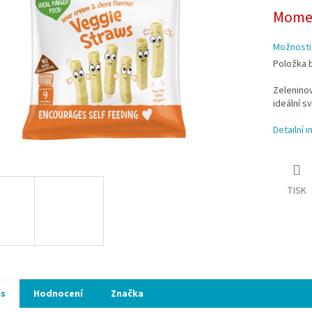
ek.
Momen
Možnosti
Položka 
Zeleninov
ideální s
Detailní 
TISK
is
Hodnocení
Značka