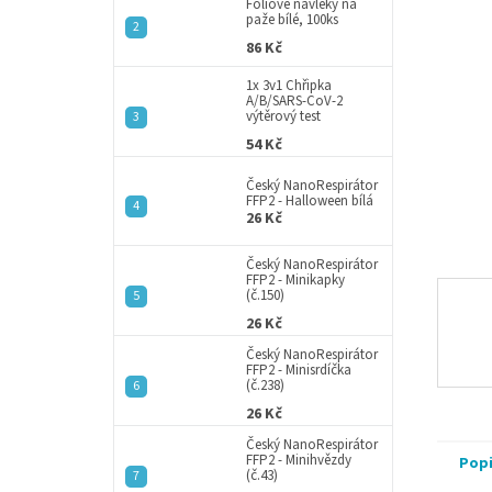
a
Fóliové návleky na
hvězdič
paže bílé, 100ks
n
86 Kč
e
l
1x 3v1 Chřipka
A/B/SARS-CoV-2
výtěrový test
54 Kč
Český NanoRespirátor
FFP2 - Halloween bílá
26 Kč
Český NanoRespirátor
FFP2 - Minikapky
(č.150)
26 Kč
Český NanoRespirátor
FFP2 - Minisrdíčka
(č.238)
26 Kč
Český NanoRespirátor
FFP2 - Minihvězdy
Pop
(č.43)