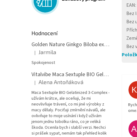
EAN
:
Bez 
Bez 
Příc
Hodnocení
Země
Golden Nature Ginkgo Biloba extrakt 50:1 60mg, 100 kapslí
Bez v
Jarmila
|
Položk
Hodnocení produktu je 5 z 5 hvězdiček.
Spokojenost
Vitalvibe Maca Sextuple BIO Gelatinized 3-Complex, 60 kapslí
Alena Antoňáková
|
Hodnocení produktu je 5 z 5 hvězdiček.
Maca Sextuple BIO Gelatinized 3-Complex -
užívám krátce, ale oceňuji, že mi
neovlivňuje trávení, co mi jiné výrobky z
Rych
macy dělaly. Pociťuji zmírnění návalů, ale
ome
ovlivňuje to moje usínání i když užívám
jenom jednu tobolku ráno, co je veliká
škoda. Ocenila bych i slabší verzi. Nechci
si prášek sypat, nemám tak přehled kolik