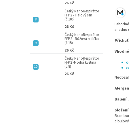
26 Kč
Český NanoRespirátor
FFP2 - Fialový sen
(č.106)
Lahodné 
26 Kč
snadno 
Český NanoRespirátor
FFP2 - Růžová srdíčka
Příchuť
(č.15)
26 Kč
Vhodné
Český NanoRespirátor
d
FFP2 -Modrá květina
(č.8)
c
26 Kč
Neobsahu
Alergen
Balení:
Složení
Brambor
cibulový