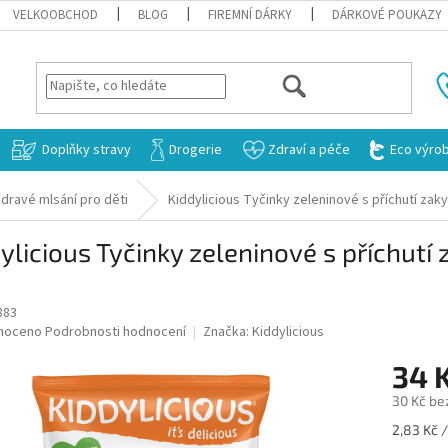
VELKOOBCHOD
BLOG
FIREMNÍ DÁRKY
DÁRKOVÉ POUKAZY
HLEDAT
Doplňky stravy
Drogerie
Zdraví a péče
Eco výro
dravé mlsání pro děti
Kiddylicious Tyčinky zeleninové s příchutí zak
ylicious Tyčinky zeleninové s příchutí
883
né
noceno
Podrobnosti hodnocení
Značka:
Kiddylicious
ní
34 
u
30 Kč be
Měrná
2,83 Kč /
cena: