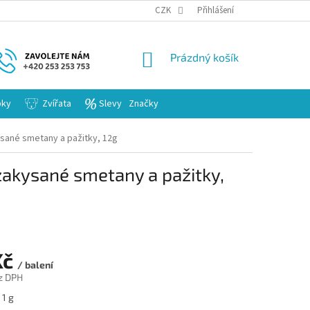
KARIERA
CZK
Přihlášení
NÁKUPNÍ
Prázdný košík
KOŠÍK
bky
Zvířata
Slevy
Značky
ysané smetany a pažitky, 12g
 zakysané smetany a pažitky,
Kč
/ balení
z DPH
 1 g