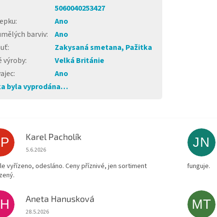
5060040253427
lepku
:
Ano
umělých barviv
:
Ano
huť
:
Zakysaná smetana, Pažitka
 výroby
:
Velká Británie
ajec
:
Ano
a byla vyprodána…
Karel Pacholík
KP
JN
Hodnocení obchodu je 4 z 5 hvězdiček.
5.6.2026
le vyřízeno, odesláno. Ceny příznivé, jen sortiment
funguje.
zený.
Aneta Hanusková
AH
MT
Hodnocení obchodu je 5 z 5 hvězdiček.
28.5.2026