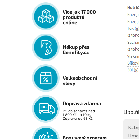
Více jak 17 000
produktů
online
Nákup přes
Benefity.cz
Velkoobchodní
slevy
Doprava zdarma
Doplň
Při objednávce nad
1 800 Kč do 10 kg.
Doprava od 65 Kč.
Kate
Hmo
Bonusový program