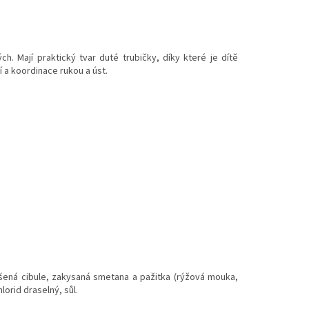
h. Mají praktický tvar duté trubičky, díky které je dítě
a koordinace rukou a úst.
šená cibule, zakysaná smetana a pažitka (rýžová mouka,
lorid draselný, sůl.