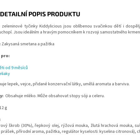
DETAILNÍ POPIS PRODUKTU
zeleninové tyčinky Kiddylicious jsou oblíbenou svačinkou dětí i dospělýc
uchopí. Jsou ideálním a hravým pomocníkem k rozvoji samostatného krmení 
:
Zakysaná smetana a pažitka
 pro:
ěti od 9 měsíců
eliaky
je lepek, vejce, přidané konzervační látky, umělá aromata a barviva.
y:
Obsahuje mléko. Může obsahovat stopy sóji a celeru.
12 g
:
ový škrob (30%), řepkový olej, rýžová mouka, žlutá hrachová mouka, su
 prášek, přírodní aroma, pažitka, regulátor kyselosti: kyselina citronová), ch