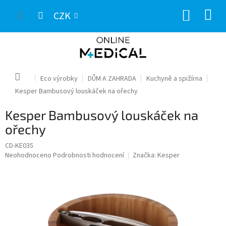
Přejít
NÁKUP
na
CZK
obsah
KOŠÍK
Domů
Eco výrobky
DŮM A ZAHRADA
Kuchyně a spižírna
Kesper Bambusový louskáček na ořechy
Kesper Bambusový louskáček na
ořechy
CD-KE035
Průměrné
Neohodnoceno
Podrobnosti hodnocení
Značka:
Kesper
hodnocení
produktu
je
0,0
z
5
hvězdiček.