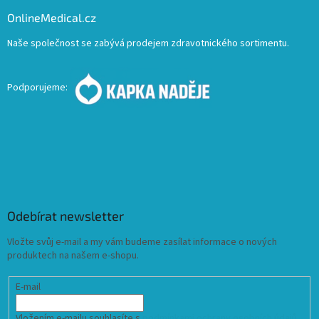
OnlineMedical.cz
Naše společnost se zabývá prodejem zdravotnického sortimentu.
Podporujeme:
Odebírat newsletter
Vložte svůj e-mail a my vám budeme zasílat informace o nových
produktech na našem e-shopu.
E-mail
Vložením e-mailu souhlasíte s
podmínkami ochrany osobních údajů