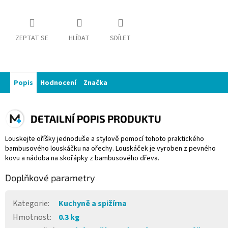
ZEPTAT SE
HLÍDAT
SDÍLET
Popis
Hodnocení
Značka
DETAILNÍ POPIS PRODUKTU
Louskejte oříšky jednoduše a stylově pomocí tohoto praktického
bambusového louskáčku na ořechy. Louskáček je vyroben z pevného
kovu a nádoba na skořápky z bambusového dřeva.
Doplňkové parametry
Kategorie
:
Kuchyně a spižírna
Hmotnost
:
0.3 kg