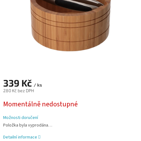
339 Kč
/ ks
280 Kč bez DPH
Měrná
Momentálně nedostupné
cena:
Možnosti doručení
Položka byla vyprodána…
Detailní informace