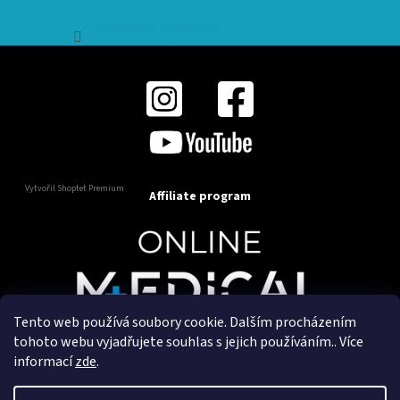
Sledovat na Instagramu
Vytvořil Shoptet Premium
Affiliate program
Tento web používá soubory cookie. Dalším procházením
Copyright 2025
OnlineMedical.cz
. Všechna práva
tohoto webu vyjadřujete souhlas s jejich používáním.. Více
vyhrazena.
informací
zde
.
Vytvořil a marketingově zajišťuje
HyperGroup.cz