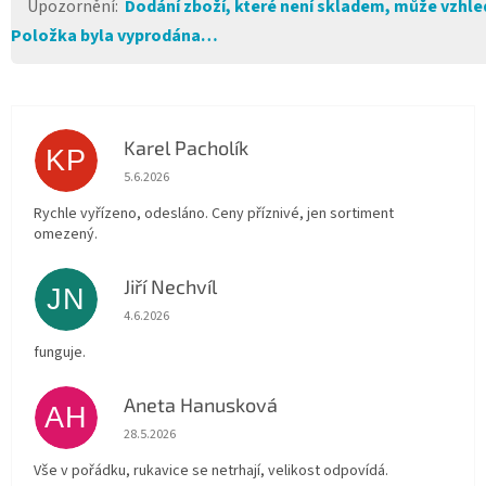
Upozornění
:
Dodání zboží, které není skladem, může vzhled
Položka byla vyprodána…
Karel Pacholík
KP
Hodnocení obchodu je 4 z 5 hvězdiček.
5.6.2026
Rychle vyřízeno, odesláno. Ceny příznivé, jen sortiment
omezený.
Jiří Nechvíl
JN
Hodnocení obchodu je 5 z 5 hvězdiček.
4.6.2026
funguje.
Aneta Hanusková
AH
Hodnocení obchodu je 5 z 5 hvězdiček.
28.5.2026
Vše v pořádku, rukavice se netrhají, velikost odpovídá.