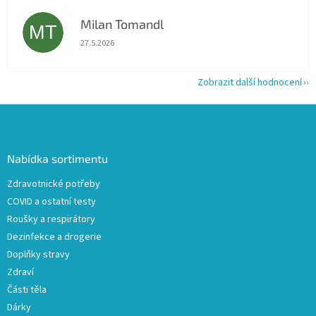
Milan Tomandl
MT
Hodnocení obchodu je 5 z 5 hvězdiček.
27.5.2026
Zobrazit další hodnocení
Z
á
p
a
Nabídka sortimentu
t
Zdravotnické potřeby
í
COVID a ostatní testy
Roušky a respirátory
Dezinfekce a drogerie
Doplňky stravy
Zdraví
Části těla
Dárky