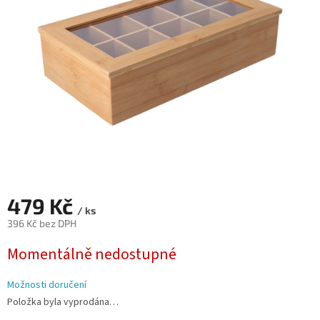
hvězdiček.
479 Kč
/ ks
396 Kč bez DPH
Měrná
Momentálně nedostupné
cena:
Možnosti doručení
Položka byla vyprodána…