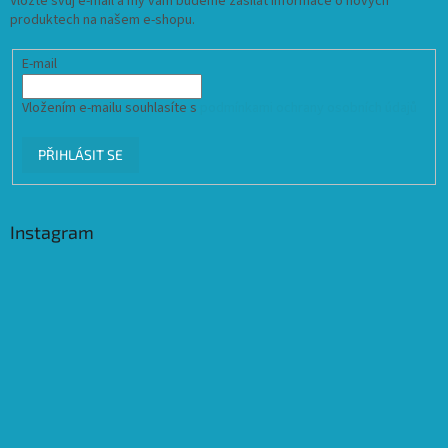
Vložte svůj e-mail a my vám budeme zasílat informace o nových
produktech na našem e-shopu.
E-mail
Vložením e-mailu souhlasíte s
podmínkami ochrany osobních údajů
PŘIHLÁSIT SE
Instagram