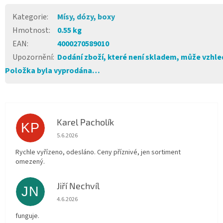
Kategorie
:
Mísy, dózy, boxy
Hmotnost
:
0.55 kg
EAN
:
4000270589010
Upozornění
:
Dodání zboží, které není skladem, může vzhled
Položka byla vyprodána…
Karel Pacholík
KP
Hodnocení obchodu je 4 z 5 hvězdiček.
5.6.2026
Rychle vyřízeno, odesláno. Ceny příznivé, jen sortiment
omezený.
Jiří Nechvíl
JN
Hodnocení obchodu je 5 z 5 hvězdiček.
4.6.2026
funguje.