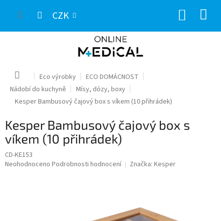
Přejít
NÁKUP
na
CZK
obsah
KOŠÍK
Domů
Eco výrobky
ECO DOMÁCNOST
Nádobí do kuchyně
Mísy, dózy, boxy
Kesper Bambusový čajový box s víkem (10 přihrádek)
Kesper Bambusový čajový box s
víkem (10 přihrádek)
CD-KE153
Průměrné
Neohodnoceno
Podrobnosti hodnocení
Značka:
Kesper
hodnocení
produktu
je
0,0
z
5