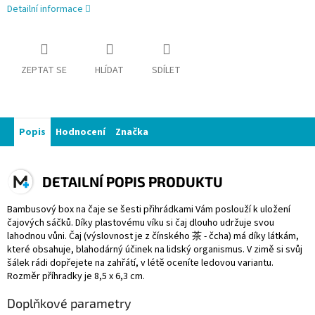
Detailní informace
ZEPTAT SE
HLÍDAT
SDÍLET
Popis
Hodnocení
Značka
DETAILNÍ POPIS PRODUKTU
Bambusový box na čaje se šesti přihrádkami Vám poslouží k uložení
čajových sáčků. Díky plastovému víku si čaj dlouho udržuje svou
lahodnou vůni. Čaj (výslovnost je z čínského 茶 - čcha) má díky látkám,
které obsahuje, blahodárný účinek na lidský organismus. V zimě si svůj
šálek rádi dopřejete na zahřátí, v létě oceníte ledovou variantu.
Rozměr příhradky je 8,5 x 6,3 cm.
Doplňkové parametry