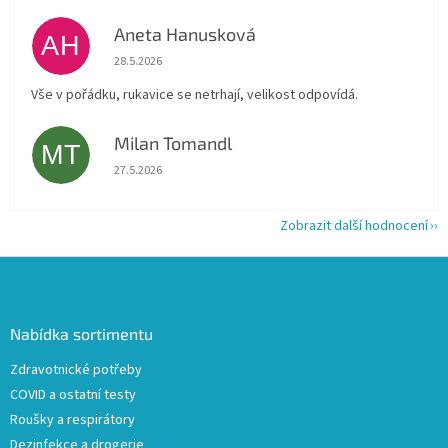
Aneta Hanusková
AH
Hodnocení obchodu je 5 z 5 hvězdiček.
28.5.2026
Vše v pořádku, rukavice se netrhají, velikost odpovídá.
Milan Tomandl
MT
Hodnocení obchodu je 5 z 5 hvězdiček.
27.5.2026
Zobrazit další hodnocení
Z
á
p
a
Nabídka sortimentu
t
Zdravotnické potřeby
í
COVID a ostatní testy
Roušky a respirátory
Dezinfekce a drogerie