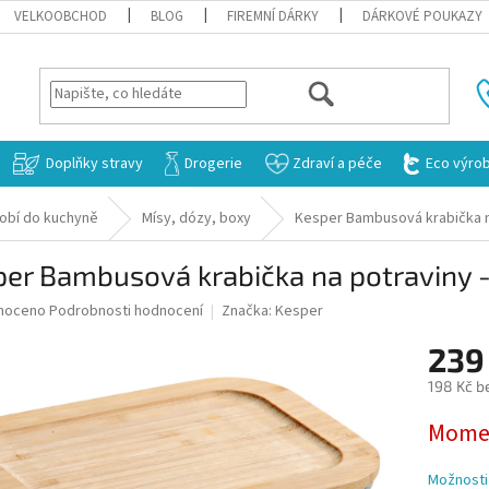
VELKOOBCHOD
BLOG
FIREMNÍ DÁRKY
DÁRKOVÉ POUKAZY
HLEDAT
Doplňky stravy
Drogerie
Zdraví a péče
Eco výro
obí do kuchyně
Mísy, dózy, boxy
Kesper Bambusová krabička na
er Bambusová krabička na potraviny 
né
noceno
Podrobnosti hodnocení
Značka:
Kesper
ní
239
u
198 Kč b
Měrná
Momen
cena:
ek.
Možnosti