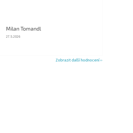
Milan Tomandl
Hodnocení obchodu je 5 z 5 hvězdiček.
27.5.2026
Zobrazit další hodnocení