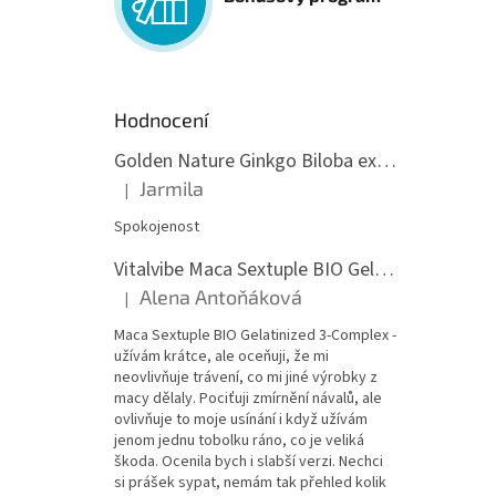
Hodnocení
Golden Nature Ginkgo Biloba extrakt 50:1 60mg, 100 kapslí
Jarmila
|
Hodnocení produktu je 5 z 5 hvězdiček.
Spokojenost
Vitalvibe Maca Sextuple BIO Gelatinized 3-Complex, 60 kapslí
Alena Antoňáková
|
Hodnocení produktu je 5 z 5 hvězdiček.
Maca Sextuple BIO Gelatinized 3-Complex -
užívám krátce, ale oceňuji, že mi
neovlivňuje trávení, co mi jiné výrobky z
macy dělaly. Pociťuji zmírnění návalů, ale
ovlivňuje to moje usínání i když užívám
jenom jednu tobolku ráno, co je veliká
škoda. Ocenila bych i slabší verzi. Nechci
si prášek sypat, nemám tak přehled kolik