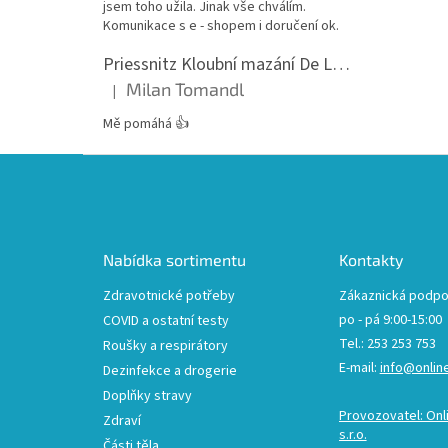
jsem toho užila. Jinak vše chválím.
Komunikace s e - shopem i doručení ok.
Priessnitz Kloubní mazání De Luxe, 200ml
Milan Tomandl
|
Hodnocení produktu je 5 z 5 hvězdiček.
Mě pomáhá 👍
Z
á
p
a
t
Nabídka sortimentu
Kontakty
í
Zdravotnické potřeby
Zákaznická podpo
po - pá 9:00-15:00
COVID a ostatní testy
Tel.: 253 253 753
Roušky a respirátory
E-mail:
info@onlin
Dezinfekce a drogerie
Doplňky stravy
Provozovatel: Onl
Zdraví
s.r.o.
Části těla