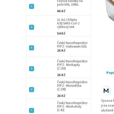
a
Fóliové návleky na
paže bílé, 100ks
n
86 Kč
e
l
1x 3v1 Chřipka
A/B/SARS-CoV-2
výtěrový test
54 Kč
Český NanoRespirátor
FFP2 - Halloween bílá
26 Kč
Český NanoRespirátor
FFP2 - Minikapky
(č.150)
Pop
26 Kč
Český NanoRespirátor
FFP2 - Minisrdíčka
(č.238)
26 Kč
Vysoce k
Český NanoRespirátor
ji na s
FFP2 - Minihvězdy
(č.43)
uložené