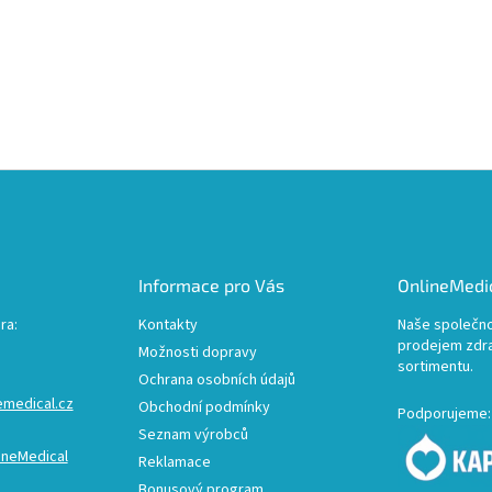
Informace pro Vás
OnlineMedic
ra:
Kontakty
Naše společno
prodejem zdr
Možnosti dopravy
sortimentu.
Ochrana osobních údajů
emedical.cz
Obchodní podmínky
Podporujeme:
Seznam výrobců
ineMedical
Reklamace
Bonusový program