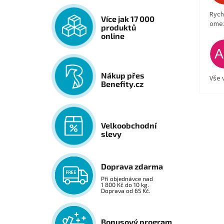
Rych
Více jak 17 000
ome
produktů
online
Nákup přes
Vše 
Benefity.cz
Velkoobchodní
slevy
Doprava zdarma
Při objednávce nad
1 800 Kč do 10 kg.
Doprava od 65 Kč.
Bonusový program