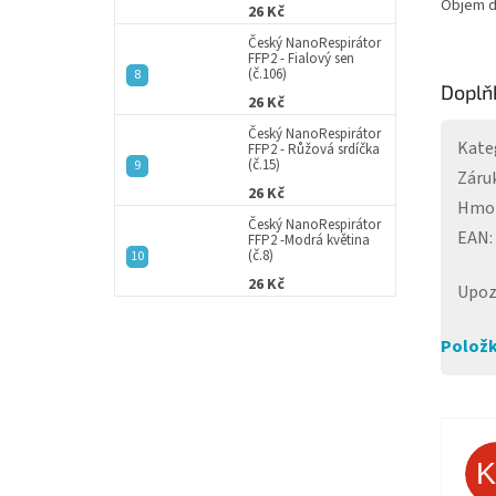
Objem dó
26 Kč
Český NanoRespirátor
FFP2 - Fialový sen
(č.106)
Doplň
26 Kč
Český NanoRespirátor
Kate
FFP2 - Růžová srdíčka
(č.15)
Záru
26 Kč
Hmo
Český NanoRespirátor
EAN
:
FFP2 -Modrá květina
(č.8)
26 Kč
Upoz
Položk