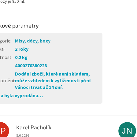
zy je 850 ml.
kové parametry
gorie
:
Mísy, dózy, boxy
ka
:
2 roky
tnost
:
0.2 kg
4000270380228
Dodání zboží, které není skladem,
ornění
:
může vzhledem k vytíženosti před
Vánoci trvat až 14 dní.
a byla vyprodána…
Karel Pacholík
KP
JN
Hodnocení obchodu je 4 z 5 hvězdiček.
5.6.2026