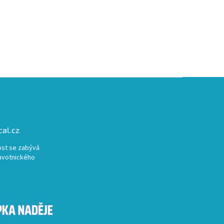
al.cz
st se zabývá
avotnického