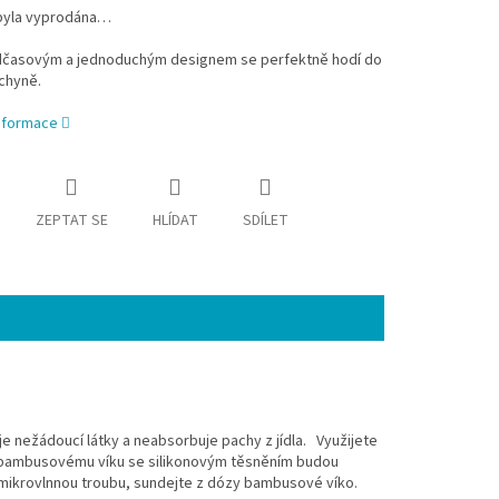
byla vyprodána…
časovým a jednoduchým designem se perfektně hodí do
chyně.
informace
ZEPTAT SE
HLÍDAT
SDÍLET
je nežádoucí látky a neabsorbuje pachy z jídla. Využijete
ky bambusovému víku se silikonovým těsněním budou
mikrovlnnou troubu, sundejte z dózy bambusové víko.