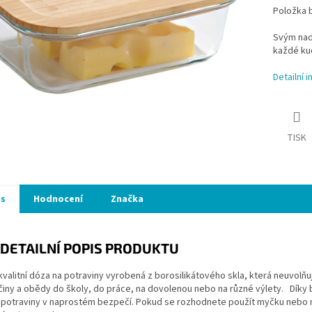
Položka 
Svým nad
každé ku
Detailní 
TISK
is
Hodnocení
Značka
DETAILNÍ POPIS PRODUKTU
valitní dóza na potraviny vyrobená z borosilikátového skla, která neuvolňu
vačiny a obědy do školy, do práce, na dovolenou nebo na různé výlety. Dí
 potraviny v naprostém bezpečí. Pokud se rozhodnete použít myčku nebo 