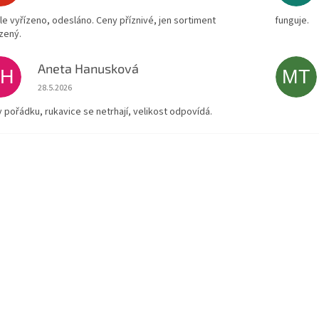
le vyřízeno, odesláno. Ceny příznivé, jen sortiment
funguje.
zený.
Aneta Hanusková
AH
MT
Hodnocení obchodu je 5 z 5 hvězdiček.
28.5.2026
v pořádku, rukavice se netrhají, velikost odpovídá.