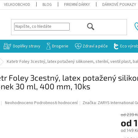
VELKOOBCHOD
BLOG
FIREMNÍ DÁRKY
DÁRKOVÉ POUKAZY
HLEDAT
Doplňky stravy
Drogerie
Zdraví a péče
Eco výro
Katetr Foley 3cestný, latex potažený silikonem, sterilní, ventil plast, 
tr Foley 3cestný, latex potažený silikon
ónek 30 ml, 400 mm, 10ks
Průměrné
Neohodnoceno
Podrobnosti hodnocení
Značka:
ZARYS International 
hodnocení
produktu
od 239 K
je
od
1
0,0
od
149 K
z
5