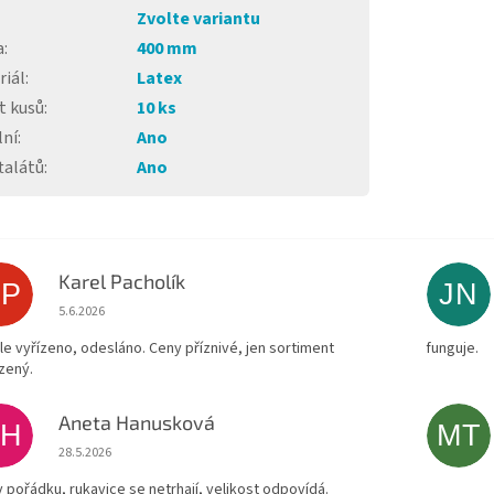
Zvolte variantu
a
:
400 mm
riál
:
Latex
t kusů
:
10 ks
lní
:
Ano
talátů
:
Ano
Karel Pacholík
KP
JN
Hodnocení obchodu je 4 z 5 hvězdiček.
5.6.2026
le vyřízeno, odesláno. Ceny příznivé, jen sortiment
funguje.
zený.
Aneta Hanusková
AH
MT
Hodnocení obchodu je 5 z 5 hvězdiček.
28.5.2026
v pořádku, rukavice se netrhají, velikost odpovídá.