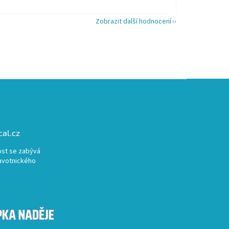
Zobrazit další hodnocení
al.cz
st se zabývá
avotnického