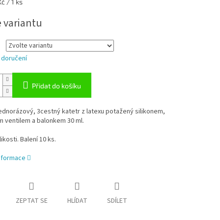
č / 1 ks
e variantu
 doručení
Přidat do košíku
 jednorázový, 3cestný katetr z latexu potažený silikonem,
m ventilem a balonkem 30 ml.
ikosti. Balení 10 ks.
informace
ZEPTAT SE
HLÍDAT
SDÍLET