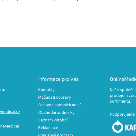
Informace pro Vás
OnlineMedic
ra:
Kontakty
Naše společno
prodejem zdr
Možnosti dopravy
sortimentu.
Ochrana osobních údajů
emedical.cz
Obchodní podmínky
Podporujeme:
Seznam výrobců
ineMedical
Reklamace
Bonusový program