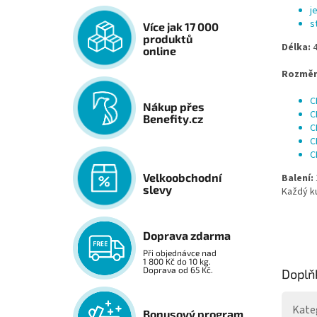
j
s
Více jak 17 000
produktů
Délka:
online
Rozměr
C
Nákup přes
C
Benefity.cz
C
C
C
Velkoobchodní
Balení:
slevy
Každý kus
Doprava zdarma
Při objednávce nad
1 800 Kč do 10 kg.
Doprava od 65 Kč.
Doplň
Kate
Bonusový program