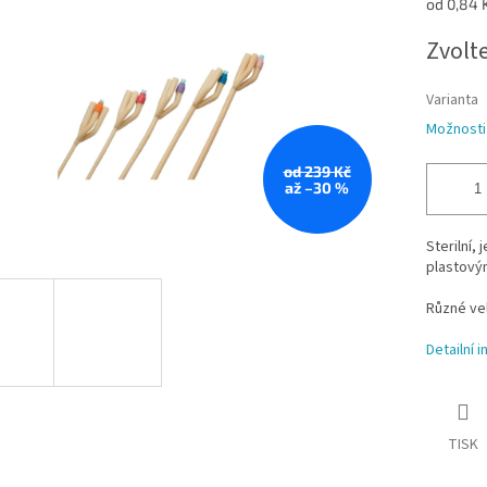
Měrná
od 0,84 K
hvězdiček.
cena:
Zvolt
Varianta
Možnosti
od 239 Kč
až –30 %
Sterilní,
plastový
Různé vel
Detailní 
TISK