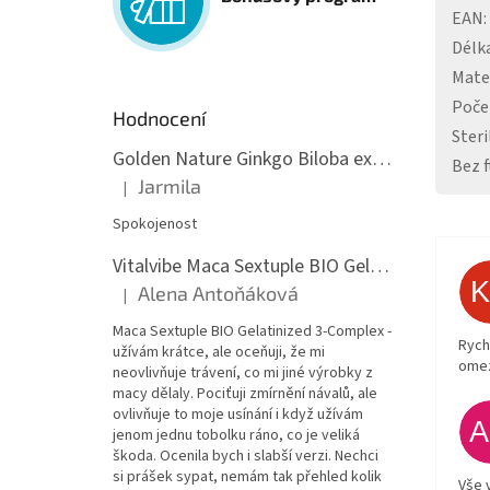
EAN
:
Délk
Mate
Poče
Hodnocení
Steri
Golden Nature Ginkgo Biloba extrakt 50:1 60mg, 100 kapslí
Bez f
Jarmila
|
Hodnocení produktu je 5 z 5 hvězdiček.
Spokojenost
Vitalvibe Maca Sextuple BIO Gelatinized 3-Complex, 60 kapslí
Alena Antoňáková
|
Hodnocení produktu je 5 z 5 hvězdiček.
Maca Sextuple BIO Gelatinized 3-Complex -
Rych
užívám krátce, ale oceňuji, že mi
ome
neovlivňuje trávení, co mi jiné výrobky z
macy dělaly. Pociťuji zmírnění návalů, ale
ovlivňuje to moje usínání i když užívám
jenom jednu tobolku ráno, co je veliká
škoda. Ocenila bych i slabší verzi. Nechci
si prášek sypat, nemám tak přehled kolik
Vše 