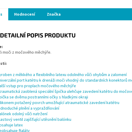
is
Hodnocení
Značka
DETAILNÍ POPIS PRODUKTU
e:
ži moči z močového měchýře.
sti:
yroben z měkkého a flexibilního latexu odolného vůči ohybům a zalomení
niverzální port katétru k drenáži moči vhodný do standardních konektorů 
alší vstup pro proplach močového měchýře
traumatická zaoblená speciální špička ulehčuje zavedení katétru do močo
pička se dvěma postranními očky s hladkými okraji
ilikonem potažený povrch umožňující atraumatické zavedení katétru
ednoduché plnění a vypraždňování
alónek odolný vůči natržení
lastový ventil zajišťující utěsnění balónku
bsahuje latex
eobsahuje ftaláty