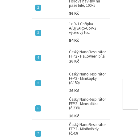
a
Fóliové návleky na
paže bílé, 100ks
n
86 Kč
e
l
1x 3v1 Chřipka
A/B/SARS-CoV-2
výtěrový test
54 Kč
Český NanoRespirátor
FFP2 - Halloween bílá
26 Kč
Český NanoRespirátor
FFP2 - Minikapky
(č.150)
26 Kč
Český NanoRespirátor
FFP2 - Minisrdíčka
(č.238)
26 Kč
Český NanoRespirátor
FFP2 - Minihvězdy
(č.43)