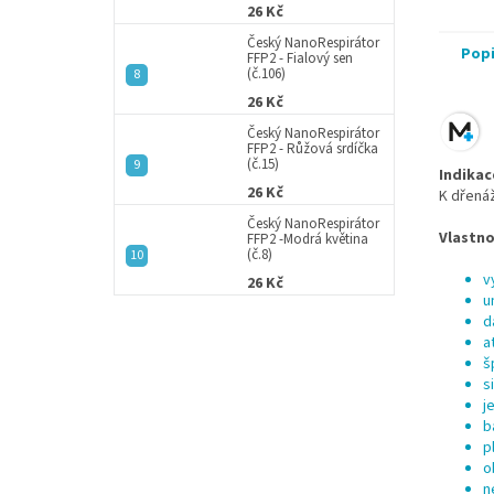
26 Kč
Český NanoRespirátor
Pop
FFP2 - Fialový sen
(č.106)
26 Kč
Český NanoRespirátor
FFP2 - Růžová srdíčka
(č.15)
Indikac
26 Kč
K dřená
Český NanoRespirátor
Vlastno
FFP2 -Modrá květina
(č.8)
v
26 Kč
u
d
a
š
s
j
b
p
o
n