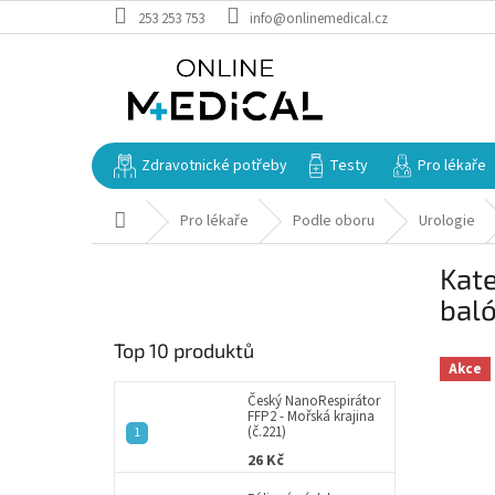
Přejít
253 253 753
info@onlinemedical.cz
na
obsah
Zdravotnické potřeby
Testy
Pro lékaře
Domů
Pro lékaře
Podle oboru
Urologie
P
Kate
o
s
bal
t
Top 10 produktů
r
Akce
a
n
Český NanoRespirátor
FFP2 - Mořská krajina
n
(č.221)
í
26 Kč
p