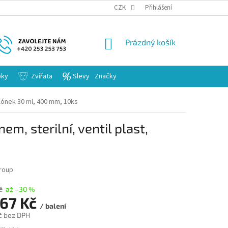
KARIERA
CZK
Přihlášení
NÁKUPNÍ
Prázdný košík
KOŠÍK
bky
Zvířata
Slevy
Značky
balónek 30 ml, 400 mm, 10ks
em, sterilní, ventil plast,
Group
č
až –30 %
67 Kč
/ balení
č
bez DPH