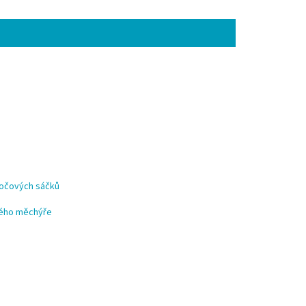
močových sáčků
vého měchýře