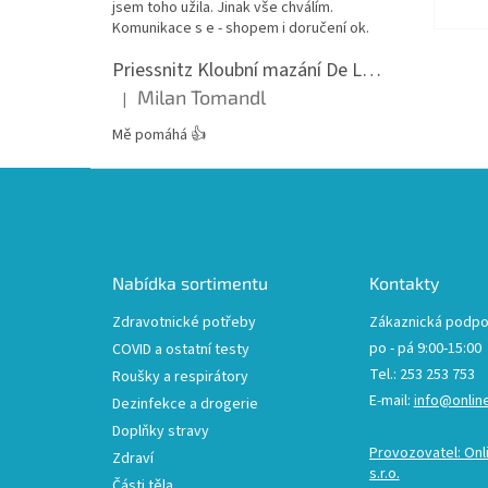
jsem toho užila. Jinak vše chválím.
Komunikace s e - shopem i doručení ok.
Priessnitz Kloubní mazání De Luxe, 200ml
Milan Tomandl
|
Hodnocení produktu je 5 z 5 hvězdiček.
Mě pomáhá 👍
Z
á
p
a
t
Nabídka sortimentu
Kontakty
í
Zdravotnické potřeby
Zákaznická podpo
po - pá 9:00-15:00
COVID a ostatní testy
Tel.: 253 253 753
Roušky a respirátory
E-mail:
info@onlin
Dezinfekce a drogerie
Doplňky stravy
Provozovatel: Onl
Zdraví
s.r.o.
Části těla