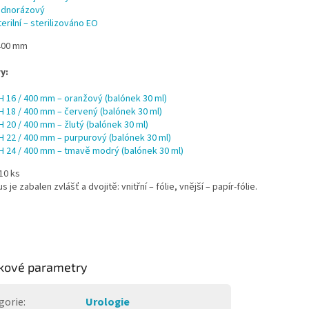
ednorázový
terilní – sterilizováno EO
400 mm
y:
H 16 / 400 mm – oranžový (balónek 30 ml)
H 18 / 400 mm – červený (balónek 30 ml)
H 20 / 400 mm – žlutý (balónek 30 ml)
H 22 / 400 mm – purpurový (balónek 30 ml)
H 24 / 400 mm – tmavě modrý (balónek 30 ml)
10 ks
 je zabalen zvlášť a dvojitě: vnitřní – fólie, vnější – papír-fólie.
kové parametry
gorie
:
Urologie