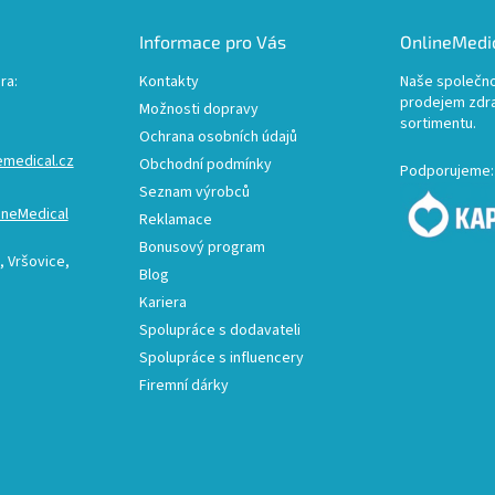
Informace pro Vás
OnlineMedic
ra:
Kontakty
Naše společno
prodejem zdr
Možnosti dopravy
sortimentu.
Ochrana osobních údajů
emedical.cz
Obchodní podmínky
Podporujeme:
Seznam výrobců
ineMedical
Reklamace
Bonusový program
 Vršovice,
Blog
Kariera
Spolupráce s dodavateli
Spolupráce s influencery
Firemní dárky