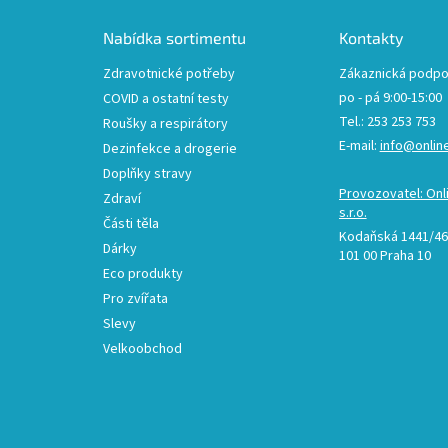
a
t
Nabídka sortimentu
Kontakty
í
Zdravotnické potřeby
Zákaznická podpo
po - pá 9:00-15:00
COVID a ostatní testy
Tel.: 253 253 753
Roušky a respirátory
E-mail:
info@onlin
Dezinfekce a drogerie
Doplňky stravy
Provozovatel: Onl
Zdraví
s.r.o.
Části těla
Kodaňská 1441/46,
Dárky
101 00 Praha 10
Eco produkty
Pro zvířata
Slevy
Velkoobchod