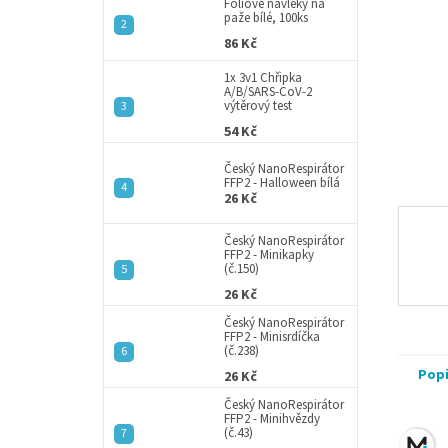
a
Fóliové návleky na
paže bílé, 100ks
n
86 Kč
e
l
1x 3v1 Chřipka
A/B/SARS-CoV-2
výtěrový test
54 Kč
Český NanoRespirátor
FFP2 - Halloween bílá
26 Kč
Český NanoRespirátor
FFP2 - Minikapky
(č.150)
26 Kč
Český NanoRespirátor
FFP2 - Minisrdíčka
(č.238)
Pop
26 Kč
Český NanoRespirátor
FFP2 - Minihvězdy
(č.43)