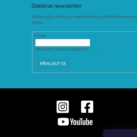
Odebírat newsletter
Vložte svůj e-mail a my vám budeme zasílat informace o
shopu.
E-mail
Vložením e-mailu souhlasíte s
podmínkami ochrany osob
PŘIHLÁSIT SE