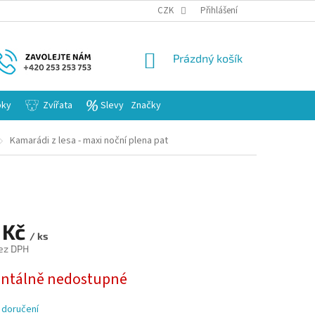
KARIERA
CZK
Přihlášení
NÁKUPNÍ
Prázdný košík
KOŠÍK
bky
Zvířata
Slevy
Značky
Kamarádi z lesa - maxi noční plena pat
 Kč
/ ks
ez DPH
tálně nedostupné
 doručení