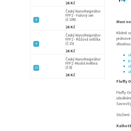
26 Kč
Český NanoRespirátor
FFP2 - Fialový sen
(č.106)
Maxi no
26 Kč
Klidné s
Český NanoRespirátor
jednovel
FFP2 - Růžová srdíčka
(č.15)
dlouhou 
26 Kč
v
Český NanoRespirátor
p
FFP2 -Modrá květina
v
(č.8)
v
26 Kč
Fluffy 
Fluffy O
ideálním
Savostí
Složení:
Kalhot