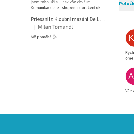
jsem toho užila. Jinak vše chválím.
Položk
Komunikace s e - shopem i doručení ok.
Priessnitz Kloubní mazání De Luxe, 200ml
Milan Tomandl
|
Hodnocení produktu je 5 z 5 hvězdiček.
Mě pomáhá 👍
Rych
ome
Vše 
Z
á
p