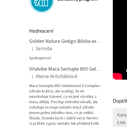
Hodnocení
Golden Nature Ginkgo Biloba extrakt 50:1 60mg, 100 kapslí
Jarmila
|
Hodnocení produktu je 5 z 5 hvězdiček.
Spokojenost
Vitalvibe Maca Sextuple BIO Gelatinized 3-Complex, 60 kapslí
Alena Antoňáková
|
Hodnocení produktu je 5 z 5 hvězdiček.
Maca Sextuple BIO Gelatinized 3-Complex -
užívám krátce, ale oceňuji, že mi
neovlivňuje trávení, co mi jiné výrobky z
Doplň
macy dělaly. Pociťuji zmírnění návalů, ale
ovlivňuje to moje usínání i když užívám
jenom jednu tobolku ráno, co je veliká
Kate
škoda. Ocenila bych i slabší verzi. Nechci
EAN
:
si prášek sypat, nemám tak přehled kolik