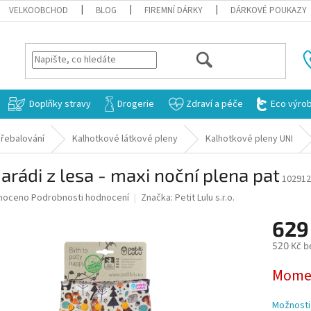
VELKOOBCHOD
BLOG
FIREMNÍ DÁRKY
DÁRKOVÉ POUKAZY
HLEDAT
Doplňky stravy
Drogerie
Zdraví a péče
Eco výro
řebalování
Kalhotkové látkové pleny
Kalhotkové pleny UNI
rádi z lesa - maxi noční plena pat
102912
né
noceno
Podrobnosti hodnocení
Značka:
Petit Lulu s.r.o.
ní
629
u
520 Kč b
Měrná
Momen
cena:
ek.
Možnosti