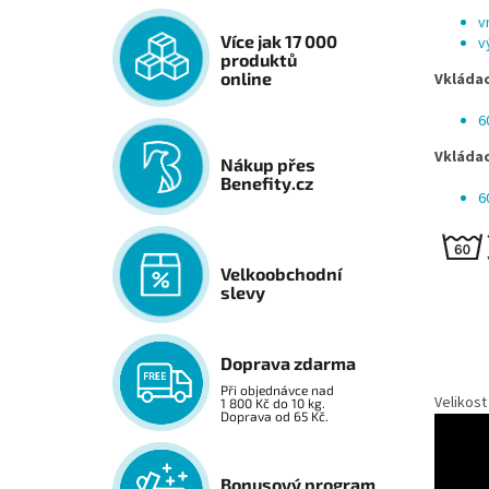
v
Více jak 17 000
v
produktů
online
Vkládac
6
Vkládac
Nákup přes
Benefity.cz
6
Velkoobchodní
slevy
Doprava zdarma
Při objednávce nad
Velikost
1 800 Kč do 10 kg.
Doprava od 65 Kč.
Bonusový program