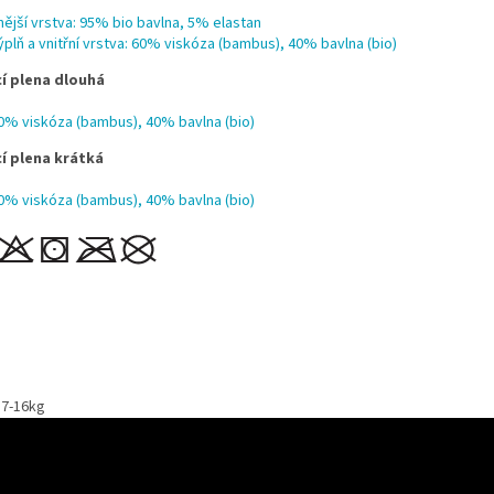
nější vrstva: 95% bio bavlna, 5% elastan
ýplň a vnitřní vrstva: 60% viskóza (bambus), 40% bavlna (bio)
í plena dlouhá
0% viskóza (bambus), 40% bavlna (bio)
í plena krátká
0% viskóza (bambus), 40% bavlna (bio)
 7-16kg