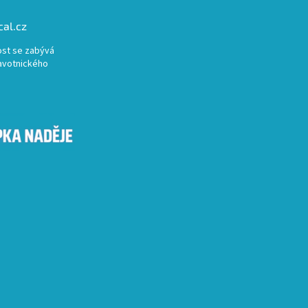
al.cz
st se zabývá
avotnického