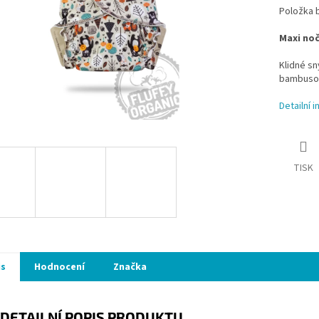
Položka 
Maxi noč
Klidné sn
bambusová
Detailní 
TISK
is
Hodnocení
Značka
DETAILNÍ POPIS PRODUKTU