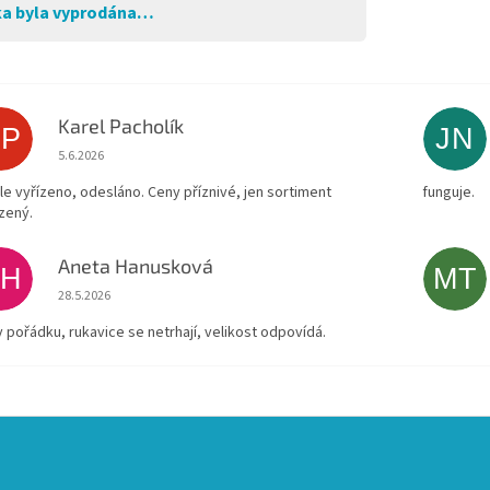
a byla vyprodána…
Karel Pacholík
KP
JN
Hodnocení obchodu je 4 z 5 hvězdiček.
5.6.2026
le vyřízeno, odesláno. Ceny příznivé, jen sortiment
funguje.
zený.
Aneta Hanusková
AH
MT
Hodnocení obchodu je 5 z 5 hvězdiček.
28.5.2026
v pořádku, rukavice se netrhají, velikost odpovídá.