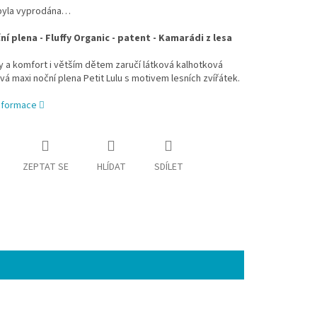
byla vyprodána…
ní plena - Fluffy Organic - patent - Kamarádi z lesa
y a komfort i větším dětem zaručí látková kalhotková
 maxi noční plena Petit Lulu s motivem lesních zvířátek.
informace
ZEPTAT SE
HLÍDAT
SDÍLET