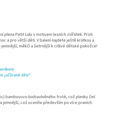
 plena Petit Lulu s motivem lesních zvířátek. Proti
c a pro větší děti. V balení najdete ještě krátkou a
 jemnější, měkčí a šetrnější k citlivé dětské pokožce!
atentkem
mi „učůrané děti“
anic) bambusovo-biobavlněného froté, což plenky činí
 a jemnější, což oceníte především po více praních.