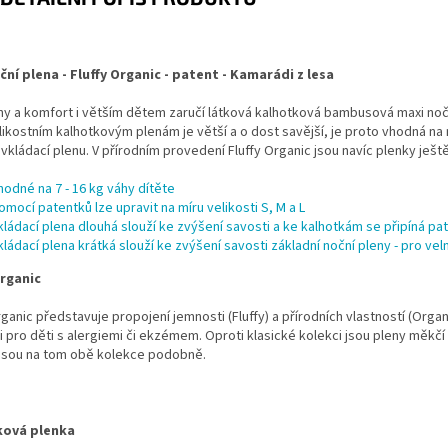
ční plena - Fluffy Organic - patent - Kamarádi z lesa
ny a komfort i větším dětem zaručí látková kalhotková bambusová maxi noční
ikostním kalhotkovým plenám je větší a o dost savější, je proto vhodná na no
vkládací plenu. V přírodním provedení Fluffy Organic jsou navíc plenky ještě
hodné na 7 - 16 kg váhy dítěte
omocí patentků lze upravit na míru velikosti S, M a L
kládací plena dlouhá slouží ke zvýšení savosti a ke kalhotkám se připíná p
kládací plena krátká slouží ke zvýšení savosti základní noční pleny - pro vel
Organic
rganic představuje propojení jemnosti (Fluffy) a přírodních vlastností (Org
i pro děti s alergiemi či ekzémem. Oproti klasické kolekci jsou pleny měkčí
 jsou na tom obě kolekce podobně.
ková plenka