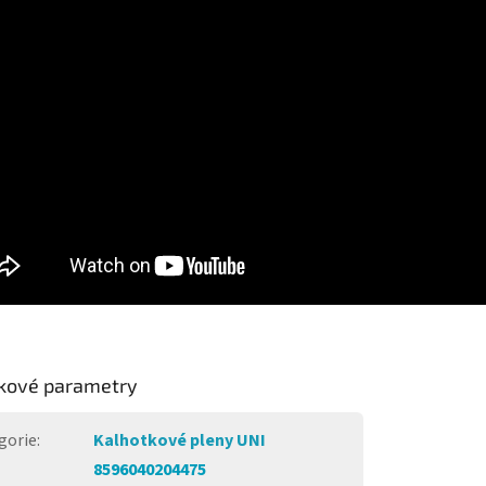
kové parametry
gorie
:
Kalhotkové pleny UNI
8596040204475